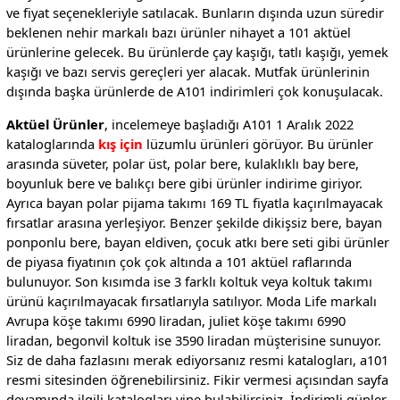
ve fiyat seçenekleriyle satılacak. Bunların dışında uzun süredir
beklenen nehir markalı bazı ürünler nihayet a 101 aktüel
ürünlerine gelecek. Bu ürünlerde çay kaşığı, tatlı kaşığı, yemek
kaşığı ve bazı servis gereçleri yer alacak. Mutfak ürünlerinin
dışında başka ürünlerde de A101 indirimleri çok konuşulacak.
Aktüel Ürünler
, incelemeye başladığı A101 1 Aralık 2022
kataloglarında
kış için
lüzumlu ürünleri görüyor. Bu ürünler
arasında süveter, polar üst, polar bere, kulaklıklı bay bere,
boyunluk bere ve balıkçı bere gibi ürünler indirime giriyor.
Ayrıca bayan polar pijama takımı 169 TL fiyatla kaçırılmayacak
fırsatlar arasına yerleşiyor. Benzer şekilde dikişsiz bere, bayan
ponponlu bere, bayan eldiven, çocuk atkı bere seti gibi ürünler
de piyasa fiyatının çok çok altında a 101 aktüel raflarında
bulunuyor. Son kısımda ise 3 farklı koltuk veya koltuk takımı
ürünü kaçırılmayacak fırsatlarıyla satılıyor. Moda Life markalı
Avrupa köşe takımı 6990 liradan, juliet köşe takımı 6990
liradan, begonvil koltuk ise 3590 liradan müşterisine sunuyor.
Siz de daha fazlasını merak ediyorsanız resmi katalogları, a101
resmi sitesinden öğrenebilirsiniz. Fikir vermesi açısından sayfa
devamında ilgili katalogları yine bulabilirsiniz. İndirimli günler