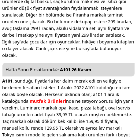
ürünlerde dijital baskül, saç kurutma makinesi ve ısıtıcı gibi
ürünler düşük fiyat avantajından faydalanmak isteyenlere
sunulacak. Diğer bir bölümde ise Piranha markalı tamirat
ürünleri öne çıkacak. Bu bölümde dekupaj testere 299 liradan,
avuç taşlama 299 liradan, akülü vidalama seti aynı fiyattan ve
darbeli matkap yine aynı fiyattan yani 299 liradan satılacak.
İlgili sayfada çocuklar için oyuncaklar, hikâyeli boyama kitapları
o da yer alacak. Canlı çiçek ise yine bu sayfada bulunuyor
olacak.
Hafta Sonu Fırsatlarında>
A101 26 Kasım
A101
, sunduğu fiyatlarla her daim merak edilen ve ilgiyle
beklenen fırsatları listeler. 1 Aralık 2022 A101 kataloğu da tam
olarak böyle olacak. Herkesin aklında olan; a101 1 aralık
kataloğunda
mutfak ürünleri
nde ne satıyor? Sorusu için yanıt
verelim. Luminarc markalı opal kase, pizza tabağı, oval servis
tabağı ürünleri adet fiyatı 39,95 TL olarak müşteri beklemekte.
Taç markalı olarak döküm kek kalıbı ise 159,95 tl fiyatla,
manuel kollu rende 129,95 TL olarak ve ayrıca lav markalı
Tokyo isimli modelle gelen saklama kabı ürünleri farklı boyut