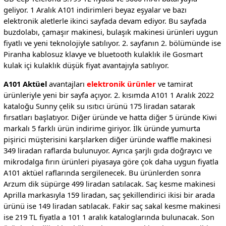
geliyor. 1 Aralık A101 indirimleri beyaz eşyalar ve bazı
elektronik aletlerle ikinci sayfada devam ediyor. Bu sayfada
buzdolabı, çamaşır makinesi, bulaşık makinesi ürünleri uygun
fiyatlı ve yeni teknolojiyle satılıyor. 2. sayfanın 2. bölümünde ise
Piranha kablosuz klavye ve bluetooth kulaklık ile Gosmart
kulak içi kulaklık düşük fiyat avantajıyla satılıyor.
A101 Aktüel
avantajları
elektronik ürünler
ve tamirat
ürünleriyle yeni bir sayfa açıyor. 2. kısımda A101 1 Aralık 2022
kataloğu Sunny çelik su ısıtıcı ürünü 175 liradan satarak
fırsatları başlatıyor. Diğer üründe ve hatta diğer 5 üründe Kiwi
markalı 5 farklı ürün indirime giriyor. İlk üründe yumurta
pişirici müşterisini karşılarken diğer üründe waffle makinesi
349 liradan raflarda bulunuyor. Ayrıca şarjlı gıda doğrayıcı ve
mikrodalga fırın ürünleri piyasaya göre çok daha uygun fiyatla
A101 aktüel raflarında sergilenecek. Bu ürünlerden sonra
Arzum dik süpürge 499 liradan satılacak. Saç kesme makinesi
Aprilla markasıyla 159 liradan, saç şekillendirici ikisi bir arada
ürünü ise 149 liradan satılacak. Fakir saç sakal kesme makinesi
ise 219 TL fiyatla a 101 1 aralık kataloglarında bulunacak. Son