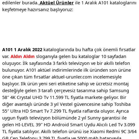
edilenler burada.
Aktüel Ürünler
ile 1 Aralık A101 kataloglarını
keşfetmeye hazırsanız başlıyoruz:
A101 1 Aralık 2022
kataloglarında bu hafta çok önemli fırsatlar
var.
Aldın Aldın
sloganıyla gelen bu kataloglar 10 sayfadan
oluşuyor. İlk sayfasında 3 farklı televizyon ve bir akıllı telefon
bulunuyor. A101 aktüel indirimlerinde ilk üründen son ürüne
öne çıkan tüm fırsatlar aktuel-urunler.com incelemesiyle
başlıyor. Ilk ürün yeni seri etiketine sahip ve ücretsiz montaj
desteğiyle gelen 3 tarafı çerçevesiz tasarıma sahip Samsung
58″ 4K Crystal UHD Tv 11.599 TL fiyatla markete geliyor. Bir
diğer avantajlı üründe 3 yıl Vestel güvencesine sahip Toshiba
55″ Ultra HD Smart Tv 7.299 TL fiyatla raflarda oluyor. Ayrıca
uygun fiyatlı televizyon bölümünde 2 yıl Sunny garantisi ile
gelen HI-LEVEL 39″ HD Android Smart Uydu Alıcılı Led Tv 3.099
TL fiyatla satılıyor. Akıllı telefon ürünü ise Xiaomi Redmi 9C 3/64
GB Cep Telefonu 3.799 TL fiyatla ve 5000 mAh bataryayla