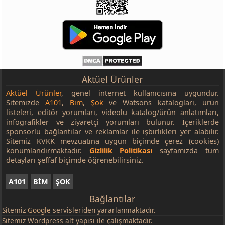
Aktüel Ürünler
Aktüel Ürünler
, genel internet kullanıcısına uygundur.
Sitemizde
A101
,
Bim
,
Şok
ve Watsons katalogları, ürün
listeleri, editör yorumları, videolu katalog/ürün anlatımları,
infografikler ve ziyaretçi yorumları bulunur. İçeriklerde
sponsorlu bağlantılar ve reklamlar ile işbirlikleri yer alabilir.
Sitemiz KVKK mevzuatına uygun biçimde çerez (cookies)
konumlandırmaktadır.
Gizlilik Politikası
sayfamızda tüm
detayları şeffaf biçimde öğrenebilirsiniz.
A101
BİM
ŞOK
Bağlantılar
Sitemiz
Google
servisleriden yararlanmaktadır.
Sitemiz Wordpress alt yapısı ile çalışmaktadır.