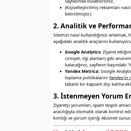
sayfasında bulabilirsiniz.
(Kişiselleştirilmiş reklamları na
belirtilmiştir.)
2. Analitik ve Performa
Sitemizi nasıl kullandığınızı anlamak, 
aşağıdaki analitik araçlarını kullanıyor
Google Analytics:
Ziyaret ettiğin
cinsiyet, ilgi alanları) gibi anoni
kalacağınız, sayfanın başındaki “H
Yandex Metrica:
Google Analytics’
toplama politikalarını
Yandex’in 
tabanlı bir kapsam dışı kalma ek
3. İstenmeyen Yorum E
Ziyaretçi yorumları, spam tespiti amac
aracılığıyla otomatik olarak kontrol edi
kimliği ve yorum içeriği Akismet sunucul