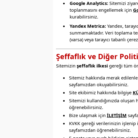
Google Analytics:
Sitemizi ziyare
toplanmasını engellemek için
Go
kurabilirsiniz.
Yandex Metrica:
Yandex, tarayıc
sunmamaktadır. Veri toplama terc
(varsa) veya tarayıcı tabanlı çe
Şeffaflık ve Diğer Polit
Sitemizin
şeffaflık ilkesi
gereği tüm öne
Sitemiz hakkında merak edilenle
sayfamızdan okuyabilirsiniz.
Site ekibimiz hakkında bilgiye
K
Sitemizi kullandığınızda oluşan 
öğrenebilirsiniz.
Bize ulaşmak için
İLETİŞİM
sayfa
KVKK gereği verilerinizin işlenip 
sayfamızdan öğrenebilirsiniz.
E-posta veya push bildirim sist