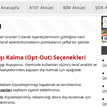
Anasayfa
A101 Aktüel
BİM Aktüel
ŞOK A
ı
el Ürünler”) olarak ziyaretçilerimizin gizliliğine nasıl
araf eklenti/hizmetlerin politikalarını şeffaf bir şekilde
ışı Kalma (Opt-Out) Seçenekleri
 saygı duyuyoruz. Sitemizde kullanılan üçüncü taraf analitik ve
Ür
faaliyetlerinden kapsam dışı kalmak için aşağıdaki
Ür
eklam kişiselleştirmeyi kapatmak ve tercihlerinizi
yarları
sayfasını ziyaret edebilirsiniz.
Ür
i):
Kişiselleştirilmiş reklamcılığı devre dışı bırakmak için
bilirsiniz.
Ür