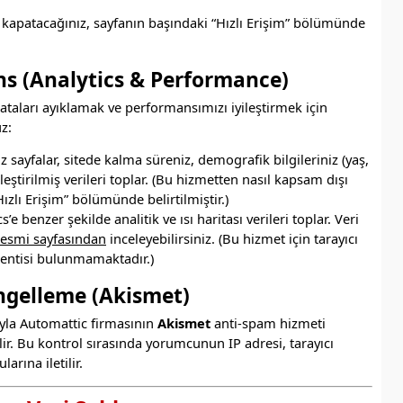
sıl kapatacağınız, sayfanın başındaki “Hızlı Erişim” bölümünde
ns (Analytics & Performance)
hataları ayıklamak ve performansımızı iyileştirmek için
uz:
iz sayfalar, sitede kalma süreniz, demografik bilgileriniz (yaş,
mleştirilmiş verileri toplar. (Bu hizmetten nasıl kapsam dışı
ızlı Erişim” bölümünde belirtilmiştir.)
e benzer şekilde analitik ve ısı haritası verileri toplar. Veri
resmi sayfasından
inceleyebilirsiniz. (Bu hizmet için tarayıcı
lentisi bulunmamaktadır.)
ngelleme (Akismet)
ıyla Automattic firmasının
Akismet
anti-spam hizmeti
lir. Bu kontrol sırasında yorumcunun IP adresi, tarayıcı
arına iletilir.