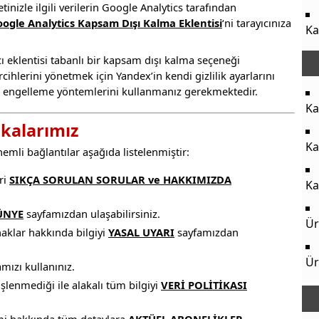
tinizle ilgili verilerin Google Analytics tarafından
ogle Analytics Kapsam Dışı Kalma Eklentisi
‘ni tarayıcınıza
Ka
ı eklentisi tabanlı bir kapsam dışı kalma seçeneği
ihlerini yönetmek için Yandex’in kendi gizlilik ayarlarını
rez engelleme yöntemlerini kullanmanız gerekmektedir.
Ka
ikalarımız
Ka
mli bağlantılar aşağıda listelenmiştir:
ri
SIKÇA SORULAN SORULAR ve HAKKIMIZDA
Ka
ÜNYE
sayfamızdan ulaşabilirsiniz.
Ür
haklar hakkında bilgiyi
YASAL UYARI
sayfamızdan
Ür
mızı kullanınız.
işlenmediği ile alakalı tüm bilgiyi
VERİ POLİTİKASI
emi hakkında tüm detaylara
AKTÜEL ABONELİKLER