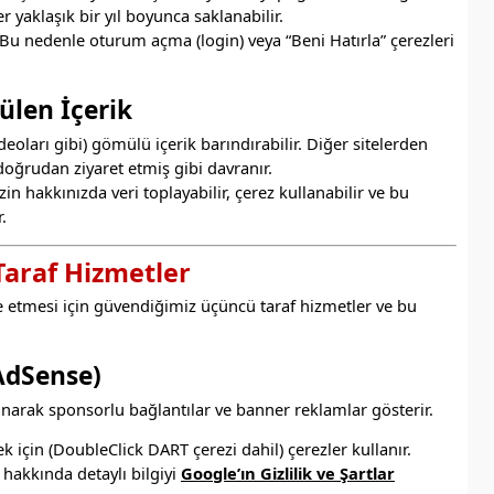
yaklaşık bir yıl boyunca saklanabilir.
 Bu nedenle oturum açma (login) veya “Beni Hatırla” çerezleri
ülen İçerik
eoları gibi) gömülü içerik barındırabilir. Diğer sitelerden
 doğrudan ziyaret etmiş gibi davranır.
zin hakkınızda veri toplayabilir, çerez kullanabilir ve bu
.
Taraf Hizmetler
lde etmesi için güvendiğimiz üçüncü taraf hizmetler ve bu
AdSense)
anarak sponsorlu bağlantılar ve banner reklamlar gösterir.
k için (DoubleClick DART çerezi dahil) çerezler kullanır.
ı hakkında detaylı bilgiyi
Google’ın Gizlilik ve Şartlar