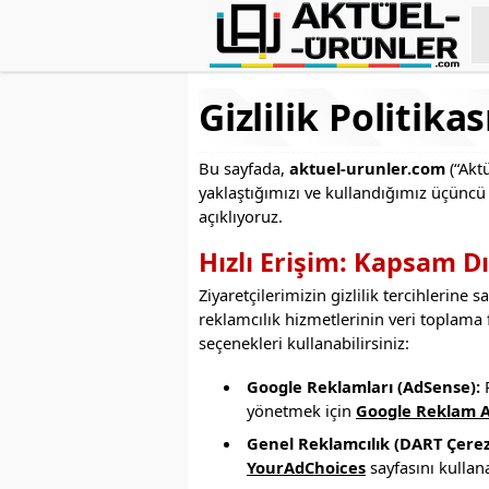
Gizlilik Politikas
Bu sayfada,
aktuel-urunler.com
(“Aktü
yaklaştığımızı ve kullandığımız üçüncü t
açıklıyoruz.
Hızlı Erişim: Kapsam D
Ziyaretçilerimizin gizlilik tercihlerine
reklamcılık hizmetlerinin veri toplama 
seçenekleri kullanabilirsiniz:
Google Reklamları (AdSense):
R
yönetmek için
Google Reklam A
Genel Reklamcılık (DART Çerez
YourAdChoices
sayfasını kullana