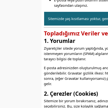
sayfasından ulaşınız.
Sitemizde yaş kısıtlaması yoktur, gen
Topladığımız Veriler v
1. Yorumlar
Ziyaretçiler sitede yorum yaptığında, 
istenmeyen yorumların (SPAM) algılanm
tarayıcı bilgisi de toplanır.
E-posta adresinizden oluşturulmuş ano
gönderilebilir. Gravatar gizlilik ilkesi:
h
sonra, (eğer Gravatar kullanıyorsanız) 
gelir.
2. Çerezler (Cookies)
Sitemize bir yorum bırakırsanız, adınızı
seçebilirsiniz. Bu, size kolaylık sağlam