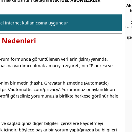
Ak
b
el internet kullanıcısına uygundur.
sah
iç
e Nedenleri
yorum formunda görüntülenen verilerin (isim) yanında,
asına yardımcı olmak amacıyla ziyaretçinin IP adresi ve
nim bir metin (hash), Gravatar hizmetine (Automattic)
ttps://automattic.com/privacy/
. Yorumunuz onaylandıktan
profil görseliniz yorumunuzla birlikte herkese görünür hale
 ve sağladığınız diğer bilgileri çerezlere kaydetmeyi
ak içindir; böylece başka bir yorum yaptığınızda bu bilgileri