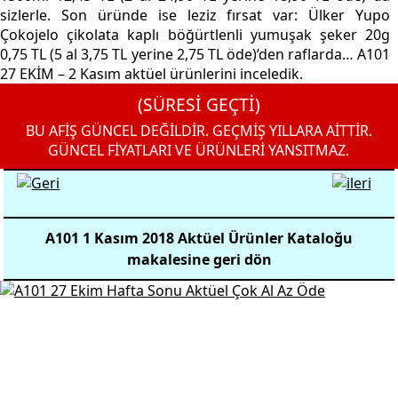
sizlerle. Son üründe ise leziz fırsat var: Ülker Yupo
Çokojelo çikolata kaplı böğürtlenli yumuşak şeker 20g
0,75 TL (5 al 3,75 TL yerine 2,75 TL öde)’den raflarda… A101
27 EKİM – 2 Kasım aktüel ürünlerini inceledik.
(SÜRESİ GEÇTİ)
BU AFİŞ GÜNCEL DEĞİLDİR. GEÇMİŞ YILLARA AİTTİR.
GÜNCEL FİYATLARI VE ÜRÜNLERİ YANSITMAZ.
A101 1 Kasım 2018 Aktüel Ürünler Kataloğu
makalesine geri dön