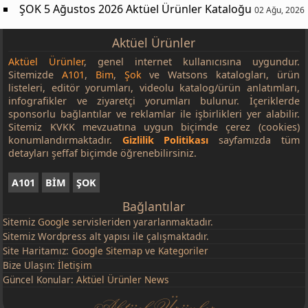
ŞOK 5 Ağustos 2026 Aktüel Ürünler Kataloğu
02 Ağu, 2026
Aktüel Ürünler
Aktüel Ürünler
, genel internet kullanıcısına uygundur.
Sitemizde
A101
,
Bim
,
Şok
ve Watsons katalogları, ürün
listeleri, editör yorumları, videolu katalog/ürün anlatımları,
infografikler ve ziyaretçi yorumları bulunur. İçeriklerde
sponsorlu bağlantılar ve reklamlar ile işbirlikleri yer alabilir.
Sitemiz KVKK mevzuatına uygun biçimde çerez (cookies)
konumlandırmaktadır.
Gizlilik Politikası
sayfamızda tüm
detayları şeffaf biçimde öğrenebilirsiniz.
A101
BİM
ŞOK
Bağlantılar
Sitemiz
Google
servisleriden yararlanmaktadır.
Sitemiz Wordpress alt yapısı ile çalışmaktadır.
Site Haritamız:
Google Sitemap
ve
Kategoriler
Bize Ulaşın:
İletişim
Güncel Konular:
Aktüel Ürünler News