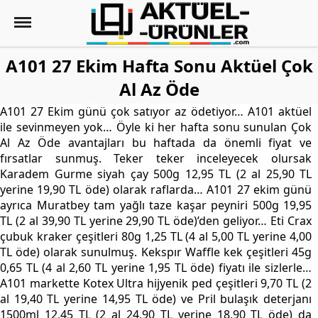
A101 27 Ekim Hafta Sonu Aktüel Çok
Al Az Öde
A101 27 Ekim günü çok satıyor az ödetiyor… A101 aktüel
ile sevinmeyen yok… Öyle ki her hafta sonu sunulan Çok
Al Az Öde avantajları bu haftada da önemli fiyat ve
fırsatlar sunmuş. Teker teker inceleyecek olursak
Karadem Gurme siyah çay 500g 12,95 TL (2 al 25,90 TL
yerine 19,90 TL öde) olarak raflarda… A101 27 ekim günü
ayrıca Muratbey tam yağlı taze kaşar peyniri 500g 19,95
TL (2 al 39,90 TL yerine 29,90 TL öde)’den geliyor… Eti Crax
çubuk kraker çeşitleri 80g 1,25 TL (4 al 5,00 TL yerine 4,00
TL öde) olarak sunulmuş. Kekspır Waffle kek çeşitleri 45g
0,65 TL (4 al 2,60 TL yerine 1,95 TL öde) fiyatı ile sizlerle…
A101 markette Kotex Ultra hijyenik ped çeşitleri 9,70 TL (2
al 19,40 TL yerine 14,95 TL öde) ve Pril bulaşık deterjanı
1500ml 12,45 TL (2 al 24,90 TL yerine 18,90 TL öde) da