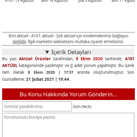
A101 13 Ağustos
Bim 14 Ağustos
Şok 5 Ağustos
Bim 11 Ağusto
Bim aktüel - A101 aktüel - Şok aktüel için incelemelerimiz bağlayıcı
değildir
. İlgili marketin websitesini mutlaka ziyaret etmelisiniz.
İçerik Detayları
Bu yazı
Aktüel Ürünler
tarafından,
9 Ekim 2020
tarihinde,
A101
AKTÜEL
kategorisinde yazılmıştır ve
0
adet yorum yapılmıştır. Bu içerik
tam olarak
anında oluşturulmuştur. Son
9 Ekim 2020 | 17:37
Güncelleme:
21 Şubat 2021 | 19:44
.
Bu Konu Hakkında Yorum Gönderin...
İsim (Nick)