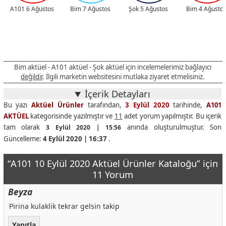
A101 6 Ağustos
Bim 7 Ağustos
Şok 5 Ağustos
Bim 4 Ağusto
Bim aktüel - A101 aktüel - Şok aktüel için incelemelerimiz bağlayıcı
değildir
. İlgili marketin websitesini mutlaka ziyaret etmelisiniz.
İçerik Detayları
Bu yazı
Aktüel Ürünler
tarafından,
3 Eylül 2020
tarihinde,
A101
AKTÜEL
kategorisinde yazılmıştır ve
11
adet yorum yapılmıştır. Bu içerik
tam olarak
anında oluşturulmuştur. Son
3 Eylül 2020 | 15:56
Güncelleme:
4 Eylül 2020 | 16:37
.
“A101 10 Eylül 2020 Aktüel Ürünler Kataloğu” için
11 Yorum
Beyza
Pirina kulaklik tekrar gelsin takip
Yanıtla