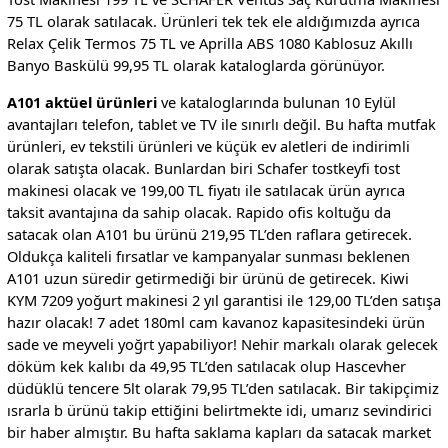
75 TL olarak satılacak. Ürünleri tek tek ele aldığımızda ayrıca
Relax Çelik Termos 75 TL ve Aprilla ABS 1080 Kablosuz Akıllı
Banyo Baskülü 99,95 TL olarak kataloglarda görünüyor.
A101 aktüel ürünleri
ve kataloglarında bulunan 10 Eylül
avantajları telefon, tablet ve TV ile sınırlı değil. Bu hafta mutfak
ürünleri, ev tekstili ürünleri ve küçük ev aletleri de indirimli
olarak satışta olacak. Bunlardan biri Schafer tostkeyfi tost
makinesi olacak ve 199,00 TL fiyatı ile satılacak ürün ayrıca
taksit avantajına da sahip olacak. Rapido ofis koltuğu da
satacak olan A101 bu ürünü 219,95 TL’den raflara getirecek.
Oldukça kaliteli fırsatlar ve kampanyalar sunması beklenen
A101 uzun süredir getirmediği bir ürünü de getirecek. Kiwi
KYM 7209 yoğurt makinesi 2 yıl garantisi ile 129,00 TL’den satışa
hazır olacak! 7 adet 180ml cam kavanoz kapasitesindeki ürün
sade ve meyveli yoğrt yapabiliyor! Nehir markalı olarak gelecek
döküm kek kalıbı da 49,95 TL’den satılacak olup Hascevher
düdüklü tencere 5lt olarak 79,95 TL’den satılacak. Bir takipçimiz
ısrarla b ürünü takip ettiğini belirtmekte idi, umarız sevindirici
bir haber almıştır. Bu hafta saklama kapları da satacak market