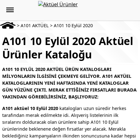
>
A101 AKTÜEL
>
A101 10 Eylül 2020
A101 10 Eylül 2020 Aktüel
Ürünler Kataloğu
A101 10 EYLÜL 2020 AKTÜEL ÜRÜN KATALOGLARI
MILYONLARIN ILGISINI ÇEKMEYE GELIYOR. A101 AKTÜEL
KATALOGLARININ YENI HAFTASINDA YENI KATALOGLAR
GÜN YÜZÜNE ÇIKTI. MERAK ETTIĞINIZ FIRSATLARI BURADA
YAKINDAN GÖREBILIRSINIZ, BAŞLIYORUZ:
A101 aktüel 10 Eylül 2020
katalogları uzun süredir herkes
tarafından merak edilmekte idi. Alışveriş listelerinin ilk
sıralarını dolduracak olan ürünlere sahip A101 10 Eylül
ürünlerinde beklenene değen fırsatlar yer alacak. Merakla
beklediğiniz kampanyaların ilkinden sonuncusuna kadar hepsi