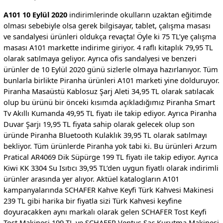
A101 10 Eylül 2020
indirimlerinde okulların uzaktan eğitimde
olması sebebiyle olsa gerek bilgisayar, tablet, çalışma masası
ve sandalyesi ürünleri oldukça revaçta! Öyle ki 75 TL’ye çalışma
masası A101 markette indirime giriyor. 4 raflı kitaplık 79,95 TL
olarak satılmaya geliyor. Ayrıca ofis sandalyesi ve benzeri
ürünler de 10 Eylül 2020 günü sizlerle olmaya hazırlanıyor. Tüm
bunlarla birlikte Piranha ürünleri A101 marketi yine dolduruyor.
Piranha Masaüstü Kablosuz Şarj Aleti 34,95 TL olarak satılacak
olup bu ürünü bir önceki kısımda açıkladığımız Piranha Smart
Tv Akıllı Kumanda 49,95 TL fiyatı ile takip ediyor. Ayrıca Piranha
Duvar Şarjı 19,95 TL fiyata sahip olarak gelecek olup son
üründe Piranha Bluetooth Kulaklık 39,95 TL olarak satılmayı
bekliyor. Tüm ürünlerde Piranha yok tabi ki. Bu ürünleri Arzum
Pratical AR4069 Dik Süpürge 199 TL fiyatı ile takip ediyor. Ayrıca
Kiwi KK 3304 Su Isıtıcı 39,95 TL’den uygun fiyatlı olarak indirimli
ürünler arasında yer alıyor. Aktüel katalogların A101
kampanyalarında SCHAFER Kahve Keyfi Türk Kahvesi Makinesi
239 TL gibi harika bir fiyatla sizi Türk Kahvesi keyfine
doyuracakken aynı markalı olarak gelen SCHAFER Tost Keyfi
Tost Makinesi 199 TL ve SCHAFER Ventus Saç Kurutma Makinesi