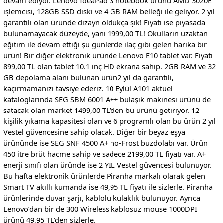
devam ediyor. Lenovo IdeaPad 3 notebook ürünü AMD 3020E
işlemcisi, 128GB SSD diski ve 4 GB RAM belleği ile geliyor. 2 yıl
garantili olan üründe dizayn oldukça şık! Fiyatı ise piyasada
bulunamayacak düzeyde, yani 1999,00 TL! Okulların uzaktan
eğitim ile devam ettiği şu günlerde ilaç gibi gelen harika bir
ürün! Bir diğer elektronik üründe Lenovo E10 tablet var. Fiyatı
899,00 TL olan tablet 10.1 inç HD ekrana sahip. 2GB RAM ve 32
GB depolama alanı bulunan ürün2 yıl da garantili,
kaçırmamanızı tavsiye ederiz. 10 Eylül A101 aktüel
kataloglarında SEG SBM 6001 A++ bulaşık makinesi ürünü de
satacak olan market 1499,00 TL’den bu ürünü getiriyor. 12
kişilik yıkama kapasitesi olan ve 6 programlı olan bu ürün 2 yıl
Vestel güvencesine sahip olacak. Diğer bir beyaz eşya
ürününde ise SEG SNF 4500 A+ no-Frost buzdolabı var. Ürün
450 itre brüt hacme sahip ve sadece 2199,00 TL fiyatı var. A+
enerji sınıfı olan üründe ise 2 YIL Vestel güvencesi bulunuyor.
Bu hafta elektronik ürünlerde Piranha markalı olarak gelen
Smart TV akıllı kumanda ise 49,95 TL fiyatı ile sizlerle. Piranha
ürünlerinde duvar şarjı, kablolu kulaklık bulunuyor. Ayrıca
Lenovo’dan bir de 300 Wireless kablosuz mouse 1000DPI
ürünü 49,95 TL’den sizlerle.