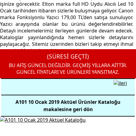
işinize görecektir. Elton marka full HD Uydu Alıcılı Led 10
Ocak tarihinden itibaren sizlerle buluşmaya geliyor. Canon
marka Fonksiyonlu Yazıcı 179,00 TL’den satışa sunuluyor.
Yazıcı arayışında olanlar bu ürünü değerlendirebilirler.
Detaylı incelemelerimiz ilerleyen günlerde devam edecek.
Kataloglar yayınlandığında hemen sizlerle detaylarını
paylaşacağız. Sitemiz üzerinden bizleri takip etmeyi ihmal
etmeyin. Mutlu alışverişler…
(SÜRESİ GEÇTİ)
BU AFİŞ GÜNCEL DEĞİLDİR. GEÇMİŞ YILLARA AİTTİR.
GÜNCEL FİYATLARI VE ÜRÜNLERİ YANSITMAZ.
A101 10 Ocak 2019 Aktüel Ürünler Kataloğu
makalesine geri dön