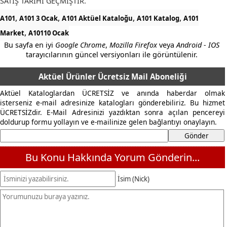
SATIŞ TARİHİ GEÇMİŞTİR.
,
,
,
,
A101
A101 3 Ocak
A101 Aktüel Kataloğu
A101 Katalog
A101
,
Market
A10110 Ocak
Bu sayfa en iyi
Google Chrome
,
Mozilla Firefox
veya
Android - IOS
tarayıcılarının güncel versiyonları ile görüntülenir.
Aktüel Ürünler Ücretsiz Mail Aboneliği
Aktüel Kataloglardan ÜCRETSİZ ve anında haberdar olmak
isterseniz e-mail adresinize katalogları gönderebiliriz. Bu hizmet
ÜCRETSİZdir. E-Mail Adresinizi yazdıktan sonra açılan pencereyi
doldurup formu yollayın ve e-mailinize gelen bağlantıyı onaylayın.
Bu Konu Hakkında Yorum Gönderin...
İsim (Nick)