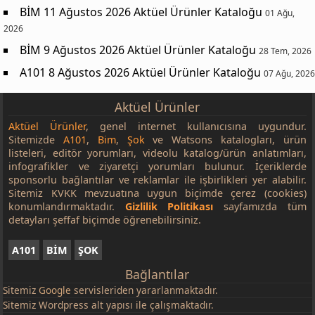
BİM 11 Ağustos 2026 Aktüel Ürünler Kataloğu
01 Ağu,
2026
BİM 9 Ağustos 2026 Aktüel Ürünler Kataloğu
28 Tem, 2026
A101 8 Ağustos 2026 Aktüel Ürünler Kataloğu
07 Ağu, 2026
Aktüel Ürünler
Aktüel Ürünler
, genel internet kullanıcısına uygundur.
Sitemizde
A101
,
Bim
,
Şok
ve Watsons katalogları, ürün
listeleri, editör yorumları, videolu katalog/ürün anlatımları,
infografikler ve ziyaretçi yorumları bulunur. İçeriklerde
sponsorlu bağlantılar ve reklamlar ile işbirlikleri yer alabilir.
Sitemiz KVKK mevzuatına uygun biçimde çerez (cookies)
konumlandırmaktadır.
Gizlilik Politikası
sayfamızda tüm
detayları şeffaf biçimde öğrenebilirsiniz.
A101
BİM
ŞOK
Bağlantılar
Sitemiz
Google
servisleriden yararlanmaktadır.
Sitemiz Wordpress alt yapısı ile çalışmaktadır.