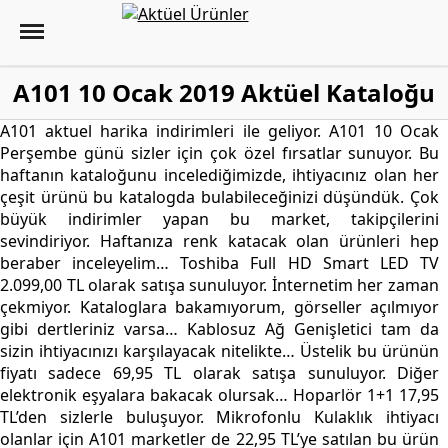
A101 10 Ocak 2019 Aktüel Kataloğu
A101 aktuel harika indirimleri ile geliyor. A101 10 Ocak
Perşembe günü sizler için çok özel fırsatlar sunuyor. Bu
haftanın kataloğunu incelediğimizde, ihtiyacınız olan her
çeşit ürünü bu katalogda bulabileceğinizi düşündük. Çok
büyük indirimler yapan bu market, takipçilerini
sevindiriyor. Haftanıza renk katacak olan ürünleri hep
beraber inceleyelim… Toshiba Full HD Smart LED TV
2.099,00 TL olarak satışa sunuluyor. İnternetim her zaman
çekmiyor. Kataloglara bakamıyorum, görseller açılmıyor
gibi dertleriniz varsa… Kablosuz Ağ Genişletici tam da
sizin ihtiyacınızı karşılayacak nitelikte… Üstelik bu ürünün
fiyatı sadece 69,95 TL olarak satışa sunuluyor. Diğer
elektronik eşyalara bakacak olursak… Hoparlör 1+1 17,95
TL’den sizlerle buluşuyor. Mikrofonlu Kulaklık ihtiyacı
olanlar için A101 marketler de 22,95 TL’ye satılan bu ürün