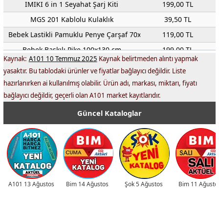
IMIKI 6 in 1 Seyahat Şarj Kiti
199,00 TL
MGS 201 Kablolu Kulaklık
39,50 TL
Bebek Lastikli Pamuklu Penye Çarşaf 70x140 cm
119,00 TL
Bebek Baskılı Pike 100x130 cm
199,00 TL
Kaynak:
A101 10 Temmuz 2025
Kaynak belirtmeden alıntı yapmak
Sofra Bezi 140x140 cm
59,50 TL
yasaktır. Bu tablodaki ürünler ve fiyatlar bağlayıcı değildir. Liste
Bebek Nevresim Takımı
379,00 TL
hazırlanırken ai kullanılmış olabilir. Ürün adı, markası, miktarı, fiyatı
pierre cardin Bebek Yastığı 35x45 cm
99,50 TL
bağlayıcı değildir, geçerli olan A101 market kayıtlarıdır.
aktuel-urunler.com
5,50 TL
Güncel Kataloglar
PVC Masa Örtüsü 140x140 cm
99,50 TL
Tüy Toplayıcı Roller
59,50 TL
Vakumlu Poşet Seti 3'lü
119,00 TL
SILKS&BLUE Kız/Erkek Çocuk Patik Çorap
35,00 TL
A101 13 Ağustos
Bim 14 Ağustos
Şok 5 Ağustos
Bim 11 Ağusto
Goodwest Siyah Cam Ankastre Set 3'lü (Fırın, Ocak, Davlumbaz)
7.499,00 TL
GW 1412 Davlumbaz
7.499,00 TL
BM 6001X Inox Bulaşık Makinesi
11.999,00 TL