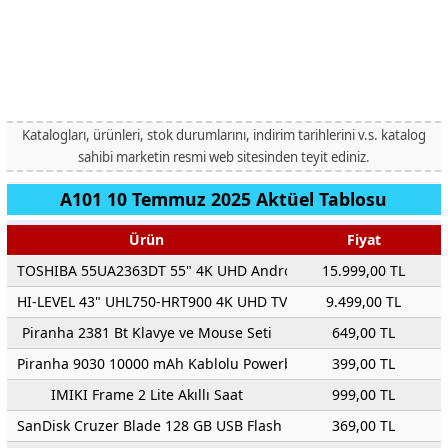
Katalogları, ürünleri, stok durumlarını, indirim tarihlerini v.s. katalog
sahibi marketin resmi web sitesinden teyit ediniz.
A101 10 Temmuz 2025 Aktüel Tablosu
Ürün
Fiyat
TOSHIBA 55UA2363DT 55" 4K UHD Android TV
15.999,00 TL
HI-LEVEL 43" UHL750-HRT900 4K UHD TV
9.499,00 TL
Piranha 2381 Bt Klavye ve Mouse Seti
649,00 TL
Piranha 9030 10000 mAh Kablolu Powerbank
399,00 TL
IMIKI Frame 2 Lite Akıllı Saat
999,00 TL
SanDisk Cruzer Blade 128 GB USB Flash Bellek
369,00 TL