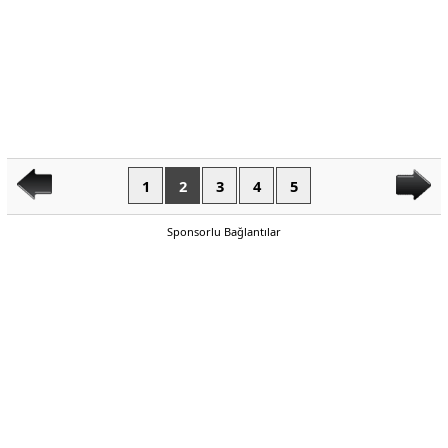
1
2
3
4
5
Sponsorlu Bağlantılar