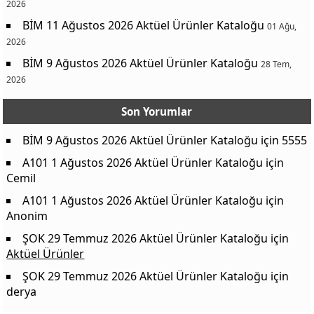
2026
Kristal Tepsi
49,50 TL
BİM 11 Ağustos 2026 Aktüel Ürünler Kataloğu
01 Ağu,
Ev Bango Aksesuarları
119,00 TL
2026
BİM 9 Ağustos 2026 Aktüel Ürünler Kataloğu
Profesyonel Mutfak Makası
99,50 TL
28 Tem,
2026
Yapışmaz Buzluk
34,50 TL
Silikon Muffin Kalıbı 6'lı
45,00 TL
Son Yorumlar
Saklama Kabı 160 ml
5,50 TL
BİM 9 Ağustos 2026 Aktüel Ürünler Kataloğu
için
5555
Kaynak: aktuel-urunler.com
5,50 TL
A101 1 Ağustos 2026 Aktüel Ürünler Kataloğu
için
3 Bölmeli Organizer
69,50 TL
Cemil
Tencere Kapağı Düzenleyici
45,00 TL
A101 1 Ağustos 2026 Aktüel Ürünler Kataloğu
için
Anonim
TSUYOKI KAZE Oto Direksiyon Güneşliği
99,50 TL
Piranha 11244 Oto Ön Cam Güneşliği
79,50 TL
ŞOK 29 Temmuz 2026 Aktüel Ürünler Kataloğu
için
Aktüel Ürünler
TSUYOKI KAZE Emici Akıllı Sünger
45,00 TL
ŞOK 29 Temmuz 2026 Aktüel Ürünler Kataloğu
için
Piranha 1735 Oto USB Soğutucu Fan
249,00 TL
derya
Piranha 12982 Alüminyum Sibop Kapağı 4'lü
79,90 TL