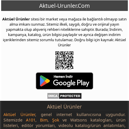
Piranha 6116 Bluetooth AUX FM Transmitter
149,00 TL
Aktuel-Urunler.Com
Oto Ön Cam Güneşlik (Şemsiye Model)
369,00 TL
Aktüel Ürünler
sitesi bir market veya mağaza ile bağlantılı olmayıp satın
TSUYOKI KAZE Oto Carplay Multimedya Ekranı
2.299,00 TL
alma imkanı sunmaz. Sitemiz ilkeli, saygılı, doğru ve orijinal yayın
yapmakta olup alışveriş rehberi niteliklerine sahiptir. Burada; İndirim,
Piranha Kablosuz Dijital Kompresör
999,00 TL
kampanya, katalog, ürün bilgisi paylaşılır ve ayrıca değişen indirim
TSUYOKI KAZE Kumandalı RGB Led Lamba 4'lü
459,00 TL
içeriklerinden sitemiz sorumlu tutulamaz. Doğru bilgi için kaynak: Aktüel
Ürünler
TSUYOKI KAZE Kask LED'i
159,00 TL
Oto Cam Yüzey ve Dikiz Su Kaydırıcı
85,00 TL
Aprilla AIK 990S Sinek ve Böcek Kovucu
249,00 TL
Aprilla AIK 980 Sinek Öldürücü
499,00 TL
Solar Aydınlatma Sistemi
999,00 TL
Büyük Boy PP Valiz
879,00 TL
Orta Boy PP Valiz
759,00 TL
Aktüel Ürünler
Kabin Boy PP Valiz
689,00 TL
Aktüel Ürünler
, genel internet kullanıcısına uygundur.
Sitemizde
A101
,
Bim
,
Şok
ve Watsons katalogları, ürün
PP Makyaj Çantası
325,00 TL
listeleri, editör yorumları, videolu katalog/ürün anlatımları,