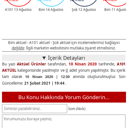
A101 13 Ağustos
Bim 14 Ağustos
Şok 12 Ağustos
Bim 11 Ağusto
Bim aktüel - A101 aktüel - Şok aktüel için incelemelerimiz bağlayıcı
değildir
. İlgili marketin websitesini mutlaka ziyaret etmelisiniz.
İçerik Detayları
Bu yazı
Aktüel Ürünler
tarafından,
10 Nisan 2020
tarihinde,
A101
AKTÜEL
kategorisinde yazılmıştır ve
0
adet yorum yapılmıştır. Bu içerik
tam olarak
anında oluşturulmuştur. Son
10 Nisan 2020 | 12:30
Güncelleme:
21 Şubat 2021 | 19:44
.
Bu Konu Hakkında Yorum Gönderin...
İsim (Nick)