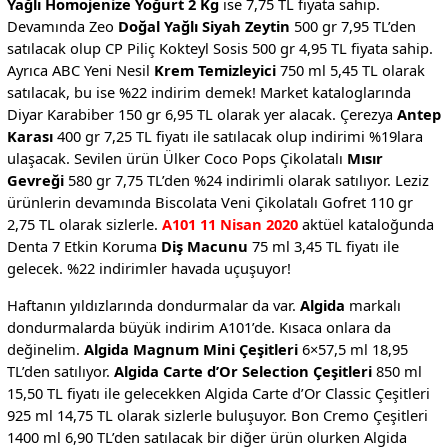
Yağlı Homojenize Yoğurt 2 Kg
ise 7,75 TL fiyata sahip.
Devamında Zeo
Doğal Yağlı Siyah Zeytin
500 gr 7,95 TL’den
satılacak olup CP Piliç Kokteyl Sosis 500 gr 4,95 TL fiyata sahip.
Ayrıca ABC Yeni Nesil
Krem Temizleyici
750 ml 5,45 TL olarak
satılacak, bu ise %22 indirim demek! Market kataloglarında
Diyar Karabiber 150 gr 6,95 TL olarak yer alacak. Çerezya
Antep
Karası
400 gr 7,25 TL fiyatı ile satılacak olup indirimi %19lara
ulaşacak. Sevilen ürün Ülker Coco Pops Çikolatalı
Mısır
Gevreği
580 gr 7,75 TL’den %24 indirimli olarak satılıyor. Leziz
ürünlerin devamında Biscolata Veni Çikolatalı Gofret 110 gr
2,75 TL olarak sizlerle.
A101 11 Nisan 2020
aktüel kataloğunda
Denta 7 Etkin Koruma
Diş Macunu
75 ml 3,45 TL fiyatı ile
gelecek. %22 indirimler havada uçuşuyor!
Haftanın yıldızlarında dondurmalar da var.
Algida
markalı
dondurmalarda büyük indirim A101’de. Kısaca onlara da
değinelim.
Algida Magnum Mini Çeşitleri
6×57,5 ml 18,95
TL’den satılıyor.
Algida Carte d’Or Selection Çeşitleri
850 ml
15,50 TL fiyatı ile gelecekken Algida Carte d’Or Classic Çeşitleri
925 ml 14,75 TL olarak sizlerle buluşuyor. Bon Cremo Çeşitleri
1400 ml 6,90 TL’den satılacak bir diğer ürün olurken Algida