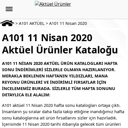
>
A101 AKTÜEL
>
A101 11 Nisan 2020
A101 11 Nisan 2020
Aktüel Ürünler Kataloğu
A101 11 NISAN 2020 AKTÜEL ÜRÜN KATALOGLARI HAFTA
SONU INDIRIMLERI SIZLERLE OLMAYA HAZIRLANIYOR.
MERAKLA BEKLENEN HAFTANIN YILDIZLARI, MANA
REYONU ÜRÜNLERI VE INDIRIMLI FIRSATLAR IÇIN
INCELEMEMIZ BURADA. SIZLERLE TÜM HAFTA SONUNU
DETAYLICA ELE ALALIM:
A101 aktüel 11 Nisan 2020 hafta sonu katalogları ortaya çıktı.
İnsanların şu sıralar daha fazla takip ettiğine inandığımız hafta
sonu kataloglarına ait ürün fırsatlarını sizler için hazırladık.
İçerisinde 11 Nisan 2020 tarihi itibarıyla gelecek tüm ürünleri