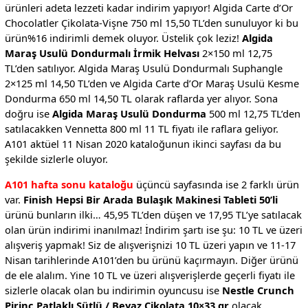
ürünleri adeta lezzeti kadar indirim yapıyor! Algida Carte d’Or
Chocolatler Çikolata-Vişne 750 ml 15,50 TL’den sunuluyor ki bu
ürün%16 indirimli demek oluyor. Üstelik çok leziz!
Algida
Maraş Usulü Dondurmalı İrmik Helvası
2×150 ml 12,75
TL’den satılıyor. Algida Maraş Usulü Dondurmalı Suphangle
2×125 ml 14,50 TL’den ve Algida Carte d’Or Maraş Usulü Kesme
Dondurma 650 ml 14,50 TL olarak raflarda yer alıyor. Sona
doğru ise
Algida Maraş Usulü Dondurma
500 ml 12,75 TL’den
satılacakken Vennetta 800 ml 11 TL fiyatı ile raflara geliyor.
A101 aktüel 11 Nisan 2020 kataloğunun ikinci sayfası da bu
şekilde sizlerle oluyor.
A101 hafta sonu kataloğu
üçüncü sayfasında ise 2 farklı ürün
var.
Finish Hepsi Bir Arada Bulaşık Makinesi Tableti 50’li
ürünü bunların ilki… 45,95 TL’den düşen ve 17,95 TL’ye satılacak
olan ürün indirimi inanılmaz! İndirim şartı ise şu: 10 TL ve üzeri
alışveriş yapmak! Siz de alışverişnizi 10 TL üzeri yapın ve 11-17
Nisan tarihlerinde A101’den bu ürünü kaçırmayın. Diğer ürünü
de ele alalım. Yine 10 TL ve üzeri alışverişlerde geçerli fiyatı ile
sizlerle olacak olan bu indirimin oyuncusu ise
Nestle Crunch
Pirinç Patlaklı Sütlü / Beyaz Çikolata 10×33 gr
olacak.