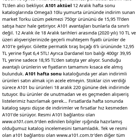
TL’den alıcı bekliyor.
A101 aktüel
12 Aralık hafta sonu
kataloglarında Omega3 10lu yumurta ürününde indirim sunan
market Torku üzüm pekmezi 750gr ürününü de 15,95 Tl’den
satışa hazır hale getiriyor. A101 avantajları bunlarla da sınırlı
değil. 12 Aralık ile 18 Aralık tarihleri arasında (2020 yılı) 10 TL ve
üzeri alışverişlerinizde geçerli muhteşem fiyatlı ürünler de
A101’e geliyor. Gilette permatik tıraş bıçağı 6’lı ürününde 12,95
TL yerine fiyat 6,4 5TL! Ayrıca Dardanel ton balığı 400gr 39,95
TL yerine sadece 18,95 TL’den satışta yer alıyor. Sunduğu
avantajlı ürünlerin ve fiyatların tamamını kısaca ele almış
bulunduk.
A101 hafta sonu
kataloğunda yer alan indirimli
ürünleri satın almak için acele etmeyin. Stoklar izin verdiği
sürece A101 bu ürünleri 18 aralık 220 gününe dek indirimde
tutuyor. Bu ürünler de unutmadan ve es geçmeden alışveriş
listelerimiz hazırlamak gerek… Fırsatlarda hafta sonunda
katalog sayısı düşse de indirimler ve fırsatlar hız kesmeden
A101’de sürüyor. Resmi A101 bağlantısı olan
www.a101.com.tr
‘den edinilen bilgiler ışığında hazırlamış
olduğumuz katalog incelemesini tamamladık. Tek ve resmi
olan a101 bağlantısı olan www.a101.com.tr’den diğer tüm