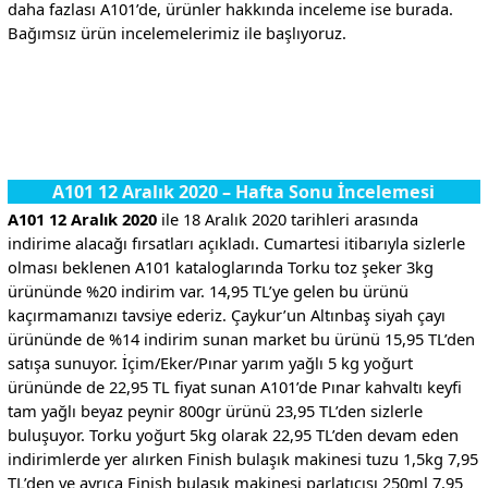
daha fazlası A101’de, ürünler hakkında inceleme ise burada.
Bağımsız ürün incelemelerimiz ile başlıyoruz.
.
.
A101 12 Aralık 2020 – Hafta Sonu İncelemesi
A101 12 Aralık 2020
ile 18 Aralık 2020 tarihleri arasında
indirime alacağı fırsatları açıkladı. Cumartesi itibarıyla sizlerle
olması beklenen A101 kataloglarında Torku toz şeker 3kg
ürününde %20 indirim var. 14,95 TL’ye gelen bu ürünü
kaçırmamanızı tavsiye ederiz. Çaykur’un Altınbaş siyah çayı
ürününde de %14 indirim sunan market bu ürünü 15,95 TL’den
satışa sunuyor. İçim/Eker/Pınar yarım yağlı 5 kg yoğurt
ürününde de 22,95 TL fiyat sunan A101’de Pınar kahvaltı keyfi
tam yağlı beyaz peynir 800gr ürünü 23,95 TL’den sizlerle
buluşuyor. Torku yoğurt 5kg olarak 22,95 TL’den devam eden
indirimlerde yer alırken Finish bulaşık makinesi tuzu 1,5kg 7,95
TL’den ve ayrıca Finish bulaşık makinesi parlatıcısı 250ml 7,95