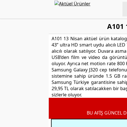
A101 
A101 13 Nisan aktüel ürün katalogl
43” ultra HD smart uydu alıcılı LED
alıcılı olarak satılıyor. Duvara as
USB’den film ve video da görüntül
oluyor. Ayrıca net motion rate 800 
Samsung Galaxy J320 cep telefonu 
sistemine sahip üründe 1.5 GB ra
Samsung Türkiye garantisine sahip
29,95 TL olarak satılacakken bir b
sizlerle oluyor.
BU AFİŞ GÜNCEL D