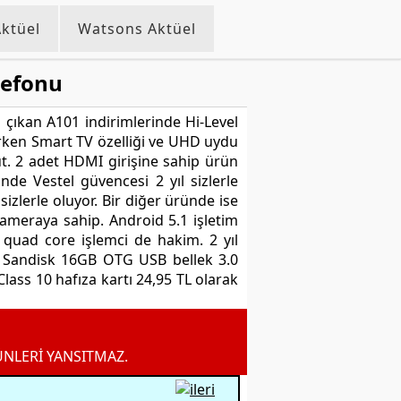
ktüel
Watsons Aktüel
lefonu
 çıkan A101 indirimlerinde Hi-Level
lurken Smart TV özelliği ve UHD uydu
cut. 2 adet HDMI girişine sahip ürün
de Vestel güvencesi 2 yıl sizlerle
izlerle oluyor. Bir diğer üründe ise
ameraya sahip. Android 5.1 işletim
quad core işlemci de hakim. 2 yıl
se Sandisk 16GB OTG USB bellek 3.0
ass 10 hafıza kartı 24,95 TL olarak
ÜNLERİ YANSITMAZ.