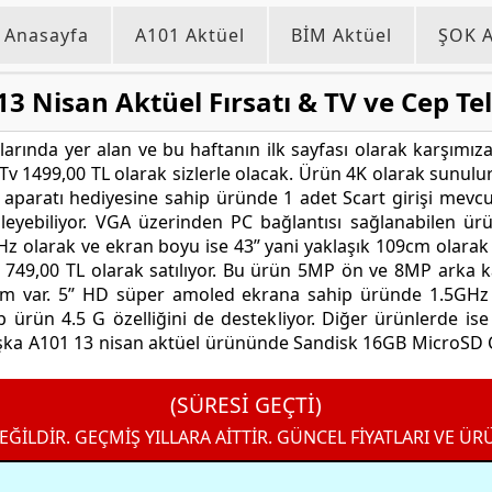
Anasayfa
A101 Aktüel
BİM Aktüel
ŞOK A
13 Nisan Aktüel Fırsatı & TV ve Cep Te
arında yer alan ve bu haftanın ilk sayfası olarak karşımıza
 Tv 1499,00 TL olarak sizlerle olacak. Ürün 4K olarak sunu
ma aparatı hediyesine sahip üründe 1 adet Scart girişi mev
eyebiliyor. VGA üzerinden PC bağlantısı sağlanabilen ürün
Hz olarak ve ekran boyu ise 43’’ yani yaklaşık 109cm olarak s
749,00 TL olarak satılıyor. Bu ürün 5MP ön ve 8MP arka k
m var. 5’’ HD süper amoled ekrana sahip üründe 1.5GHz 
 ürün 4.5 G özelliğini de destekliyor. Diğer ürünlerde i
aşka A101 13 nisan aktüel ürününde Sandisk 16GB MicroSD Cl
(SÜRESİ GEÇTİ)
EĞİLDİR. GEÇMİŞ YILLARA AİTTİR. GÜNCEL FİYATLARI VE ÜR