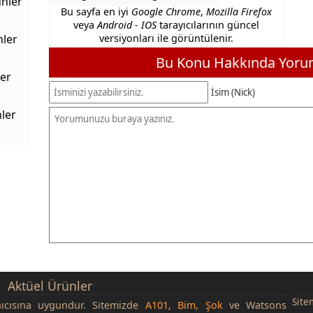
nler
Bu sayfa en iyi
Google Chrome
,
Mozilla Firefox
veya
Android - IOS
tarayıcılarının güncel
nler
versiyonları ile görüntülenir.
Bu Konu Hakkında Yorum
er
İsim (Nick)
ler
Aktüel Ürünler
Site
nıcısına uygundur. Sitemizde
A101
,
Bim
,
Şok
ve Watsons