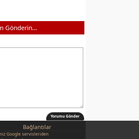
 Gönderin...
Yorumu Gönder
Bağlantılar
miz
Google
servisleriden