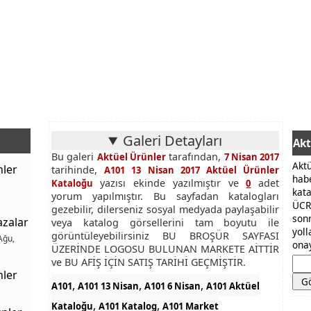
Galeri Detayları
Akt
Bu galeri
tarafından,
Aktüel Ürünler
7 Nisan 2017
Akt
nler
tarihinde,
A101 13 Nisan 2017 Aktüel Ürünler
hab
yazısı ekinde yazılmıştır ve
adet
Kataloğu
0
kat
yorum yapılmıştır. Bu sayfadan katalogları
ÜCR
gezebilir, dilerseniz sosyal medyada paylaşabilir
son
azalar
veya katalog görsellerini tam boyutu ile
yol
görüntüleyebilirsiniz BU BROŞÜR SAYFASI
Ağu,
onay
ÜZERİNDE LOGOSU BULUNAN MARKETE AİTTİR
ve BU AFİŞ İÇİN SATIŞ TARİHİ GEÇMİŞTİR.
nler
,
,
,
A101
A101 13 Nisan
A101 6 Nisan
A101 Aktüel
,
,
Kataloğu
A101 Katalog
A101 Market