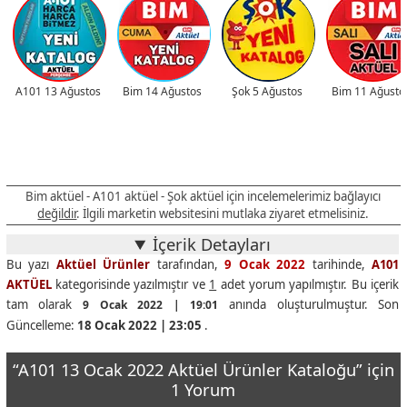
A101 13 Ağustos
Bim 14 Ağustos
Şok 5 Ağustos
Bim 11 Ağusto
Bim aktüel - A101 aktüel - Şok aktüel için incelemelerimiz bağlayıcı
değildir
. İlgili marketin websitesini mutlaka ziyaret etmelisiniz.
İçerik Detayları
Bu yazı
Aktüel Ürünler
tarafından,
9 Ocak 2022
tarihinde,
A101
AKTÜEL
kategorisinde yazılmıştır ve
1
adet yorum yapılmıştır. Bu içerik
tam olarak
anında oluşturulmuştur. Son
9 Ocak 2022 | 19:01
Güncelleme:
18 Ocak 2022 | 23:05
.
“A101 13 Ocak 2022 Aktüel Ürünler Kataloğu” için
1 Yorum