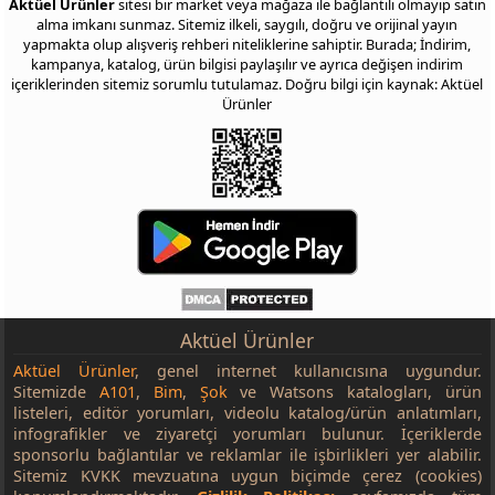
Aktüel Ürünler
sitesi bir market veya mağaza ile bağlantılı olmayıp satın
alma imkanı sunmaz. Sitemiz ilkeli, saygılı, doğru ve orijinal yayın
yapmakta olup alışveriş rehberi niteliklerine sahiptir. Burada; İndirim,
kampanya, katalog, ürün bilgisi paylaşılır ve ayrıca değişen indirim
içeriklerinden sitemiz sorumlu tutulamaz. Doğru bilgi için kaynak: Aktüel
Ürünler
Aktüel Ürünler
Aktüel Ürünler
, genel internet kullanıcısına uygundur.
Sitemizde
A101
,
Bim
,
Şok
ve Watsons katalogları, ürün
listeleri, editör yorumları, videolu katalog/ürün anlatımları,
infografikler ve ziyaretçi yorumları bulunur. İçeriklerde
sponsorlu bağlantılar ve reklamlar ile işbirlikleri yer alabilir.
Sitemiz KVKK mevzuatına uygun biçimde çerez (cookies)