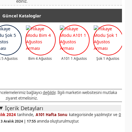
ediniz.
Güncel Kataloglar
 5 Ağustos
Bim 4 Ağustos
A101 1 Ağustos
Şok 1 Ağustos
 incelemelerimiz bağlayıcı
değildir
. İlgili marketin websitesini mutlaka
ziyaret etmelisiniz.
İçerik Detayları
lık 2024
tarihinde,
A101 Hafta Sonu
kategorisinde yazılmıştır ve
0
anında oluşturulmuştur.
13 Aralık 2024 | 17:55