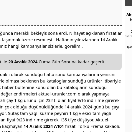
Ak
b
ğunda meraklı bekleyiş sona erdi. Nihayet açıklanan fırsatlar
sah
 taşınmak üzere resmileşti. Haftanın yıldızlarında 14 Aralık
kınız hangi kampanyalar sizlerle, görelim..
iç
 ile
20 Aralık 2024
Cuma Gün Sonuna kadar geçerli.
odaklı olarak sunduğu hafta sonu kampanyalarına yenisini
erle olması beklenen bu kataloglar sunduğu ürünler itibariyle
çok haber bültenine konu olan bu katalogların sunduğu
an değerlendirmeleri aktuel-urunler.com olarak yapmaya
yah çay 1 kg ürünü için 232 tl olan fiyat %16 indirime girerek
inin çok olduğu düşünüldüğünde 14 aralık 2024 günü bu çayı
or. Sütaş tam yağlı süzme peyniri 1 kg v ekici tam yağlı
an fiyat %23 indirime girerek 135 tl’ye düşüyor. Aktuel-
en kaçmayan
14 Aralık 2024 A101
fırsatı Torku Frema kakaolu