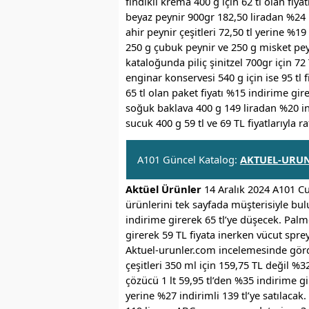
fındıklı krema 400 g için 62 tl olan fiy
beyaz peynir 900gr 182,50 liradan %24 in
ahir peynir çeşitleri 72,50 tl yerine %19
250 g çubuk peynir ve 250 g misket pey
kataloğunda piliç şinitzel 700gr için 72
enginar konservesi 540 g için ise 95 tl 
65 tl olan paket fiyatı %15 indirime gir
soğuk baklava 400 g 149 liradan %20 in
sucuk 400 g 59 tl ve 69 TL fiyatlarıyla r
A101 Güncel Katalog:
AKTUEL-URUN
Aktüel Ürünler
14 Aralık 2024 A101 Cu
ürünlerini tek sayfada müşterisiyle bulu
indirime girerek 65 tl’ye düşecek. Palmo
girerek 59 TL fiyata inerken vücut sprey
Aktuel-urunler.com incelemesinde gör
çeşitleri 350 ml için 159,75 TL değil %3
çözücü 1 lt 59,95 tl’den %35 indirime gir
yerine %27 indirimli 139 tl’ye satılacak