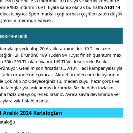
 lt 155 tl yerine %30 indirimle 109 liraya ve vernel konsantre
erine %32 indirimli 69 tl fiyata sahip olarak bu hafta
A101 14
lacak. Ayrıca Spon markalı çöp torbası çeşitleri zaten düşük
müşterisini memnun edecek.
sok-14-aralik
arıyla geçerli olup 20 Aralık tarihine dek 10 TL ve üzeri
et kağıdı 12li ürününü 189 TL’den 94 TL’ye; finish quantum max
ü 30lu 299 TL olan fiyatını 149 TL’ye düşürecek. Bu iki
rünüyor. Gelelim son fırsatlara… A101 Hadi kampanyalarıyla
 farklı üründe öne çıkacak. Aktuel-urunler.com detaylarının
r de Çok Alıp Az Ödeyeceğiniz su, maden suyu, hazır çorba ve
kataloglarıyla açıklanmış durumda. Siz de daha fazlasını
a fazla detayı öğrenebilirsiniz. Ayrıca sayfa devamında yer
lara vakıf olabilirsiniz.
 Aralık 2024 Katalogları