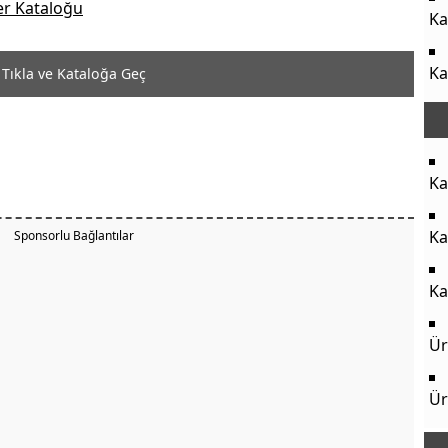
Ka
Ka
Tıkla ve Kataloğa Geç
Ka
Ka
Sponsorlu Bağlantılar
Ka
Ür
Ür