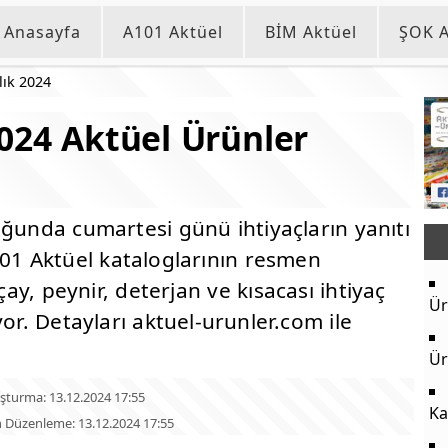
Anasayfa
A101 Aktüel
BİM Aktüel
ŞOK A
lık 2024
2024 Aktüel Ürünler
oğunda cumartesi günü ihtiyaçların yanıtı
101 Aktüel kataloglarının resmen
ay, peynir, deterjan ve kısacası ihtiyaç
Ür
yor. Detayları aktuel-urunler.com ile
Ür
şturma: 13.12.2024 17:55
Ka
 Düzenleme: 13.12.2024 17:55