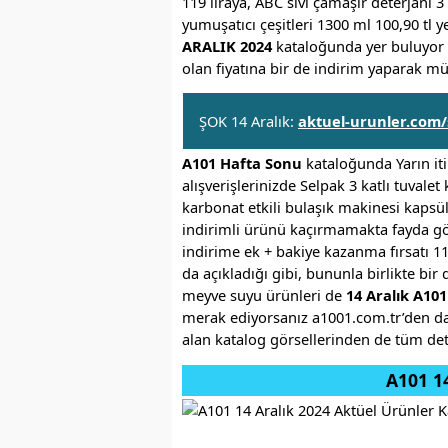
119 liraya, ABC sıvı çamaşır deterjanı 3
yumuşatıcı çeşitleri 1300 ml 100,90 tl y
ARALIK 2024
kataloğunda yer buluyor o
olan fiyatına bir de indirim yaparak 
ŞOK 14 Aralık:
aktuel-urunler.com/
A101 Hafta Sonu
kataloğunda Yarın itib
alışverişlerinizde Selpak 3 katlı tuval
karbonat etkili bulaşık makinesi kapsül
indirimli ürünü kaçırmamakta fayda gö
indirime ek + bakiye kazanma fırsatı 11
da açıkladığı gibi, bununla birlikte bi
meyve suyu ürünleri de
14 Aralık A101
merak ediyorsanız a1001.com.tr’den dah
alan katalog görsellerinden de tüm detay
A101 14