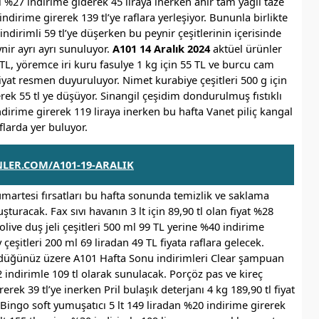
atı %27 indirime giderek 45 liraya inerken ahir tam yağlı taze
dirime girerek 139 tl’ye raflara yerleşiyor. Bununla birlikte
 indirimli 59 tl’ye düşerken bu peynir çeşitlerinin içerisinde
nir ayrı ayrı sunuluyor.
A101 14 Aralık 2024
aktüel ürünler
 TL, yöremce iri kuru fasulye 1 kg için 55 TL ve burcu cam
fiyat resmen duyuruluyor. Nimet kurabiye çeşitleri 500 g için
erek 55 tl ye düşüyor. Sinangil çeşidim dondurulmuş fıstıklı
dirime girerek 119 liraya inerken bu hafta Vanet piliç kangal
aflarda yer buluyor.
LER.COM/A101-19-ARALIK
martesi fırsatları bu hafta sonunda temizlik ve saklama
şturacak. Fax sıvı havanın 3 lt için 89,90 tl olan fiyat %28
live duş jeli çeşitleri 500 ml 99 TL yerine %40 indirime
 çeşitleri 200 ml 69 liradan 49 TL fiyata raflara gelecek.
düğünüz üzere A101 Hafta Sonu indirimleri Clear şampuan
2 indirimle 109 tl olarak sunulacak. Porçöz pas ve kireç
erek 39 tl’ye inerken Pril bulaşık deterjanı 4 kg 189,90 tl fiyat
. Bingo soft yumuşatıcı 5 lt 149 liradan %20 indirime girerek