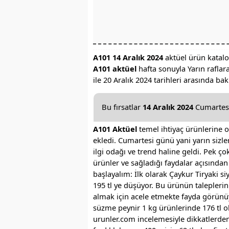
A101 14 Aralık 2024
aktüel ürün katalo
A101 aktüel
hafta sonuyla Yarın raflara
ile 20 Aralık 2024 tarihleri arasında ba
Bu fırsatlar
14 Aralık 2024
Cumartesi
A101 Aktüel
temel ihtiyaç ürünlerine 
ekledi. Cumartesi günü yani yarın sizl
ilgi odağı ve trend haline geldi. Pek 
ürünler ve sağladığı faydalar açısınd
başlayalım: İlk olarak Çaykur Tiryaki si
195 tl ye düşüyor. Bu ürünün talepler
almak için acele etmekte fayda görünüy
süzme peynir 1 kg ürünlerinde 176 tl ol
urunler.com incelemesiyle dikkatlerd