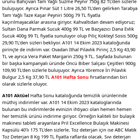
ürünü Bahçıvan Tam Yağlı Süzme Peynir 750g 82 TL’den sizlerle
buluşuyor. Ayrıca Pınar Süt 1 Litre 26,50 TL’den gelirken Tarabya
Tam Yağlı Taze Kaşar Peyniri 500g 79 TL fiyatla
kaçırılmayacaklar arasına giriyor. Kahvaltıdan devam ediyoruz;
Sultan Dana Parmak Sucuk 400g 99 TL ve Bazyazıcı Dana Evlik
Sucuk 400g 99 TL fiyatla sunuluyor olup Piliç Kokteyl Sosis 500g
29,90 TL’den sizleri bekliyor. A101 14 Ekim 2023 kataloğunda
pirinçte de indirim var. Ovadan İthal Pilavlık Pirinç 2,5 Kg 43,90
TL ve ayrıca Vera Paket Margarin 250g 9 TL. Sayfada bulunan
bir başka kampanyalı üründe Öncü Biber Salçası Çeşitleri 900g
109,90 TL’den sizlerle buluşuyor. Ayrıca Yöremce İri Pilavlık
Bulgur 2,5 Kg 37,90 TL
A101 Hafta Sonu
fırsatlarından biri
olarak sizlerle oluyor.
A101 Aktüel
Hafta Sonu kataloğunda temizlik ürünlerinde
müthiş indirimler var. A101 14 Ekim 2023 kataloglarında
bulunan bu indirimlerde evinizin ihtiyacı olan hemen hemen
her temizlik ürünü indirime giriyor. Örneğin kaliteli bir bulaşık
makinesi tableti arayanlara Pril Excellence Bulaşık Makinesi
Kapsülü 40’lı 175 TL’den sizlerle. Toz deterjan için ise ABC Matik
Toz Deterjan 8 Kg 199 TL fiyatla raflarda olacak. Sıvı deterjan