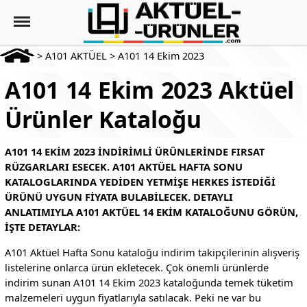
>
A101 AKTÜEL
>
A101 14 Ekim 2023
A101 14 Ekim 2023 Aktüel
Ürünler Kataloğu
A101 14 EKIM 2023 INDIRIMLI ÜRÜNLERINDE FIRSAT
RÜZGARLARI ESECEK. A101 AKTÜEL HAFTA SONU
KATALOGLARINDA YEDIDEN YETMIŞE HERKES ISTEDIĞI
ÜRÜNÜ UYGUN FIYATA BULABILECEK. DETAYLI
ANLATIMIYLA A101 AKTÜEL 14 EKIM KATALOĞUNU GÖRÜN,
IŞTE DETAYLAR:
A101 Aktüel Hafta Sonu kataloğu indirim takipçilerinin alışveriş
listelerine onlarca ürün ekletecek. Çok önemli ürünlerde
indirim sunan A101 14 Ekim 2023 kataloğunda temek tüketim
malzemeleri uygun fiyatlarıyla satılacak. Peki ne var bu