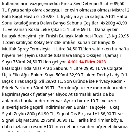
kullananların vazgeçemediği Rinso Sıvı Deterjan 3 Litre 89,50
TL fiyata sahip olarak satışta. Her evin olmazsa olmazı Mistral 2
Katlı Kağıt Havlu 6’lı 39,90 TL fiyatıyla ayrıca satışta. A101 Hafta
Sonu kataloğunda Dalan Banyo Sabunu Çeşitleri 4x200g 49,90
TL ve Vanish Kosla Leke Çıkarıcı 1 Litre 69 TL . Daha iyi bir
bulaşık deneyimi için Finish Bulaşık Makinesi Tuzu 1,3 Kg 29,95
TL’den satılıyor. Kolay temizlik imkânı sunan Cif Banyo &
Mutfak Sprey Temizleyici 1 Litre 34,50 TL’den satılırken bu hafta
hijyeni her şeyin üstünde tutanlara Bingo Oksijenli Çamaşır
Suyu 750ml 24,50 TL’den geliyor.
A101 14 Ekim 2023
kataloglarında Miss Arap Sabunu 1 Litre 29,95 TL ve Colgate
Üçlü Etki Ağız Bakım Suyu 500ml 32,90 TL iken Derby Lady Çift
Bıçak Tıraş Bıçağı 5’li 29,90 TL. Son üründe ise Privacy Kadın /
Erkek Parfümü 50ml 99 TL. Görüldüğü üzere indirimli ürünler
kaçırılmayacak fiyatlar yer alıyor. Atıştırmalıklarda da bu
anlamda harika indirimler var. Ayrıca bir de 10 TL ve üzeri
alışverişlerde geçerli indirimler var. Bunlar ise şöyle: Tukaş
Siyah Zeytin 800g 64,90 TL, Signal Diş Fırçası 1+1 36,90 TL ve
Signal Diş Macunu 2x75ml 36,90 TL. Harika indirimler böyle,
daha fazlasını resmi A101 internet adresinden öğrenebilirsiniz.