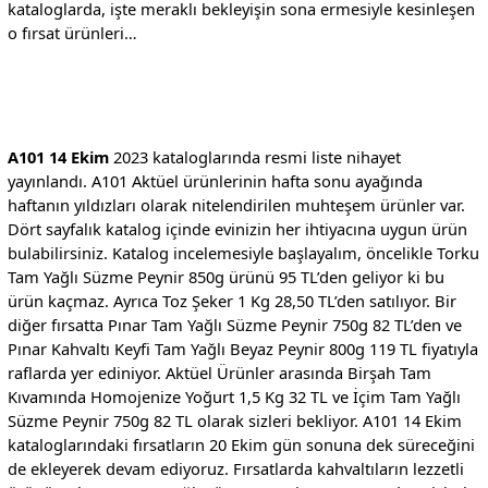
kataloglarda, işte meraklı bekleyişin sona ermesiyle kesinleşen
o fırsat ürünleri…
A101 14 Ekim
2023 kataloglarında resmi liste nihayet
yayınlandı. A101 Aktüel ürünlerinin hafta sonu ayağında
haftanın yıldızları olarak nitelendirilen muhteşem ürünler var.
Dört sayfalık katalog içinde evinizin her ihtiyacına uygun ürün
bulabilirsiniz. Katalog incelemesiyle başlayalım, öncelikle Torku
Tam Yağlı Süzme Peynir 850g ürünü 95 TL’den geliyor ki bu
ürün kaçmaz. Ayrıca Toz Şeker 1 Kg 28,50 TL’den satılıyor. Bir
diğer fırsatta Pınar Tam Yağlı Süzme Peynir 750g 82 TL’den ve
Pınar Kahvaltı Keyfi Tam Yağlı Beyaz Peynir 800g 119 TL fiyatıyla
raflarda yer ediniyor. Aktüel Ürünler arasında Birşah Tam
Kıvamında Homojenize Yoğurt 1,5 Kg 32 TL ve İçim Tam Yağlı
Süzme Peynir 750g 82 TL olarak sizleri bekliyor. A101 14 Ekim
kataloglarındaki fırsatların 20 Ekim gün sonuna dek süreceğini
de ekleyerek devam ediyoruz. Fırsatlarda kahvaltıların lezzetli