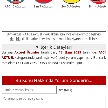
A101 6 Ağustos
Bim 7 Ağustos
Şok 5 Ağustos
Bim 4 Ağusto
Bim aktüel - A101 aktüel - Şok aktüel için incelemelerimiz bağlayıcı
değildir
. İlgili marketin websitesini mutlaka ziyaret etmelisiniz.
İçerik Detayları
Bu yazı
Aktüel Ürünler
tarafından,
13 Ekim 2023
tarihinde,
A101
AKTÜEL
kategorisinde yazılmıştır ve
0
adet yorum yapılmıştır. Bu içerik
tam olarak
anında oluşturulmuştur.
13 Ekim 2023 | 19:27
Bu Konu Hakkında Yorum Gönderin...
İsim (Nick)