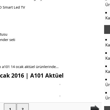
Ür
D Smart Led TV
Ka
utusu
nder seti
Ka
Ka
ı a101 14 ocak aktüel ürünlerinde…
Ka
cak 2016 | A101 Aktüel
Ür
Ür
1
2