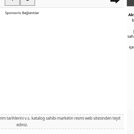
Sponsorlu Bağlantılar
Ak
b
sah
iç
irim tarihlerini v.s. katalog sahibi marketin resmi web sitesinden teyit
ediniz.