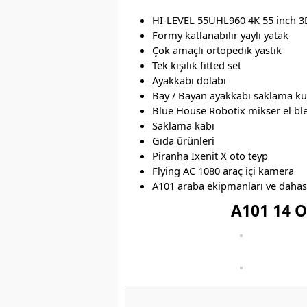
HI-LEVEL 55UHL960 4K 55 inch 3
Formy katlanabilir yaylı yatak
Çok amaçlı ortopedik yastık
Tek kişilik fitted set
Ayakkabı dolabı
Bay / Bayan ayakkabı saklama k
Blue House Robotix mikser el ble
Saklama kabı
Gıda ürünleri
Piranha Ixenit X oto teyp
Flying AC 1080 araç içi kamera
A101 araba ekipmanları ve dahas
A101 14 O