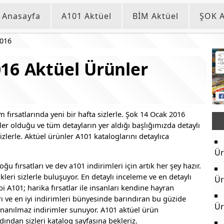
Anasayfa
A101 Aktüel
BİM Aktüel
ŞOK A
2016
16 Aktüel Ürünler
fırsatlarında yeni bir hafta sizlerle. Şok 14 Ocak 2016
eler olduğu ve tüm detayların yer aldığı başlığımızda detaylı
zlerle. Aktüel ürünler A101 kataloglarını detaylıca
Ür
u fırsatları ve dev a101 indirimleri için artık her şey hazır.
leri sizlerle buluşuyor. En detaylı inceleme ve en detaylı
Ür
bi A101; harika fırsatlar ile insanları kendine hayran
rı ve en iyi indirimleri bünyesinde barındıran bu güzide
Ür
nanılmaz indirimler sunuyor. A101 aktüel ürün
dından sizleri katalog sayfasına bekleriz.