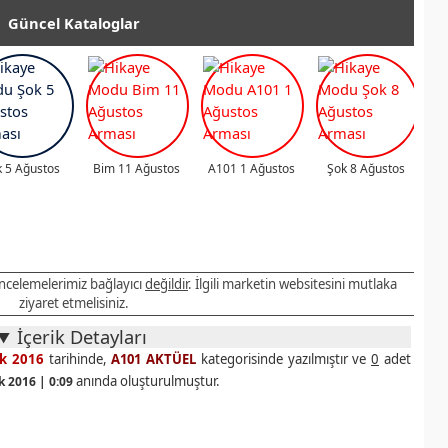
Güncel Kataloglar
 5 Ağustos
Bim 11 Ağustos
A101 1 Ağustos
Şok 8 Ağustos
 incelemelerimiz bağlayıcı
değildir
. İlgili marketin websitesini mutlaka
ziyaret etmelisiniz.
İçerik Detayları
k 2016
tarihinde,
A101 AKTÜEL
kategorisinde yazılmıştır ve
0
adet
anında oluşturulmuştur.
k 2016 | 0:09