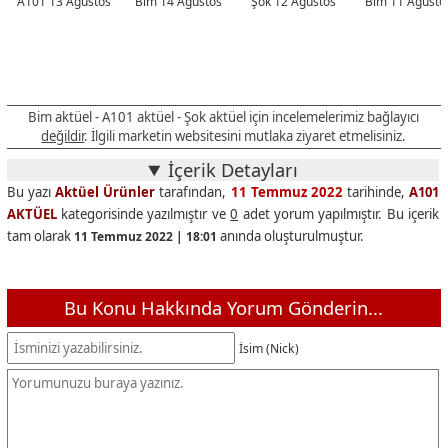
A101 13 Ağustos
Bim 14 Ağustos
Şok 12 Ağustos
Bim 11 Ağusto
Bim aktüel - A101 aktüel - Şok aktüel için incelemelerimiz bağlayıcı
değildir
. İlgili marketin websitesini mutlaka ziyaret etmelisiniz.
İçerik Detayları
Bu yazı
Aktüel Ürünler
tarafından,
11 Temmuz 2022
tarihinde,
A101
AKTÜEL
kategorisinde yazılmıştır ve
0
adet yorum yapılmıştır. Bu içerik
tam olarak
anında oluşturulmuştur.
11 Temmuz 2022 | 18:01
Bu Konu Hakkında Yorum Gönderin...
İsim (Nick)