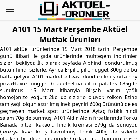
A101 15 Mart Perşembe Aktüel
Mutfak Ürünleri
A101 aktüel ürünlerinde 15 Mart 2018 tarihi Perşembe
günü itibari ile gıda ürünlerinde muhteşem indirimler
sizleri bekliyor. İlk olarak sayfada Alphindi dondurulmuş
bütün hindi sizlerle. Ayrıca Erpiliç piliç nugget 800g de bu
hafta geliyor. A101 markette Feast dondurulmuş orta boy
pizza+tavuk nugget 6 adet+elma dilim patates 685gde
sunulmuş. 15 Mart itibarıyla Birşah yarım yağlı
homojenize yoğurt 2kg da sizlerle oluyor. Yelken Ezine
tam yağlı olgunlaştırılmış inek peyniri 600g ürününü de es
geçmeyen market spot ürünlerinde Aytaç fıstıklı hindi
salam 70g de sunmuş. A101 Aldın Aldın fırsatlarında Torku
Banada bitter kakaolu fındık kreması 370g da sunuyor.
Çerezya kavrulmuş kavrulmuş fındık 400g de sizlerle
olurken bir diğer indirimde Çoşkun gün hamuru erişte