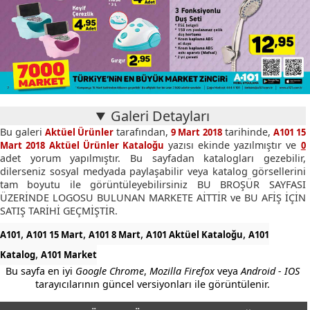
Galeri Detayları
Bu galeri
tarafından,
tarihinde,
Aktüel Ürünler
9 Mart 2018
A101 15
yazısı ekinde yazılmıştır ve
Mart 2018 Aktüel Ürünler Kataloğu
0
adet yorum yapılmıştır. Bu sayfadan katalogları gezebilir,
dilerseniz sosyal medyada paylaşabilir veya katalog görsellerini
tam boyutu ile görüntüleyebilirsiniz BU BROŞÜR SAYFASI
ÜZERİNDE LOGOSU BULUNAN MARKETE AİTTİR ve BU AFİŞ İÇİN
SATIŞ TARİHİ GEÇMİŞTİR.
,
,
,
,
A101
A101 15 Mart
A101 8 Mart
A101 Aktüel Kataloğu
A101
,
Katalog
A101 Market
Bu sayfa en iyi
Google Chrome
,
Mozilla Firefox
veya
Android - IOS
tarayıcılarının güncel versiyonları ile görüntülenir.