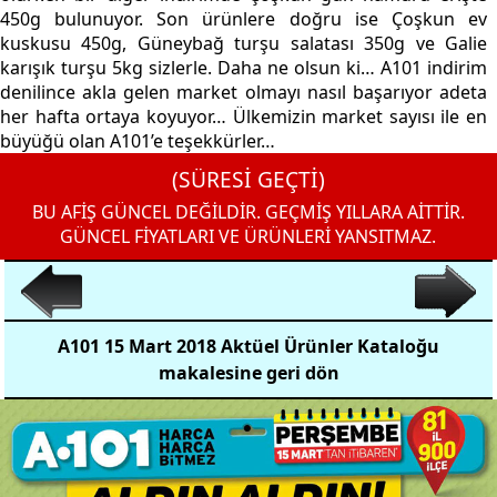
450g bulunuyor. Son ürünlere doğru ise Çoşkun ev
kuskusu 450g, Güneybağ turşu salatası 350g ve Galie
karışık turşu 5kg sizlerle. Daha ne olsun ki… A101 indirim
denilince akla gelen market olmayı nasıl başarıyor adeta
her hafta ortaya koyuyor… Ülkemizin market sayısı ile en
büyüğü olan A101’e teşekkürler…
(SÜRESİ GEÇTİ)
BU AFİŞ GÜNCEL DEĞİLDİR. GEÇMİŞ YILLARA AİTTİR.
GÜNCEL FİYATLARI VE ÜRÜNLERİ YANSITMAZ.
A101 15 Mart 2018 Aktüel Ürünler Kataloğu
makalesine geri dön