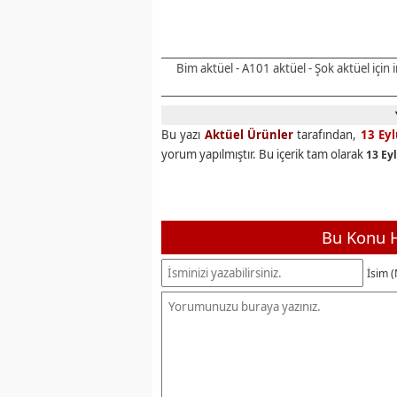
19
Schafer V
20
Flavel FLV120
Bim aktüel - A101 aktüel - Şok aktüel için
21
Erinöz Yatar
22
Erinöz 
23
Rattan Görünümlü Cam 
Bu yazı
Aktüel Ürünler
tarafından,
13 Eyl
24
Metal 
yorum yapılmıştır. Bu içerik tam olarak
13 Eyl
25
Dik D
26
Mini
27
Energizer Alkal
Bu Konu H
28
Energizer Alkal
İsim (
29
Mermer De
30
Mermer Des
31
Paşabahçe
32
Ayaklı