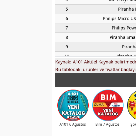
5
Piranha 
6
Philips Micro US
7
Philips Po
8
Piranha Smar
9
Piranha
10
Piranha 
Kaynak:
A101 Aktüel
Kaynak belirtmeden
11
SEG SNF 4500 / N
Bu tablodaki ürünler ve fiyatlar bağlayıc
12
Regal Bür
13
SEG Mekanik S
14
Samsung 
15
Singer M16
16
Arzum AR695 Pe
17
Arzum AR1111 S
A101 6 Ağustos
Bim 7 Ağustos
Şok
18
Schafer Tea St