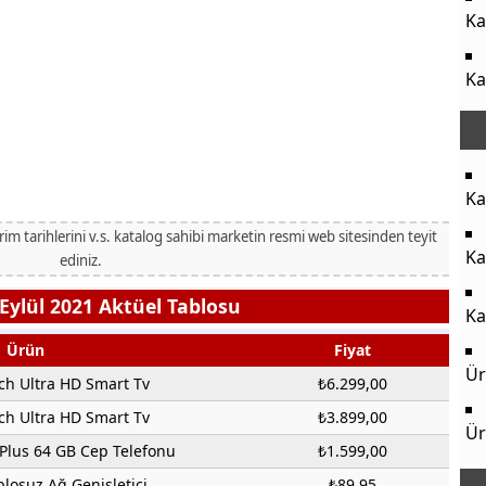
Ka
Ka
Ka
irim tarihlerini v.s. katalog sahibi marketin resmi web sitesinden teyit
Ka
ediniz.
Eylül 2021 Aktüel Tablosu
Ka
Ürün
Fiyat
Ür
ch Ultra HD Smart Tv
₺6.299,00
ch Ultra HD Smart Tv
₺3.899,00
Ür
Plus 64 GB Cep Telefonu
₺1.599,00
losuz Ağ Genişletici
₺89,95