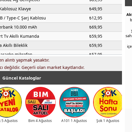
Kablosuz Klavye
₺49,95
Ak
B / Type-C Şarj Kablosu
₺12,95
b
werbank 10.000 mAh
₺69,95
sah
t Tv Akıllı Kumanda
₺59,95
 Akıllı Bileklik
₺59,95
iç
Karaoke mikrofon
₺57,95
 alıntı yapmak yasaktır.
F 463 No-Frost Buzdolabı
₺2.899,00
ı değildir. Geçerli olan market kayıtlarıdır.
o Tipi Buzdolabı
₺859,00
Güncel Kataloglar
ilindirik Termosisfon
₺999,00
Mikrodalga Fırın
₺649,00
05 Dikiş Makinesi
₺649,00
ta Seramik Tabanlı Ütü
₺189,00
tarry El Blender Seti
₺219,00
 5 Ağustos
Bim 4 Ağustos
A101 1 Ağustos
Şok 1 Ağustos
eel Çelik Çay Makinesi
₺299,00