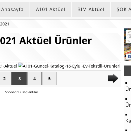
Anasayfa
A101 Aktüel
BİM Aktüel
ŞOK A
 2021
021 Aktüel Ürünler
2
3
4
5
Ür
Sponsorlu Bağlantılar
Ür
Ka