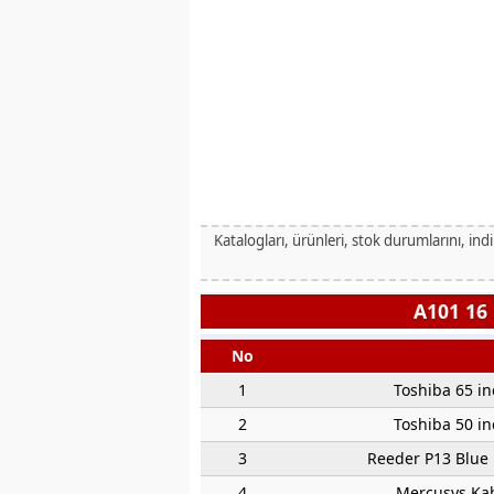
Katalogları, ürünleri, stok durumlarını, ind
A101 16 
No
1
Toshiba 65 in
2
Toshiba 50 in
3
Reeder P13 Blue 
4
Mercusys Kab