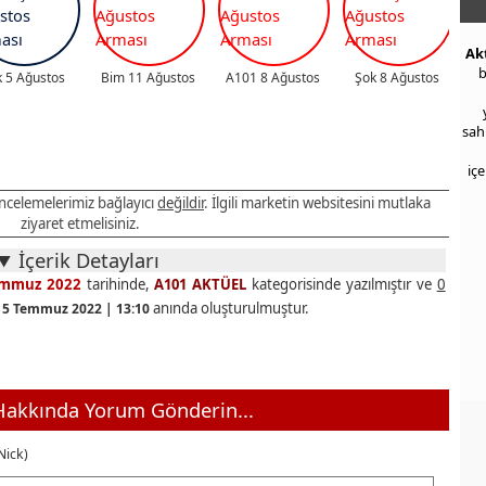
Ak
b
 5 Ağustos
Bim 11 Ağustos
A101 8 Ağustos
Şok 8 Ağustos
sah
iç
 incelemelerimiz bağlayıcı
değildir
. İlgili marketin websitesini mutlaka
ziyaret etmelisiniz.
İçerik Detayları
emmuz 2022
tarihinde,
A101 AKTÜEL
kategorisinde yazılmıştır ve
0
anında oluşturulmuştur.
15 Temmuz 2022 | 13:10
akkında Yorum Gönderin...
Nick)