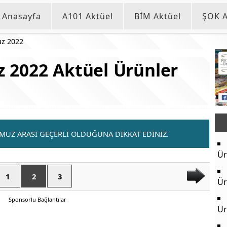
Anasayfa
A101 Aktüel
BİM Aktüel
ŞOK A
z 2022
 2022 Aktüel Ürünler
MMUZ ARASI GEÇERLİ OLDUĞUNA DİKKAT EDİNİZ.
Ür
1
2
3
Ür
Sponsorlu Bağlantılar
Ür