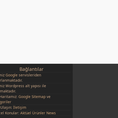
Bağlantılar
miz
Google
servisleriden
rlanmaktadır.
miz Wordpress alt yapısı ile
şmaktadır.
 Haritamız:
Google Sitemap
ve
goriler
 Ulaşın:
İletişim
el Konular:
Aktüel Ürünler News