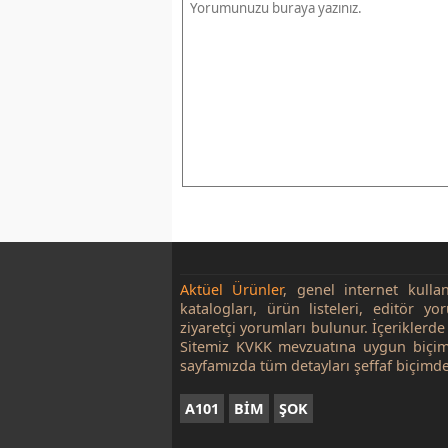
Aktüel Ürünler
, genel internet kulla
katalogları, ürün listeleri, editör yo
ziyaretçi yorumları bulunur. İçeriklerde 
Sitemiz KVKK mevzuatına uygun biçim
sayfamızda tüm detayları şeffaf biçimde
A101
BİM
ŞOK