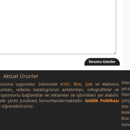
Yorumu Gönder
Aktüel Ürünler
Site
nıcısına uygundur. Sitemizde
A101
,
Bim
,
Şok
ve Watsons
yara
rumları, videolu katalog/ürün anlatımları, infografikler ve
Site
sponsorlu bağlantılar ve reklamlar ile işbirlikleri yer alabilir.
çalı
de çerez (cookies) konumlandırmaktadır.
Gizlilik Politikası
 öğrenebilirsiniz.
Site
Kate
Bize
Günc