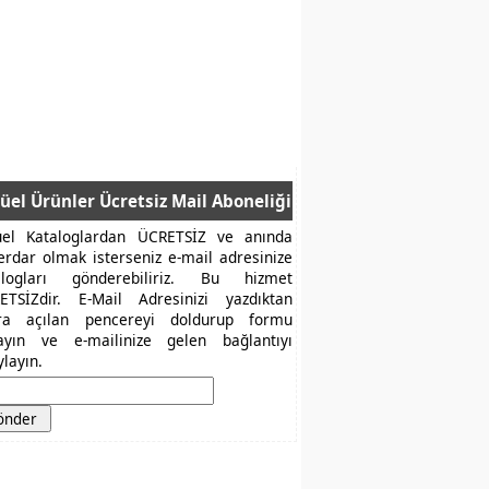
üel Ürünler Ücretsiz Mail Aboneliği
üel Kataloglardan ÜCRETSİZ ve anında
erdar olmak isterseniz e-mail adresinize
alogları gönderebiliriz. Bu hizmet
ETSİZdir. E-Mail Adresinizi yazdıktan
ra açılan pencereyi doldurup formu
layın ve e-mailinize gelen bağlantıyı
layın.