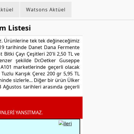
ktüel
Watsons Aktüel
m Listesi
ruz. Ürünlerine tek tek değineceğimiz
 2019 tarihinde Danet Dana Fermente
itki Çayı Çeşitleri 20'li 2,50 TL ve
Benzer şekilde Dr.Oetker Guseppe
A101 marketlerinde geçerli olacak
a Tuzlu Karışık Çerez 200 gr 5,95 TL
inde sizlerle... Diğer bir ürün Ülker
 Ağustos tarihleri arasında geçerli
ÜNLERİ YANSITMAZ.