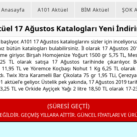
Anasayfa
A101 Aktüel
BİM Aktüel
ŞOK A
üel 17 Ağustos Katalogları Yeni İndiri
ı başlıyor. A101 17 Ağustos kataloglarını sizler için inceliyo
ız bütün katalogları bulabilirsiniz. İl olarak 17 Ağustos
me giriyor. Birşah Homojenize Yoğurt 1500 gr 5,75 TL, Mest B
5 TL olarak satışa 17 Ağustos tarihinde çıkarılıyor. 
 11,95 TL ve Yöremce Koçbaşı Nohut 1 Kg 6,25 TL olarak 
ldı. Twix Xtra Karamelli Bar Çikolata 75 gr 1,95 TLi, Çerezy
01 aktüel'e geliyor. Üstelik pek yakında, 17 Ağustos 2019 tarih
25 TL ve Orkide Ayçiçek Yağı 2 litre 18,50 TL olarak 17-23
(SÜRESİ GEÇTİ)
EĞİLDİR. GEÇMİŞ YILLARA AİTTİR. GÜNCEL FİYATLARI VE ÜR