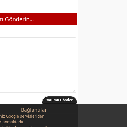
 Gönderin...
Yorumu Gönder
Bağlantılar
miz
Google
servisleriden
rlanmaktadır.