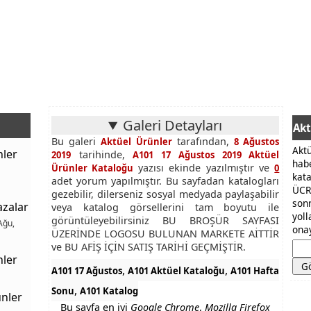
Galeri Detayları
Akt
Bu galeri
tarafından,
Aktüel Ürünler
8 Ağustos
Akt
nler
tarihinde,
2019
A101 17 Ağustos 2019 Aktüel
hab
yazısı ekinde yazılmıştır ve
Ürünler Kataloğu
0
kat
adet yorum yapılmıştır. Bu sayfadan katalogları
ÜCR
gezebilir, dilerseniz sosyal medyada paylaşabilir
son
azalar
veya katalog görsellerini tam boyutu ile
yol
görüntüleyebilirsiniz BU BROŞÜR SAYFASI
Ağu,
onay
ÜZERİNDE LOGOSU BULUNAN MARKETE AİTTİR
ve BU AFİŞ İÇİN SATIŞ TARİHİ GEÇMİŞTİR.
nler
,
,
A101 17 Ağustos
A101 Aktüel Kataloğu
A101 Hafta
,
Sonu
A101 Katalog
nler
Bu sayfa en iyi
Google Chrome
,
Mozilla Firefox