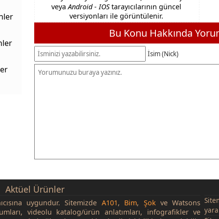
veya
Android - IOS
tarayıcılarının güncel
nler
versiyonları ile görüntülenir.
Bu Konu Hakkında Yorum
nler
İsim (Nick)
er
Aktüel Ürünler
Site
nıcısına uygundur. Sitemizde
A101
,
Bim
,
Şok
ve Watsons
yara
rumları, videolu katalog/ürün anlatımları, infografikler ve