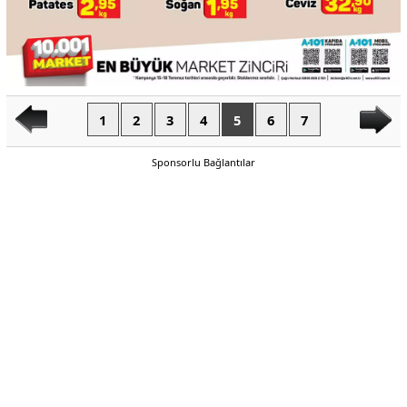
1
2
3
4
5
6
7
Sponsorlu Bağlantılar