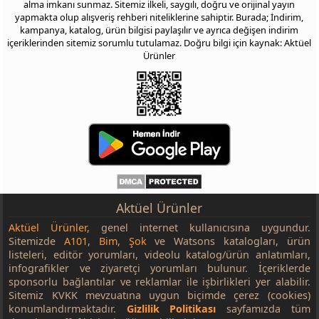
alma imkanı sunmaz. Sitemiz ilkeli, saygılı, doğru ve orijinal yayın
yapmakta olup alışveriş rehberi niteliklerine sahiptir. Burada; İndirim,
kampanya, katalog, ürün bilgisi paylaşılır ve ayrıca değişen indirim
içeriklerinden sitemiz sorumlu tutulamaz. Doğru bilgi için kaynak: Aktüel
Ürünler
Aktüel Ürünler
Aktüel Ürünler
, genel internet kullanıcısına uygundur.
Sitemizde
A101
,
Bim
,
Şok
ve Watsons katalogları, ürün
listeleri, editör yorumları, videolu katalog/ürün anlatımları,
infografikler ve ziyaretçi yorumları bulunur. İçeriklerde
sponsorlu bağlantılar ve reklamlar ile işbirlikleri yer alabilir.
Sitemiz KVKK mevzuatına uygun biçimde çerez (cookies)
konumlandırmaktadır.
Gizlilik Politikası
sayfamızda tüm