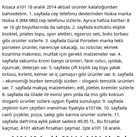
Kısaca a101 18 aralık 2014 aktüel ürünler kataloğundan
bahsedelim. 1. sayfada cep telefonu devlerinden Nokia marka
Nokia X (RM-980) cep telefonu sizlerle. Ayrıca hafıza kartları 8
ve 16 gb boyutlarında da satışta. 2. sayfada koltuklu eliptik
bisiklet, pilates topu, spor aletleri, egzersiz seti, boks torbası
gibi ürünler sizlerle. 3. sayfada Güral Porselen marka tekli
porselen ürünler, narenciye sıkacağı, su ısıtıcılar, ekmek
kızartma makinesi, mutfak için gerekli malzemeler var. 4.
sayfada vakumlu krom banyo ürünleri, fanlı ısıtıcı, ışıldak,
oyuncak, deterjan var. 5. sayfada çift kişilik tay tüyü yatak
örtüsü, kırlent, kemer ve iç çamaşırı gibi ürünler var. 6. sayfada
– ekonomiği bizden temizliği sizden – sloganlı temizlik ürünleri
var. 7. sayfada makyaj malzemeleri, edt, jiletler, kremler sizlerle.
8. sayfada da Glade ile eviniz yeni yılda da mis gibi koksun
sloganlı ürünler sizlere uygun fiyatla sunuluyor. 9. sayfada
zeytinin tüm çeşitleri inanılmaz fiyatıyla a101’de. 10. sayfada
canlı çiçekler, pizza, salep gibi karma ürünler sizlerle. 11.
sayfada daPrima aylık paket sadece 49,95 TL. Bu fırsatlar
kaçmaz, A101 aktüel fırsatları şaşmaz. İşte a101 18 aralık.