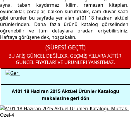
ayna, taban kaydırmaz, kilim, ramazan kitapları,
oyuncaklar, çoraplar, balkon kurutmalık, cam duvar saati
gibi ürünler bu sayfada yer alan a101 18 haziran aktüel
ürünlerinden. Daha fazla ürünü katalog görselinden
öğrenebilir ve tüm detaylara oradan erişebilirsiniz.
Haftaya görüşene dek, hoşçakalın.
(SÜRESİ GEÇTİ)
BU AFİŞ GÜNCEL DEĞİLDİR. GEÇMİŞ YILLARA AİTTİR.
GÜNCEL FİYATLARI VE ÜRÜNLERİ YANSITMAZ.
A101 18 Haziran 2015 Aktüel Ürünler Katalogu
makalesine geri dön