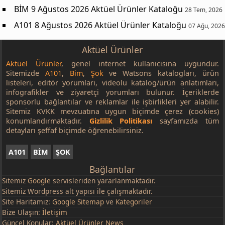
BİM 9 Ağustos 2026 Aktüel Ürünler Kataloğu
28 Tem, 2026
A101 8 Ağustos 2026 Aktüel Ürünler Kataloğu
07 Ağu, 2026
Aktüel Ürünler
Aktüel Ürünler
, genel internet kullanıcısına uygundur.
Sitemizde
A101
,
Bim
,
Şok
ve Watsons katalogları, ürün
listeleri, editör yorumları, videolu katalog/ürün anlatımları,
infografikler ve ziyaretçi yorumları bulunur. İçeriklerde
sponsorlu bağlantılar ve reklamlar ile işbirlikleri yer alabilir.
Sitemiz KVKK mevzuatına uygun biçimde çerez (cookies)
konumlandırmaktadır.
Gizlilik Politikası
sayfamızda tüm
detayları şeffaf biçimde öğrenebilirsiniz.
A101
BİM
ŞOK
Bağlantılar
Sitemiz
Google
servisleriden yararlanmaktadır.
Sitemiz Wordpress alt yapısı ile çalışmaktadır.
Site Haritamız:
Google Sitemap
ve
Kategoriler
Bize Ulaşın:
İletişim
Güncel Konular:
Aktüel Ürünler News