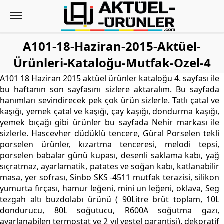
A101-18-Haziran-2015-Aktüel-
Ürünleri-Kataloğu-Mutfak-Ozel-4
A101 18 Haziran 2015 aktüel ürünler kataloğu 4. sayfası ile
bu haftanın son sayfasını sizlere aktaralım. Bu sayfada
hanımları sevindirecek pek çok ürün sizlerle. Tatlı çatal ve
kaşığı, yemek çatal ve kaşığı, çay kaşığı, dondurma kaşığı,
yemek bıçağı gibi ürünler bu sayfada Nehir markası ile
sizlerle. Hascevher düdüklü tencere, Güral Porselen tekli
porselen ürünler, kızartma tenceresi, melodi tepsi,
porselen babalar günü kupası, desenli saklama kabı, yağ
sıçratmaz, ayarlamatik, patates ve soğan kabı, katlanabilir
masa, yer sofrası, Sinbo SKS -4511 mutfak terazisi, silikon
yumurta fırçası, hamur leğeni, mini un leğeni, oklava, Seg
tezgah altı buzdolabı ürünü ( 90Litre brüt toplam, 10L
dondurucu, 80L soğutucu, R600A soğutma gazı,
ayarlanabilen termostat ve 2 yıl vestel garantisi), dekoratif