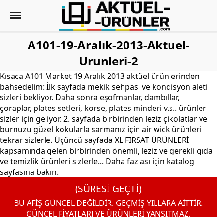
A101-19-Aralık-2013-Aktuel-
Urunleri-2
Kısaca A101 Market 19 Aralık 2013 aktüel ürünlerinden
bahsedelim: İlk sayfada mekik sehpası ve kondisyon aleti
sizleri bekliyor. Daha sonra eşofmanlar, dambıllar,
çoraplar, plates setleri, korse, plates minderi v.s.. ürünler
sizler için geliyor. 2. sayfada birbirinden leziz çikolatlar ve
burnuzu güzel kokularla sarmanız için air wick ürünleri
tekrar sizlerle. Üçüncü sayfada XL FIRSAT ÜRÜNLERİ
kapsamında gelen birbirinden önemli, leziz ve gerekli gıda
ve temizlik ürünleri sizlerle... Daha fazlası için katalog
sayfasına bakın.
(SÜRESİ GEÇTİ)
BU AFİŞ GÜNCEL DEĞİLDİR. GEÇMİŞ YILLARA AİTTİR.
GÜNCEL FİYATLARI VE ÜRÜNLERİ YANSITMAZ.