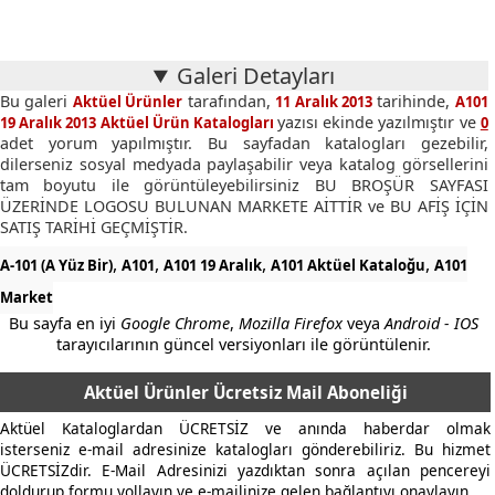
Galeri Detayları
Bu galeri
tarafından,
tarihinde,
Aktüel Ürünler
11 Aralık 2013
A101
yazısı ekinde yazılmıştır ve
19 Aralık 2013 Aktüel Ürün Katalogları
0
adet yorum yapılmıştır. Bu sayfadan katalogları gezebilir,
dilerseniz sosyal medyada paylaşabilir veya katalog görsellerini
tam boyutu ile görüntüleyebilirsiniz BU BROŞÜR SAYFASI
ÜZERİNDE LOGOSU BULUNAN MARKETE AİTTİR ve BU AFİŞ İÇİN
SATIŞ TARİHİ GEÇMİŞTİR.
,
,
,
,
A-101 (A Yüz Bir)
A101
A101 19 Aralık
A101 Aktüel Kataloğu
A101
Market
Bu sayfa en iyi
Google Chrome
,
Mozilla Firefox
veya
Android - IOS
tarayıcılarının güncel versiyonları ile görüntülenir.
Aktüel Ürünler Ücretsiz Mail Aboneliği
Aktüel Kataloglardan ÜCRETSİZ ve anında haberdar olmak
isterseniz e-mail adresinize katalogları gönderebiliriz. Bu hizmet
ÜCRETSİZdir. E-Mail Adresinizi yazdıktan sonra açılan pencereyi
doldurup formu yollayın ve e-mailinize gelen bağlantıyı onaylayın.