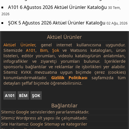
A101 6 Ağustos 2026 Aktüel Ürünler Kataloğu
30 Tem,
2026
ŞOK 5 Ağustos 2026 Aktüel Ürünler Kataloğu
02 Ağu, 2026
Aktüel Ürünler
Aktüel Ürünler
, genel internet kullanıcısına uygundur.
Sitemizde
A101
,
Bim
,
Şok
ve Watsons katalogları, ürün
listeleri, editör yorumları, videolu katalog/ürün anlatımları,
infografikler ve ziyaretçi yorumları bulunur. İçeriklerde
sponsorlu bağlantılar ve reklamlar ile işbirlikleri yer alabilir.
Sitemiz KVKK mevzuatına uygun biçimde çerez (cookies)
konumlandırmaktadır.
Gizlilik Politikası
sayfamızda tüm
detayları şeffaf biçimde öğrenebilirsiniz.
A101
BİM
ŞOK
Bağlantılar
Sitemiz
Google
servisleriden yararlanmaktadır.
Sitemiz Wordpress alt yapısı ile çalışmaktadır.
Site Haritamız:
Google Sitemap
ve
Kategoriler