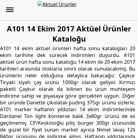
A101 14 Ekim 2017 Aktüel Ürünler
Kataloğu
A101 14 ekim aktüel ürünleri hafta sonu katalogları 20
ekim tarihine dek sürecek indirimleri duyurdu. A101
aktüel ürün hafta sonu kataloğu 14 ekim ile 20 ekim 2017
tarihleri arasında stoklarla sınırlı olarak sunulacakmış. Bu
ürünlerin neler olduğuna detaylıca bakacağız. Çaykur
Tiryaki siyah çay ürünü 1000gr olarak geliyor. Kırmızı
paketli Çaykur olarak da bilinen bu ürün muhteşem
indirime sahip ve piyasaya göre gerçekten uygun. Diğer
bir üründe Danette çikolatalı puding 375gr ürünü sizlerle.
A101 marker haftanın yıldızları 14 ekim indirimlerinde
Dardanel Ton light konserve balık 3x80gr ürünü de es
geçilmemiş. CP/Keskinoğlu piliç burger 300gr ürününde
de güzel bir fiyat sunan market ayrıca Nimet lavaş 12li
840gr ürününü de indirime almış. Haftanın yıldızlarında