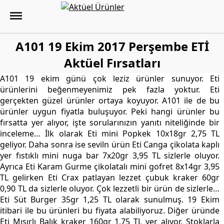
A101 19 Ekim 2017 Perşembe ETİ
Aktüel Fırsatları
A101 19 ekim günü çok leziz ürünler sunuyor. Eti
ürünlerini beğenmeyenimiz pek fazla yoktur. Eti
gerçekten güzel ürünler ortaya koyuyor. A101 ile de bu
ürünler uygun fiyatla buluşuyor. Peki hangi ürünler bu
fırsatta yer alıyor, işte sorularınızın yanıtı niteliğinde bir
inceleme… İlk olarak Eti mini Popkek 10x18gr 2,75 TL
geliyor. Daha sonra ise seviln ürün Eti Canga çikolata kaplı
yer fıstıklı mini nuga bar 7x20gr 3,95 TL sizlerle oluyor.
Ayrıca Eti Karam Gurme çikolatalı mini gofret 8x14gr 3,95
TL gelirken Eti Crax patlayan lezzet çubuk kraker 60gr
0,90 TL da sizlerle oluyor. Çok lezzetli bir ürün de sizlerle…
Eti Süt Burger 35gr 1,25 TL olarak sunulmuş. 19 Ekim
itibari ile bu ürünleri bu fiyata alabiliyoruz. Diğer üründe
Eti Mısırlı Balık kraker 160gr 1,75 TL yer alıyor. Stoklarla