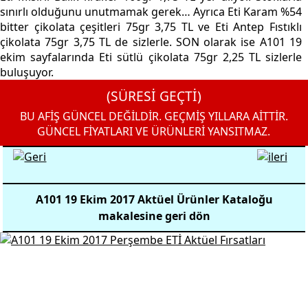
sınırlı olduğunu unutmamak gerek… Ayrıca Eti Karam %54
bitter çikolata çeşitleri 75gr 3,75 TL ve Eti Antep Fıstıklı
çikolata 75gr 3,75 TL de sizlerle. SON olarak ise A101 19
ekim sayfalarında Eti sütlü çikolata 75gr 2,25 TL sizlerle
buluşuyor.
(SÜRESİ GEÇTİ)
BU AFİŞ GÜNCEL DEĞİLDİR. GEÇMİŞ YILLARA AİTTİR.
GÜNCEL FİYATLARI VE ÜRÜNLERİ YANSITMAZ.
A101 19 Ekim 2017 Aktüel Ürünler Kataloğu
makalesine geri dön