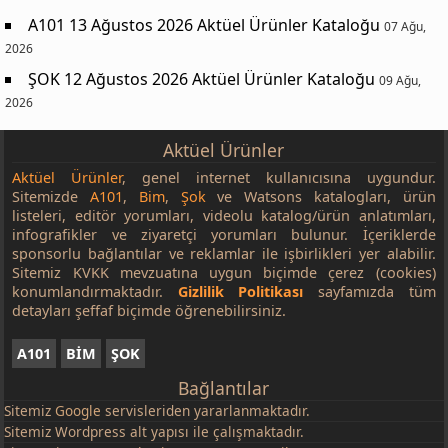
A101 13 Ağustos 2026 Aktüel Ürünler Kataloğu
07 Ağu,
2026
ŞOK 12 Ağustos 2026 Aktüel Ürünler Kataloğu
09 Ağu,
2026
Aktüel Ürünler
Aktüel Ürünler
, genel internet kullanıcısına uygundur.
Sitemizde
A101
,
Bim
,
Şok
ve Watsons katalogları, ürün
listeleri, editör yorumları, videolu katalog/ürün anlatımları,
infografikler ve ziyaretçi yorumları bulunur. İçeriklerde
sponsorlu bağlantılar ve reklamlar ile işbirlikleri yer alabilir.
Sitemiz KVKK mevzuatına uygun biçimde çerez (cookies)
konumlandırmaktadır.
Gizlilik Politikası
sayfamızda tüm
detayları şeffaf biçimde öğrenebilirsiniz.
A101
BİM
ŞOK
Bağlantılar
Sitemiz
Google
servisleriden yararlanmaktadır.
Sitemiz Wordpress alt yapısı ile çalışmaktadır.