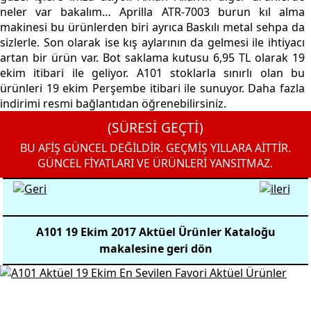
neler var bakalım… Aprilla ATR-7003 burun kıl alma
makinesi bu ürünlerden biri ayrıca Baskılı metal sehpa da
sizlerle. Son olarak ise kış aylarının da gelmesi ile ihtiyacı
artan bir ürün var. Bot saklama kutusu 6,95 TL olarak 19
ekim itibari ile geliyor. A101 stoklarla sınırlı olan bu
ürünleri 19 ekim Perşembe itibari ile sunuyor. Daha fazla
indirimi resmi bağlantıdan öğrenebilirsiniz.
(SÜRESİ GEÇTİ)
BU AFİŞ GÜNCEL DEĞİLDİR. GEÇMİŞ YILLARA AİTTİR.
GÜNCEL FİYATLARI VE ÜRÜNLERİ YANSITMAZ.
A101 19 Ekim 2017 Aktüel Ürünler Kataloğu
makalesine geri dön