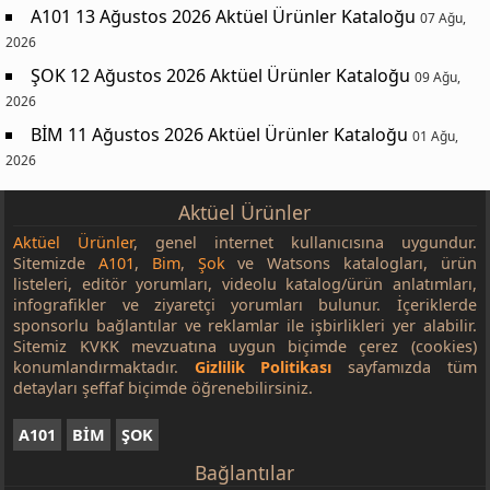
A101 13 Ağustos 2026 Aktüel Ürünler Kataloğu
07 Ağu,
2026
ŞOK 12 Ağustos 2026 Aktüel Ürünler Kataloğu
09 Ağu,
2026
BİM 11 Ağustos 2026 Aktüel Ürünler Kataloğu
01 Ağu,
2026
Aktüel Ürünler
Aktüel Ürünler
, genel internet kullanıcısına uygundur.
Sitemizde
A101
,
Bim
,
Şok
ve Watsons katalogları, ürün
listeleri, editör yorumları, videolu katalog/ürün anlatımları,
infografikler ve ziyaretçi yorumları bulunur. İçeriklerde
sponsorlu bağlantılar ve reklamlar ile işbirlikleri yer alabilir.
Sitemiz KVKK mevzuatına uygun biçimde çerez (cookies)
konumlandırmaktadır.
Gizlilik Politikası
sayfamızda tüm
detayları şeffaf biçimde öğrenebilirsiniz.
A101
BİM
ŞOK
Bağlantılar