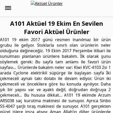
A101 Aktüel 19 Ekim En Sevilen
Favori Aktüel Ürünler
A101 19 ekim 2017 günü resmen inanılmaz bir ürün
grubu ile geliyor. Stoklarla sınırlı olan ürünlerin neler
olduğuna değineceğiz. 19 Ekim 2017 Perşembe itibari ile
sunulması planlanan ürünlere bakalım. İlk olarak şunu
söylemek gerek: Bu sayfa tam anlamı ile favori ürün
sayfası… Ürünlerde bakalım neler var: Kiwi KVC-4103 2si 1
arada Cyclone elektrikli süpürge ile başlayan sayfa İki
çekmeceli aynalı takı dolabı ile devam ediyor. Ürün iki
çekmeceli ve öncekilere göre bu konuda ayrılıyor. Daha
şık bir yapısı var ve ayaklı değil, doğrudan doğruya 2
çekmeceli… Bu hususa dikkat… A101 19 ekimde Arzum
AR5038 saç kurutma makinesi de sunuyor. Ayrıca Sinbo
SS-4047 şarjlı tıraş makinesi de sunuyor. A101 gerçekten
güzel işlere imza atıyor. Aman Allah’ın diğer ürünlerde