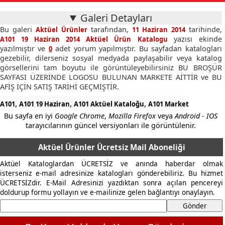
Galeri Detayları
Bu galeri
tarafından,
tarihinde,
Aktüel Ürünler
11 Haziran 2014
yazısı ekinde
A101 19 Haziran 2014 Aktüel Ürün Katalogu
yazılmıştır ve
adet yorum yapılmıştır. Bu sayfadan katalogları
0
gezebilir, dilerseniz sosyal medyada paylaşabilir veya katalog
görsellerini tam boyutu ile görüntüleyebilirsiniz BU BROŞÜR
SAYFASI ÜZERİNDE LOGOSU BULUNAN MARKETE AİTTİR ve BU
AFİŞ İÇİN SATIŞ TARİHİ GEÇMİŞTİR.
,
,
,
A101
A101 19 Haziran
A101 Aktüel Kataloğu
A101 Market
Bu sayfa en iyi
Google Chrome
,
Mozilla Firefox
veya
Android - IOS
tarayıcılarının güncel versiyonları ile görüntülenir.
Aktüel Ürünler Ücretsiz Mail Aboneliği
Aktüel Kataloglardan ÜCRETSİZ ve anında haberdar olmak
isterseniz e-mail adresinize katalogları gönderebiliriz. Bu hizmet
ÜCRETSİZdir. E-Mail Adresinizi yazdıktan sonra açılan pencereyi
doldurup formu yollayın ve e-mailinize gelen bağlantıyı onaylayın.