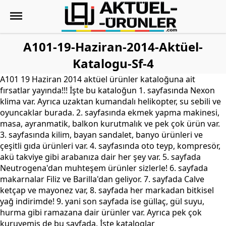
A101-19-Haziran-2014-Aktüel-
Katalogu-Sf-4
A101 19 Haziran 2014 aktüel ürünler kataloğuna ait
fırsatlar yayında!!! İşte bu kataloğun 1. sayfasında Nexon
klima var. Ayrıca uzaktan kumandalı helikopter, su sebili ve
oyuncaklar burada. 2. sayfasında ekmek yapma makinesi,
masa, ayranmatik, balkon kurutmalık ve pek çok ürün var.
3. sayfasında kilim, bayan sandalet, banyo ürünleri ve
çeşitli gıda ürünleri var. 4. sayfasında oto teyp, kompresör,
akü takviye gibi arabanıza dair her şey var. 5. sayfada
Neutrogena'dan muhteşem ürünler sizlerle! 6. sayfada
makarnalar Filiz ve Barilla'dan geliyor. 7. sayfada Calve
ketçap ve mayonez var, 8. sayfada her markadan bitkisel
yağ indirimde! 9. yani son sayfada ise güllaç, gül suyu,
hurma gibi ramazana dair ürünler var. Ayrıca pek çok
kuruyemiş de bu sayfada. İşte kataloglar