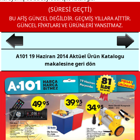
(SÜRESİ GEÇTİ)
BU AFİŞ GÜNCEL DEĞİLDİR. GEÇMİŞ YILLARA AİTTİR.
GÜNCEL FİYATLARI VE ÜRÜNLERİ YANSITMAZ.
A101 19 Haziran 2014 Aktüel Ürün Katalogu
makalesine geri dön