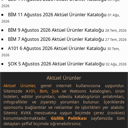
2026
BİM 11 Ağustos 2026 Aktüel Ürünler Kataloğu
01 Ağu,
2026
BİM 9 Ağustos 2026 Aktüel Ürünler Kataloğu
28 Tem, 2026
BİM 7 Ağustos 2026 Aktüel Ürünler Kataloğu
27 Tem, 2026
A101 6 Ağustos 2026 Aktüel Ürünler Kataloğu
30 Tem,
2026
ŞOK 5 Ağustos 2026 Aktüel Ürünler Kataloğu
02 Ağu, 2026
Aktüel Ürünler
Aktüel Ürünler
, genel internet kullanıcısına uygundur.
Sitemizde
A101
,
Bim
,
Şok
ve Watsons katalogları, ürün
listeleri, editör yorumları, videolu katalog/ürün anlatımları,
infografikler ve ziyaretçi yorumları bulunur. İçeriklerde
sponsorlu bağlantılar ve reklamlar ile işbirlikleri yer alabilir.
Sitemiz KVKK mevzuatına uygun biçimde çerez (cookies)
konumlandırmaktadır.
Gizlilik Politikası
sayfamızda tüm
detayları şeffaf biçimde öğrenebilirsiniz.