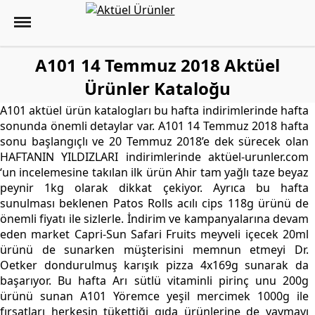
A101 14 Temmuz 2018 Aktüel
Ürünler Kataloğu
A101 aktüel ürün katalogları bu hafta indirimlerinde hafta
sonunda önemli detaylar var. A101 14 Temmuz 2018 hafta
sonu başlangıçlı ve 20 Temmuz 2018’e dek sürecek olan
HAFTANIN YILDIZLARI indirimlerinde aktüel-urunler.com
‘un incelemesine takılan ilk ürün Ahir tam yağlı taze beyaz
peynir 1kg olarak dikkat çekiyor. Ayrıca bu hafta
sunulması beklenen Patos Rolls acılı cips 118g ürünü de
önemli fiyatı ile sizlerle. İndirim ve kampanyalarına devam
eden market Capri-Sun Safari Fruits meyveli içecek 20ml
ürünü de sunarken müşterisini memnun etmeyi Dr.
Oetker dondurulmuş karışık pizza 4x169g sunarak da
başarıyor. Bu hafta Arı sütlü vitaminli pirinç unu 200g
ürünü sunan A101 Yöremce yeşil mercimek 1000g ile
fırsatları herkesin tükettiği gıda ürünlerine de yaymayı