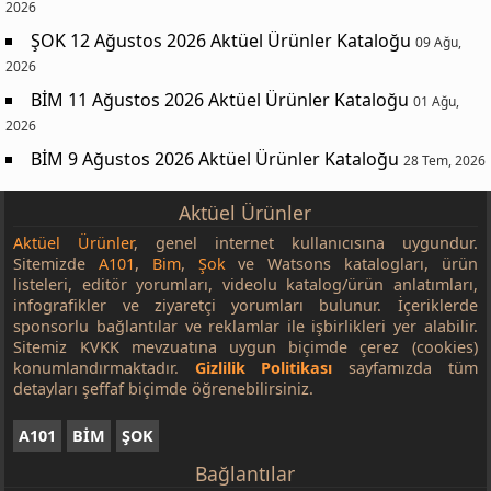
2026
ŞOK 12 Ağustos 2026 Aktüel Ürünler Kataloğu
09 Ağu,
2026
BİM 11 Ağustos 2026 Aktüel Ürünler Kataloğu
01 Ağu,
2026
BİM 9 Ağustos 2026 Aktüel Ürünler Kataloğu
28 Tem, 2026
Aktüel Ürünler
Aktüel Ürünler
, genel internet kullanıcısına uygundur.
Sitemizde
A101
,
Bim
,
Şok
ve Watsons katalogları, ürün
listeleri, editör yorumları, videolu katalog/ürün anlatımları,
infografikler ve ziyaretçi yorumları bulunur. İçeriklerde
sponsorlu bağlantılar ve reklamlar ile işbirlikleri yer alabilir.
Sitemiz KVKK mevzuatına uygun biçimde çerez (cookies)
konumlandırmaktadır.
Gizlilik Politikası
sayfamızda tüm
detayları şeffaf biçimde öğrenebilirsiniz.
A101
BİM
ŞOK
Bağlantılar