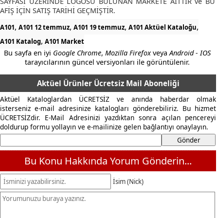
SAYFASI ÜZERİNDE LOGOSU BULUNAN MARKETE AİTTİR ve BU
AFİŞ İÇİN SATIŞ TARİHİ GEÇMİŞTİR.
,
,
,
,
A101
A101 12 temmuz
A101 19 temmuz
A101 Aktüel Kataloğu
,
A101 Katalog
A101 Market
Bu sayfa en iyi
Google Chrome
,
Mozilla Firefox
veya
Android - IOS
tarayıcılarının güncel versiyonları ile görüntülenir.
Aktüel Ürünler Ücretsiz Mail Aboneliği
Aktüel Kataloglardan ÜCRETSİZ ve anında haberdar olmak
isterseniz e-mail adresinize katalogları gönderebiliriz. Bu hizmet
ÜCRETSİZdir. E-Mail Adresinizi yazdıktan sonra açılan pencereyi
doldurup formu yollayın ve e-mailinize gelen bağlantıyı onaylayın.
Bu Konu Hakkında Yorum Gönderin...
İsim (Nick)