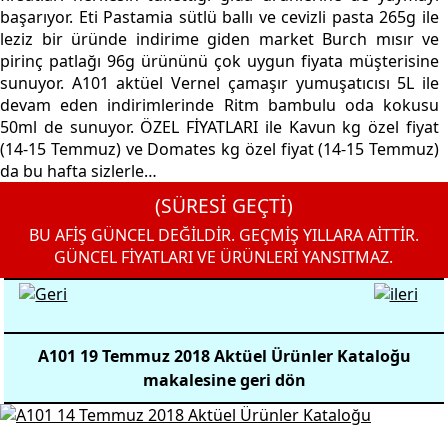
başarıyor. Eti Pastamia sütlü ballı ve cevizli pasta 265g ile
leziz bir üründe indirime giden market Burch mısır ve
pirinç patlağı 96g ürününü çok uygun fiyata müşterisine
sunuyor. A101 aktüel Vernel çamaşır yumuşatıcısı 5L ile
devam eden indirimlerinde Ritm bambulu oda kokusu
50ml de sunuyor. ÖZEL FİYATLARI ile Kavun kg özel fiyat
(14-15 Temmuz) ve Domates kg özel fiyat (14-15 Temmuz)
da bu hafta sizlerle…
(SÜRESİ GEÇTİ)
BU AFİŞ GÜNCEL DEĞİLDİR. GEÇMİŞ YILLARA AİTTİR.
GÜNCEL FİYATLARI VE ÜRÜNLERİ YANSITMAZ.
A101 19 Temmuz 2018 Aktüel Ürünler Kataloğu
makalesine geri dön