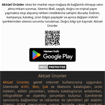
Aktüel Ürünler
sitesi bir market veya mağaza ile bağlantılı olmayıp satın
alma imkanı sunmaz. Sitemiz ilkeli, saygılı, doğru ve orijinal yayın
yapmakta olup alışveriş rehberi niteliklerine sahiptir. Burada; İndirim,
kampanya, katalog, ürün bilgisi paylaşılır ve ayrıca değişen indirim
içeriklerinden sitemiz sorumlu tutulamaz. Doğru bilgi için kaynak: Aktüel
Ürünler
Aktüel Ürünler
Aktüel Ürünler
, genel internet kullanıcısına uygundur.
Sitemizde
A101
,
Bim
,
Şok
ve Watsons katalogları, ürün
listeleri, editör yorumları, videolu katalog/ürün anlatımları,
infografikler ve ziyaretçi yorumları bulunur. İçeriklerde
sponsorlu bağlantılar ve reklamlar ile işbirlikleri yer alabilir.
Sitemiz KVKK mevzuatına uygun biçimde çerez (cookies)