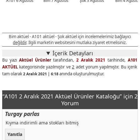
A101 6 Ağustos
Bim 7 Ağustos
Şok 5 Ağustos
Bim 4 Ağusto
Bim aktüel - A101 aktüel - Şok aktüel için incelemelerimiz bağlayıcı
değildir
. İlgili marketin websitesini mutlaka ziyaret etmelisiniz.
İçerik Detayları
Bu yazı
Aktüel Ürünler
tarafından,
2 Aralık 2021
tarihinde,
A101
AKTÜEL
kategorisinde yazılmıştır ve
2
adet yorum yapılmıştır. Bu içerik
tam olarak
anında oluşturulmuştur.
2 Aralık 2021 | 6:18
“A101 2 Aralık 2021 Aktüel Ürünler Kataloğu” için 2
Yorum
Turgay parlas
Kıyma indirimli ama stokları bitmiş
Yanıtla