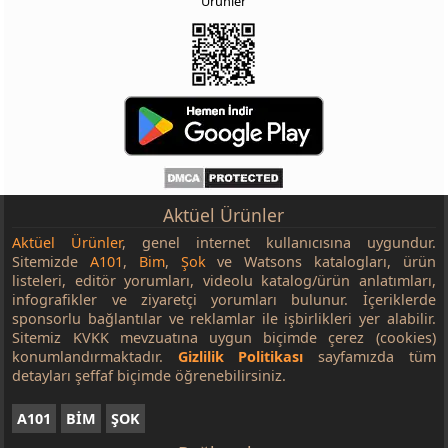
Ürünler
Aktüel Ürünler
Aktüel Ürünler
, genel internet kullanıcısına uygundur.
Sitemizde
A101
,
Bim
,
Şok
ve Watsons katalogları, ürün
listeleri, editör yorumları, videolu katalog/ürün anlatımları,
infografikler ve ziyaretçi yorumları bulunur. İçeriklerde
sponsorlu bağlantılar ve reklamlar ile işbirlikleri yer alabilir.
Sitemiz KVKK mevzuatına uygun biçimde çerez (cookies)
konumlandırmaktadır.
Gizlilik Politikası
sayfamızda tüm
detayları şeffaf biçimde öğrenebilirsiniz.
A101
BİM
ŞOK