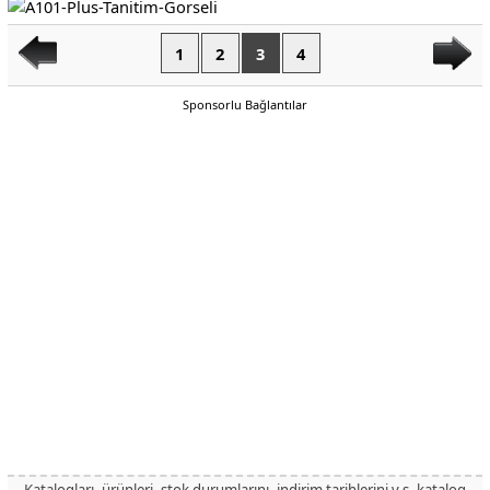
1
2
3
4
Sponsorlu Bağlantılar
Katalogları, ürünleri, stok durumlarını, indirim tarihlerini v.s. katalog