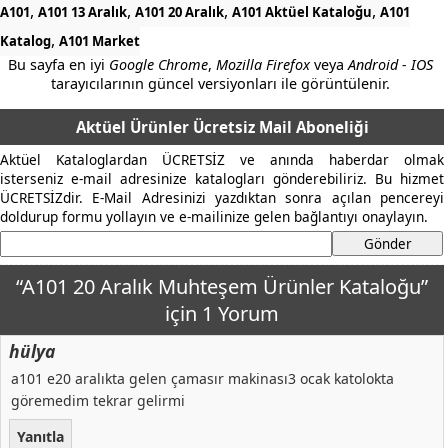
,
,
,
,
A101
A101 13 Aralık
A101 20 Aralık
A101 Aktüel Kataloğu
A101
,
Katalog
A101 Market
Bu sayfa en iyi
Google Chrome
,
Mozilla Firefox
veya
Android - IOS
tarayıcılarının güncel versiyonları ile görüntülenir.
Aktüel Ürünler Ücretsiz Mail Aboneliği
Aktüel Kataloglardan ÜCRETSİZ ve anında haberdar olmak
isterseniz e-mail adresinize katalogları gönderebiliriz. Bu hizmet
ÜCRETSİZdir. E-Mail Adresinizi yazdıktan sonra açılan pencereyi
doldurup formu yollayın ve e-mailinize gelen bağlantıyı onaylayın.
“A101 20 Aralık Muhteşem Ürünler Kataloğu”
için 1 Yorum
hülya
a101 e20 aralıkta gelen çamasır makinası3 ocak katolokta
göremedim tekrar gelirmi
Yanıtla