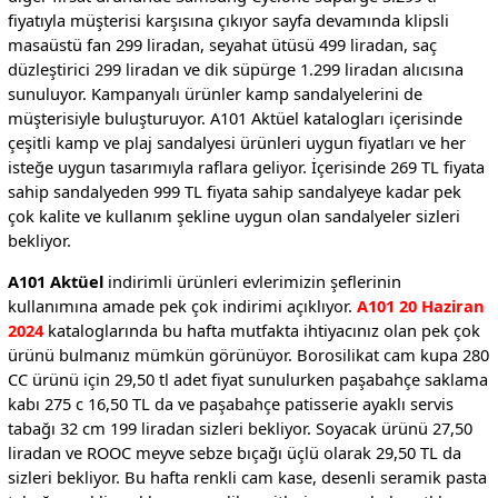
fiyatıyla müşterisi karşısına çıkıyor sayfa devamında klipsli
masaüstü fan 299 liradan, seyahat ütüsü 499 liradan, saç
düzleştirici 299 liradan ve dik süpürge 1.299 liradan alıcısına
sunuluyor. Kampanyalı ürünler kamp sandalyelerini de
müşterisiyle buluşturuyor. A101 Aktüel katalogları içerisinde
çeşitli kamp ve plaj sandalyesi ürünleri uygun fiyatları ve her
isteğe uygun tasarımıyla raflara geliyor. İçerisinde 269 TL fiyata
sahip sandalyeden 999 TL fiyata sahip sandalyeye kadar pek
çok kalite ve kullanım şekline uygun olan sandalyeler sizleri
bekliyor.
A101 Aktüel
indirimli ürünleri evlerimizin şeflerinin
kullanımına amade pek çok indirimi açıklıyor.
A101 20 Haziran
2024
kataloglarında bu hafta mutfakta ihtiyacınız olan pek çok
ürünü bulmanız mümkün görünüyor. Borosilikat cam kupa 280
CC ürünü için 29,50 tl adet fiyat sunulurken paşabahçe saklama
kabı 275 c 16,50 TL da ve paşabahçe patisserie ayaklı servis
tabağı 32 cm 199 liradan sizleri bekliyor. Soyacak ürünü 27,50
liradan ve ROOC meyve sebze bıçağı üçlü olarak 29,50 TL da
sizleri bekliyor. Bu hafta renkli cam kase, desenli seramik pasta