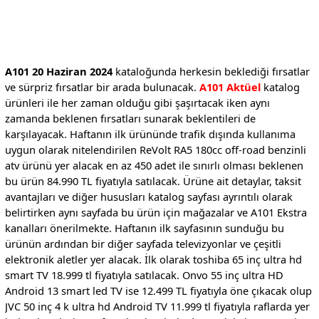
A101 20 Haziran 2024
kataloğunda herkesin beklediği fırsatlar
ve sürpriz fırsatlar bir arada bulunacak.
A101 Aktüel
katalog
ürünleri ile her zaman olduğu gibi şaşırtacak iken aynı
zamanda beklenen fırsatları sunarak beklentileri de
karşılayacak. Haftanın ilk ürününde trafik dışında kullanıma
uygun olarak nitelendirilen ReVolt RA5 180cc off-road benzinli
atv ürünü yer alacak en az 450 adet ile sınırlı olması beklenen
bu ürün 84.990 TL fiyatıyla satılacak. Ürüne ait detaylar, taksit
avantajları ve diğer hususları katalog sayfası ayrıntılı olarak
belirtirken aynı sayfada bu ürün için mağazalar ve A101 Ekstra
kanalları önerilmekte. Haftanın ilk sayfasının sunduğu bu
ürünün ardından bir diğer sayfada televizyonlar ve çeşitli
elektronik aletler yer alacak. İlk olarak toshiba 65 inç ultra hd
smart TV 18.999 tl fiyatıyla satılacak. Onvo 55 inç ultra HD
Android 13 smart led TV ise 12.499 TL fiyatıyla öne çıkacak olup
JVC 50 inç 4 k ultra hd Android TV 11.999 tl fiyatıyla raflarda yer