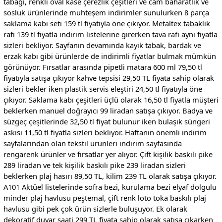
tabağı, renkli oval kase çerezlik çeşitleri ve cam baharatlık ve
sosluk ürünlerinde muhteşem indirimler sunulurken 8 parça
saklama kabı seti 159 tl fiyatıyla öne çıkıyor. Metaltex tabaklık
rafı 139 tl fiyatla indirim listelerine girerken tava rafı aynı fiyatla
sizleri bekliyor. Sayfanın devamında kayık tabak, bardak ve
erzak kabı gibi ürünlerde de indirimli fiyatlar bulmak mümkün
görünüyor. Fırsatlar arasında pipetli matara 600 ml 79,50 tl
fiyatıyla satışa çıkıyor kahve tepsisi 29,50 TL fiyata sahip olarak
sizleri bekler iken plastik servis eleştiri 24,50 tl fiyatıyla öne
çıkıyor. Saklama kabı çeşitleri üçlü olarak 16,50 tl fiyatla müşteri
beklerken manuel doğrayıcı 99 liradan satışa çıkıyor. Badya ve
süzgeç çeşitlerinde 32,50 tl fiyat bulunur iken bulaşık süngeri
askısı 11,50 tl fiyatla sizleri bekliyor. Haftanın önemli indirim
sayfalarından olan tekstil ürünleri indirim sayfasında
rengarenk ürünler ve fırsatlar yer alıyor. Çift kişilik baskılı pike
289 liradan ve tek kişilik baskılı pike 239 liradan sizleri
beklerken plaj hasırı 89,50 TL, kilim 239 TL olarak satışa çıkıyor.
A101 Aktüel listelerinde sofra bezi, kurulama bezi elyaf dolgulu
minder plaj havlusu peştemal, çift renk loto toka baskılı plaj
havlusu gibi pek çok ürün sizlerle buluşuyor. Ek olarak
dekoratif duvar saati 299 TL fiyata sahip olarak satışa çıkarken