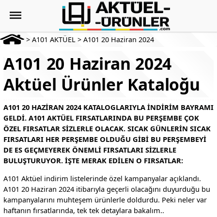
>
A101 AKTÜEL
>
A101 20 Haziran 2024
A101 20 Haziran 2024
Aktüel Ürünler Kataloğu
A101 20 HAZIRAN 2024 KATALOGLARIYLA INDIRIM BAYRAMI
GELDI. A101 AKTÜEL FIRSATLARINDA BU PERŞEMBE ÇOK
ÖZEL FIRSATLAR SIZLERLE OLACAK. SICAK GÜNLERIN SICAK
FIRSATLARI HER PERŞEMBE OLDUĞU GIBI BU PERŞEMBEYI
DE ES GEÇMEYEREK ÖNEMLI FIRSATLARI SIZLERLE
BULUŞTURUYOR. İŞTE MERAK EDILEN O FIRSATLAR:
A101 Aktüel indirim listelerinde özel kampanyalar açıklandı.
A101 20 Haziran 2024 itibarıyla geçerli olacağını duyurduğu bu
kampanyalarını muhteşem ürünlerle doldurdu. Peki neler var
haftanın fırsatlarında, tek tek detaylara bakalım..