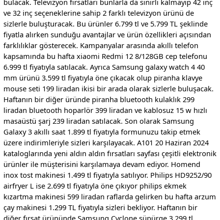
bulacak. Televizyon fırsatları bunlarla da sınırlı kalmayıp 42 inç
ve 32 inç seçeneklerine sahip 2 farklı televizyon ürünü de
sizlerle buluşturacak. Bu ürünler 6.799 tl ve 5.799 TL şeklinde
fiyatla alırken sunduğu avantajlar ve ürün özellikleri açısından
farklılıklar gösterecek. Kampanyalar arasında akıllı telefon
kapsamında bu hafta xiaomi Redmi 12 8/128GB cep telefonu
6.999 tl fiyatıyla satılacak. Ayrıca Samsung galaxy watch 4 40
mm ürünü 3.599 tl fiyatıyla öne çıkacak olup piranha klavye
mouse seti 199 liradan ikisi bir arada olarak sizlerle buluşacak.
Haftanın bir diğer üründe piranha bluetooth kulaklık 299
liradan bluetooth hoparlör 399 liradan ve kablosuz 15 w hızlı
masaüstü şarj 239 liradan satılacak. Son olarak Samsung
Galaxy 3 akıllı saat 1.899 tl fiyatıyla formunuzu takip etmek
üzere indirimleriyle sizleri karşılayacak. A101 20 Haziran 2024
kataloglarında yeni aldın aldın fırsatları sayfası çeşitli elektronik
ürünler ile müşterisini karşılamaya devam ediyor. Homend
inox tost makinesi 1.499 tl fiyatıyla satılıyor. Philips HD9252/90
airfryer L ise 2.699 tl fiyatıyla öne çıkıyor philips ekmek
kızartma makinesi 599 liradan raflarda gelirken bu hafta arzum
çay makinesi 1.299 TL fiyatıyla sizleri bekliyor. Haftanın bir
diğer fırsat ürününde Samsung Cyclone süpürge 3.299 tl