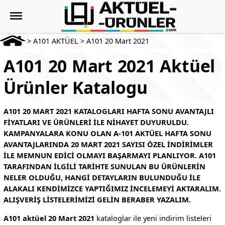
>
A101 AKTÜEL
>
A101 20 Mart 2021
A101 20 Mart 2021 Aktüel
Ürünler Katalogu
A101 20 MART 2021 KATALOGLARI HAFTA SONU AVANTAJLI
FIYATLARI VE ÜRÜNLERI ILE NIHAYET DUYURULDU.
KAMPANYALARA KONU OLAN A-101 AKTÜEL HAFTA SONU
AVANTAJLARINDA 20 MART 2021 SAYISI ÖZEL INDIRIMLER
ILE MEMNUN EDICI OLMAYI BAŞARMAYI PLANLIYOR. A101
TARAFINDAN ILGILI TARIHTE SUNULAN BU ÜRÜNLERIN
NELER OLDUĞU, HANGI DETAYLARIN BULUNDUĞU ILE
ALAKALI KENDIMIZCE YAPTIĞIMIZ INCELEMEYI AKTARALIM.
ALIŞVERIŞ LISTELERIMIZI GELIN BERABER YAZALIM.
A101 aktüel 20 Mart 2021
kataloglar ile yeni indirim listeleri