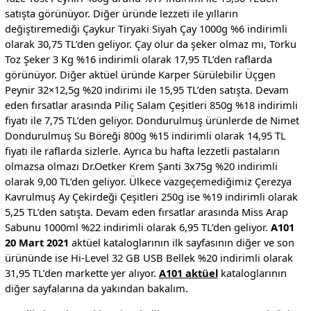
satışta görünüyor. Diğer üründe lezzeti ile yılların
değiştiremediği Çaykur Tiryaki Siyah Çay 1000g %6 indirimli
olarak 30,75 TL’den geliyor. Çay olur da şeker olmaz mı, Torku
Toz Şeker 3 Kg %16 indirimli olarak 17,95 TL’den raflarda
görünüyor. Diğer aktüel üründe Karper Sürülebilir Üçgen
Peynir 32×12,5g %20 indirimi ile 15,95 TL’den satışta. Devam
eden fırsatlar arasında Piliç Salam Çeşitleri 850g %18 indirimli
fiyatı ile 7,75 TL’den geliyor. Dondurulmuş ürünlerde de Nimet
Dondurulmuş Su Böreği 800g %15 indirimli olarak 14,95 TL
fiyatı ile raflarda sizlerle. Ayrıca bu hafta lezzetli pastaların
olmazsa olmazı Dr.Oetker Krem Şanti 3x75g %20 indirimli
olarak 9,00 TL’den geliyor. Ülkece vazgeçemediğimiz Çerezya
Kavrulmuş Ay Çekirdeği Çeşitleri 250g ise %19 indirimli olarak
5,25 TL’den satışta. Devam eden fırsatlar arasında Miss Arap
Sabunu 1000ml %22 indirimli olarak 6,95 TL’den geliyor.
A101
20 Mart 2021
aktüel kataloglarının ilk sayfasının diğer ve son
ürününde ise Hi-Level 32 GB USB Bellek %20 indirimli olarak
31,95 TL’den markette yer alıyor.
A101 aktüel
kataloglarının
diğer sayfalarına da yakından bakalım.