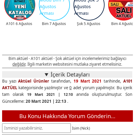
A101 6 Ağustos
Bim 7 Ağustos
Şok 5 Ağustos
Bim 4 Ağusto
Bim aktüel - A101 aktüel - Şok aktüel için incelemelerimiz bağlayıcı
değildir
. İlgili marketin websitesini mutlaka ziyaret etmelisiniz.
İçerik Detayları
Bu yazı
Aktüel Ürünler
tarafından,
19 Mart 2021
tarihinde,
A101
AKTÜEL
kategorisinde yazılmıştır ve
0
adet yorum yapılmıştır. Bu içerik
tam olarak
anında oluşturulmuştur. Son
19 Mart 2021 | 12:10
Güncelleme:
20 Mart 2021 | 22:13
.
Bu Konu Hakkında Yorum Gönderin...
İsim (Nick)