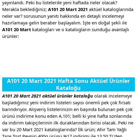
yayınlandı. Peki bu listelerde yeni haftada neler olacak?
Merakla beklediğiniz;
A101 20 Mart 2021
aktüel kataloglarında
neler var? sorusunun yanıtı hakkında en detaylı incelemeyi
hazırlamaya gelin beraber başlayalım. İşte en doğal şekli ile
A101 20 Mart
katalogları ve o katalogların sunduğu avantajlı
ürünler:
.
.
A101 20 Mart 2021 Hafta Sonu Aktüel Ürünler
Kataloğu
A101 20 Mart 2021 aktüel ürünler kataloğu
olarak incelemeye
başladığımız yeni indirim listeleri sayısı önemli pek çok fırsatı
barındırıyor. Alışveriş listelerinizin en başında bulunan pek çok
ürünü indirime konu eden A.101; belli ki yine hafta sonlarında
da indirim takipçilerinin ilk duraklarından birisi olacak. Peki ne
var bu 20 Mart 2021 kataloglarında? İlk ürün; Ahir Tam Yağlı
Taze Tost Peyniri 400g ürünü %17 indirimi ile 13,50 TL’den