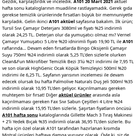
Gezdik, karşılaştırdık ve inceledik.
A101 20 Mart 2021
aktüel
hafta sonu kataloglarının muadiline rastlayamadık. Gerek gıda
gerekse temizlik ürünlerinde fırsatları büyük bir memnuniyetle
karşıladık. Gelin ikinci
A101 aktüel
sayfasına bakalım. İlk ürün;
Tursil Sıvı Çamaşır Deterjanı 3080ml ve fiyatı %25 indirimli
olarak 24,25 TL. Deterjan olur da yumuşatıcı olmaz mı? Vernel
Çamaşır Yumuşatıcı 5 Litre %20 idnirimli fiyatı 19,90 TL ile
A101
raflarında… Devam eden fırsatlarda Bingo Oksijenli Çamaşır
Suyu 750ml %24 indirimli olarak 5,25 TL’den sizlerle olurken
Clean&Fun Mikrofiber Temizlik Bezi 3’lü %21 indirimi ile 7,95 TL
ve son olarak HighGenic Ocak Köpük Temizleyici 500ml %20
indirimi ile 6,25 TL. Sayfanın yarısının incelemesi ile devam
edecek olursak bu hafta Palmolive Naturals Duş Jeli 500ml %35
indirimli olarak 10,95 TL’den geliyor. Kaçırılmaması gereken
muhteşem bir fırsat! Diğer
aktüel ürünler
arasında asla
kaçırılmaması gereken Fax Sıvı Sabun Çeşitleri 4 Litre %24
indirimli olarak 15,95 TL’den sizlerle. Şaşırtan fiyatların öncüsü
A101 hafta sonu
kataloglarında Gillette Mach 3 Tıraş Makinesi
+ 2’li Yedek Bıçak %35 indirimli olarak 36,95 TL’den sizlerle. Bu
hafta için özel olarak A101 tarafından hazırlanan kısımda
Mistral ürünleri haftaya damga vuruyor olacak. Öyle ki, siz de