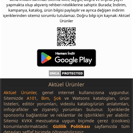
yapmakta olup alışveriş rehberi niteliklerine sahiptir. Burada; İndirim,
kampanya, katalog, ürün bilgisi paylaşılır ve ayrıca değişen indirim
içeriklerinden sitemiz sorumlu tutulamaz. Doğru bilgi için kaynak: Aktüel
Ürünler
Aktüel Ürünler
Aktüel Ürünler
, genel internet kullanıcısına uygundur.
Sitemizde
A101
,
Bim
,
Şok
ve Watsons katalogları, ürün
listeleri, editör yorumları, videolu katalog/ürün anlatımları,
infografikler ve ziyaretçi yorumları bulunur. İçeriklerde
sponsorlu bağlantılar ve reklamlar ile işbirlikleri yer alabilir.
Sitemiz KVKK mevzuatına uygun biçimde çerez (cookies)
konumlandırmaktadır.
Gizlilik Politikası
sayfamızda tüm
detayları şeffaf biçimde öğrenebilirsiniz.