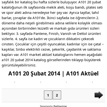
sayfalık bir katalog bu hafta sizlerle buluşuyor. A101 20 şubat
kataloğunun ilk sayfasında mekik aleti, koşu bandı, plates seti
ve spor aleti adına neredeyse her şey var. Ayrıca taytlar, tahıl
barlar, çoraplar da A101’de. İkinci sayfada ise öğrencilerin 2.
döneme daha neşeli girebilmesi adına velilere kolaylık olması
açısından birbirinden lezzetli ve markalı gıda ürünleri sizleri
bekliyor. 3. sayfada Pantene, Finish, Vanish ve Dettol ürünleri
sizlerle. 4. sayfa ise kadın ve çocukların dikkatini çekecek
cinsten. Çocuklar için çeşitli oyuncaklar, kadınlar için ise çatal –
kaşıklar, Sinbo elektrikli cezve, şekerlik, çaydanlık ve saklama
kapları var. A101 market aktüel kataloglarını hemen aşağıdaki
a101 20 şubat 2014 katalog görsellerinden tıklayıp büyüterek
görüntüleyebilirsiniz.
A101 20 Şubat 2014 | A101 Aktüel
1
2
Sponsorlu Bağlantılar