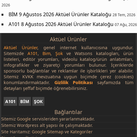
2026
BİM 9 Ağustos 2026 Aktüel Ürünler Kataloğu
28 Tem, 2026
A101 8 Ağustos 2026 Aktüel Ürünler Kataloğu
07 Ağu, 2026
Aktüel Ürünler
Aktüel Ürünler
, genel internet kullanıcısına uygundur.
Sitemizde
A101
,
Bim
,
Şok
ve Watsons katalogları, ürün
listeleri, editör yorumları, videolu katalog/ürün anlatımları,
infografikler ve ziyaretçi yorumları bulunur. İçeriklerde
sponsorlu bağlantılar ve reklamlar ile işbirlikleri yer alabilir.
Sitemiz KVKK mevzuatına uygun biçimde çerez (cookies)
konumlandırmaktadır.
Gizlilik Politikası
sayfamızda tüm
detayları şeffaf biçimde öğrenebilirsiniz.
A101
BİM
ŞOK
Bağlantılar
Sitemiz
Google
servisleriden yararlanmaktadır.
Sitemiz Wordpress alt yapısı ile çalışmaktadır.
Site Haritamız:
Google Sitemap
ve
Kategoriler