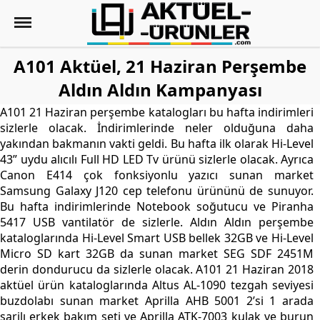
A101 Aktüel, 21 Haziran Perşembe
Aldın Aldın Kampanyası
A101 21 Haziran perşembe katalogları bu hafta indirimleri
sizlerle olacak. İndirimlerinde neler olduğuna daha
yakından bakmanın vakti geldi. Bu hafta ilk olarak Hi-Level
43” uydu alıcılı Full HD LED Tv ürünü sizlerle olacak. Ayrıca
Canon E414 çok fonksiyonlu yazıcı sunan market
Samsung Galaxy J120 cep telefonu ürününü de sunuyor.
Bu hafta indirimlerinde Notebook soğutucu ve Piranha
5417 USB vantilatör de sizlerle. Aldın Aldın perşembe
kataloglarında Hi-Level Smart USB bellek 32GB ve Hi-Level
Micro SD kart 32GB da sunan market SEG SDF 2451M
derin dondurucu da sizlerle olacak. A101 21 Haziran 2018
aktüel ürün kataloglarında Altus AL-1090 tezgah seviyesi
buzdolabı sunan market Aprilla AHB 5001 2’si 1 arada
şarjlı erkek bakım seti ve Aprilla ATK-7003 kulak ve burun