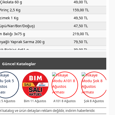
 Çikolata 60 g
49,00 TL
rinç 2,5 Kg
159,00 TL
cimek 1 Kg
49,50 TL
Küpü/Nar/Bor/Doğuş)
47,50 TL
 Balığı 3x75 g
219,00 TL
yağlı Yaprak Sarma 200 g
79,50 TL
ık Bisküvi 4x61 g
39,00 TL
ecek 1 L
48,00 TL
Güncel Kataloglar
 Çay 1 L
48,00 TL
Dolgulu Bisküvi 100 g
20,00 TL
aşar Peyniri 500 g
319,00 TL
ynir 200 g
149,00 TL
leri Peynir 200 g
159,00 TL
 5 Ağustos
Bim 11 Ağustos
A101 8 Ağustos
Şok 8 Ağustos
 Tost Peyniri 350 g
119,00 TL
katalog ve ürün detayları reklam değildir, indirim haberleridir.
 Tost Peyniri 500 g
169,00 TL