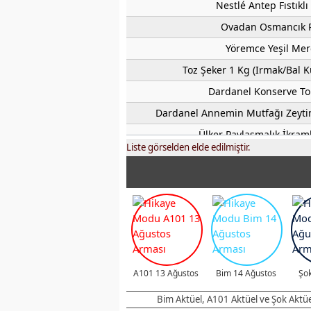
Nestlé Antep Fıstıklı
Ovadan Osmancık Pi
Yöremce Yeşil Mer
Toz Şeker 1 Kg (Irmak/Bal 
Dardanel Konserve Ton
Dardanel Annemin Mutfağı Zeytin
Ülker Paylaşmalık İkraml
Liste görselden elde edilmiştir.
Sprite Gazlı İç
Fuse Tea Soğuk
Ülker Biskrem Kakaolu Krema 
Muratbey Tam Yağlı Taze K
Muratbey Misto Pe
Muratbey Anadolu Lezzet
A101 13 Ağustos
Bim 14 Ağustos
Şok
Tarabya Tam Yağlı Dilimli
Bim Aktüel, A101 Aktüel ve Şok Aktüel 
Tarabya Tam Yağlı Dilimli