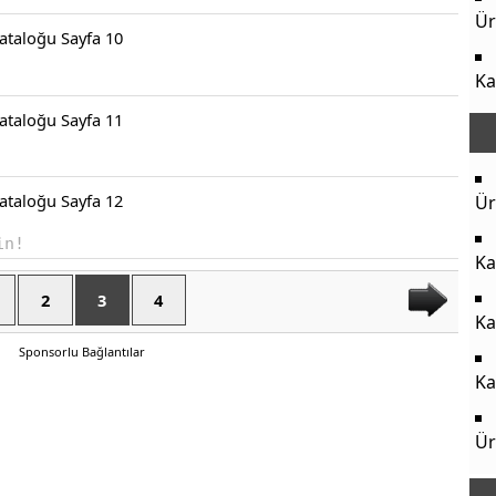
Ür
Ka
Ür
in!
Ka
2
3
4
Ka
Sponsorlu Bağlantılar
Ka
Ür