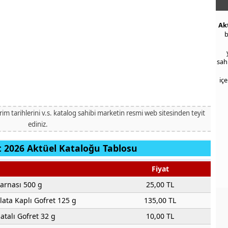
Ak
b
sah
iç
irim tarihlerini v.s. katalog sahibi marketin resmi web sitesinden teyit
ediniz.
 2026 Aktüel Kataloğu Tablosu
Fiyat
arnası 500 g
25,00 TL
olata Kaplı Gofret 125 g
135,00 TL
atalı Gofret 32 g
10,00 TL