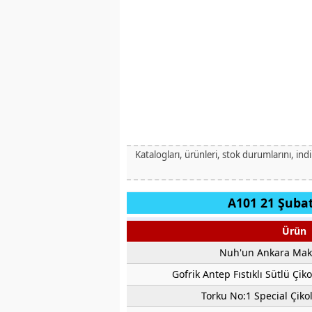
Katalogları, ürünleri, stok durumlarını, ind
A101 21 Şubat
Ürün
Nuh'un Ankara Mak
Gofrik Antep Fıstıklı Sütlü Çik
Torku No:1 Special Çikol