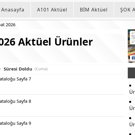
Anasayfa
A101 Aktüel
BİM Aktüel
ŞOK A
at 2026
026 Aktüel Ürünler
Süresi Doldu
(Cuma)
Ür
Ür
Ür