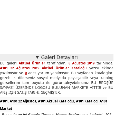
Galeri Detayları
Bu galeri
tarafından,
tarihinde,
Aktüel Ürünler
8 Ağustos 2019
yazısı ekinde
A101 22 Ağustos 2019 Aktüel Ürünler Kataloğu
yazılmıştır ve
adet yorum yapılmıştır. Bu sayfadan katalogları
0
gezebilir, dilerseniz sosyal medyada paylaşabilir veya katalog
görsellerini tam boyutu ile görüntüleyebilirsiniz BU BROŞÜR
SAYFASI ÜZERİNDE LOGOSU BULUNAN MARKETE AİTTİR ve BU
AFİŞ İÇİN SATIŞ TARİHİ GEÇMİŞTİR.
,
,
,
,
A101
A101 22 Ağustos
A101 Aktüel Kataloğu
A101 Katalog
A101
Market
Bu sayfa en iyi
Google Chrome
,
Mozilla Firefox
veya
Android - IOS