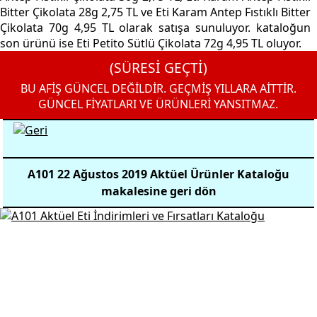
Bitter Çikolata 28g 2,75 TL ve Eti Karam Antep Fıstıklı Bitter
Çikolata 70g 4,95 TL olarak satışa sunuluyor. kataloğun
son ürünü ise Eti Petito Sütlü Çikolata 72g 4,95 TL oluyor.
(SÜRESİ GEÇTİ)
BU AFİŞ GÜNCEL DEĞİLDİR. GEÇMİŞ YILLARA AİTTİR.
GÜNCEL FİYATLARI VE ÜRÜNLERİ YANSITMAZ.
A101 22 Ağustos 2019 Aktüel Ürünler Kataloğu
makalesine geri dön