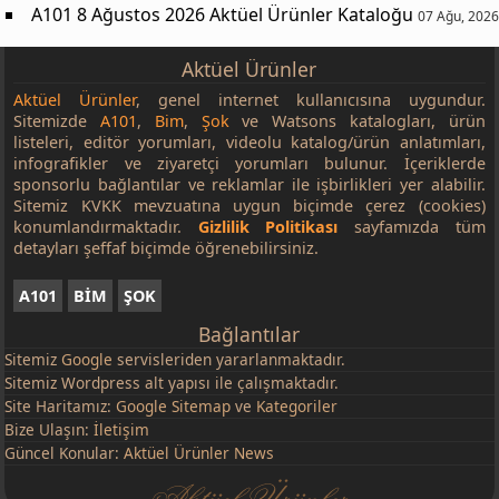
A101 8 Ağustos 2026 Aktüel Ürünler Kataloğu
07 Ağu, 2026
Aktüel Ürünler
Aktüel Ürünler
, genel internet kullanıcısına uygundur.
Sitemizde
A101
,
Bim
,
Şok
ve Watsons katalogları, ürün
listeleri, editör yorumları, videolu katalog/ürün anlatımları,
infografikler ve ziyaretçi yorumları bulunur. İçeriklerde
sponsorlu bağlantılar ve reklamlar ile işbirlikleri yer alabilir.
Sitemiz KVKK mevzuatına uygun biçimde çerez (cookies)
konumlandırmaktadır.
Gizlilik Politikası
sayfamızda tüm
detayları şeffaf biçimde öğrenebilirsiniz.
A101
BİM
ŞOK
Bağlantılar
Sitemiz
Google
servisleriden yararlanmaktadır.
Sitemiz Wordpress alt yapısı ile çalışmaktadır.
Site Haritamız:
Google Sitemap
ve
Kategoriler
Bize Ulaşın:
İletişim
Güncel Konular:
Aktüel Ürünler News