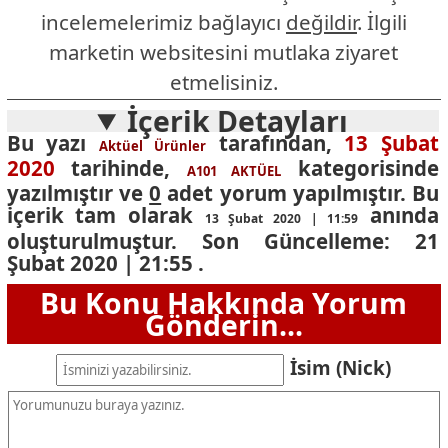
incelemelerimiz bağlayıcı
değildir
. İlgili
marketin websitesini mutlaka ziyaret
etmelisiniz.
İçerik Detayları
Bu yazı
tarafından,
13 Şubat
Aktüel Ürünler
2020
tarihinde,
kategorisinde
A101 AKTÜEL
yazılmıştır ve
0
adet yorum yapılmıştır. Bu
içerik tam olarak
anında
13 Şubat 2020 | 11:59
oluşturulmuştur. Son Güncelleme:
21
Şubat 2020 | 21:55
.
Bu Konu Hakkında Yorum
Gönderin...
İsim (Nick)