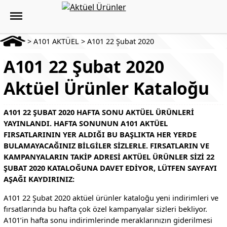
>
A101 AKTÜEL
>
A101 22 Şubat 2020
A101 22 Şubat 2020
Aktüel Ürünler Kataloğu
A101 22 ŞUBAT 2020 HAFTA SONU AKTÜEL ÜRÜNLERI
YAYINLANDI. HAFTA SONUNUN A101 AKTÜEL
FIRSATLARININ YER ALDIĞI BU BAŞLIKTA HER YERDE
BULAMAYACAĞINIZ BILGILER SIZLERLE. FIRSATLARIN VE
KAMPANYALARIN TAKIP ADRESI AKTÜEL ÜRÜNLER SIZI 22
ŞUBAT 2020 KATALOĞUNA DAVET EDIYOR, LÜTFEN SAYFAYI
AŞAĞI KAYDIRINIZ:
A101 22 Şubat 2020 aktüel ürünler kataloğu yeni indirimleri ve
fırsatlarında bu hafta çok özel kampanyalar sizleri bekliyor.
A101’in hafta sonu indirimlerinde meraklarınızın giderilmesi