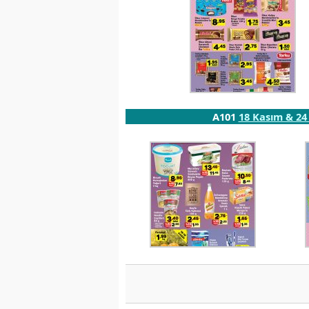
A101
18 Kasım & 24