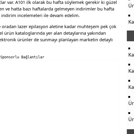
ar var. A101 ilk olarak bu hafta söylemek gerekir ki güzel
Ür
len ve hatta bazı haftalarda gelmeyen indirimler bu hafta
an indirim incelemeleri ile devam edelim.
Ka
ne oradan lazer epilasyon aletine kadar muhteşem pek çok
l ürün kataloglarında yer alan detaylarına yakından
lektronik ürünler de sunmayı planlayan marketin detaylı
Ka
Sponsorlu Bağlantılar
Ka
Ka
Ür
Ür