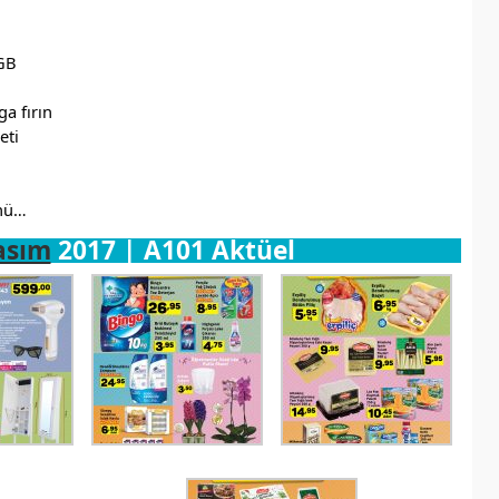
6GB
a fırın
eti
ünü…
asım
2017 | A101 Aktüel