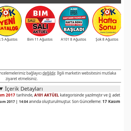
 5 Ağustos
Bim 11 Ağustos
A101 8 Ağustos
Şok 8 Ağustos
 incelemelerimiz bağlayıcı
değildir
. İlgili marketin websitesini mutlaka
ziyaret etmelisiniz.
İçerik Detayları
sım 2017
tarihinde,
A101 AKTÜEL
kategorisinde yazılmıştır ve
0
adet
anında oluşturulmuştur. Son Güncelleme:
17 Kasım
sım 2017 | 14:04