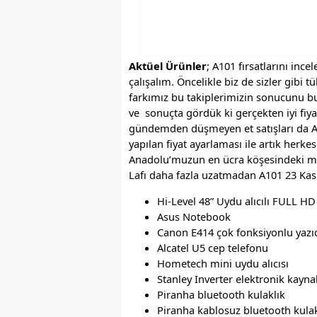
Aktüel Ürünler
; A101 fırsatlarını inc
çalışalım. Öncelikle biz de sizler gibi t
farkımız bu takiplerimizin sonucunu bu
ve sonuçta gördük ki gerçekten iyi fiy
gündemden düşmeyen et satışları da A10
yapılan fiyat ayarlaması ile artık herke
Anadolu’muzun en ücra köşesindeki mah
Lafı daha fazla uzatmadan A101 23 Kası
Hi-Level 48” Uydu alıcılı FULL H
Asus Notebook
Canon E414 çok fonksiyonlu yazıc
Alcatel U5 cep telefonu
Hometech mini uydu alıcısı
Stanley Inverter elektronik kayn
Piranha bluetooth kulaklık
Piranha kablosuz bluetooth kulak