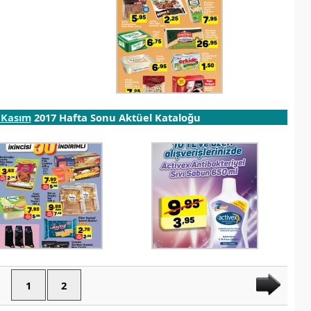
 Kasım
2017 Hafta Sonu Aktüel Kataloğu
1
2