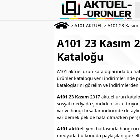
>
A101 AKTÜEL
>
A101 23 Kasım
A101 23 Kasım 2
Kataloğu
A101 aktüel ürün kataloglarında bu haf
ürünler kataloğu yeni indirimlerinde pe
kataloglarını görelim ve indirimlerden
A101 23 Kasım
2017 aktüel ürün katalo
sosyal medyada şimdiden söz ettiriyor.
var ve hangi fırsatlar indirimde detayl
var demek pek de hata olmazken perşe
A101 aktüel
, yeni haftasında hangi ür
medyada bu konuda paylaşılan görsell