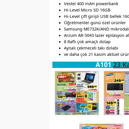
Vestel 400 mAH powerbank
Hi-Level Micro SD 16GB
Hi-Level çift girişli USB bellek 1
Öğretmenler günü özel ürünler
Samsung ME732K/AND mikrodalg
Arzum AR-5043 lazer epilasyon al
8 Raflı çok amaçlı dolap
Aynalı çekmeceli takı dolabı
ve daha çok 21 kasım aktüel ür
A101
23 K