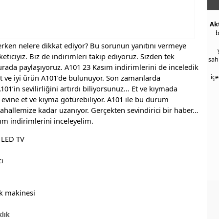
Ak
b
elerken nelere dikkat ediyor? Bu sorunun yanıtını vermeye
üketiciyiz. Biz de indirimleri takip ediyoruz. Sizden tek
sah
rada paylaşıyoruz. A101 23 Kasım indirimlerini de inceledik
iç
at ve iyi ürün A101’de bulunuyor. Son zamanlarda
1’in sevilirliğini artırdı biliyorsunuz… Et ve kıymada
s evine et ve kıyma götürebiliyor. A101 ile bu durum
allemize kadar uzanıyor. Gerçekten sevindirici bir haber…
m indirimlerini inceleyelim.
D LED TV
ı
ak makinesi
lık