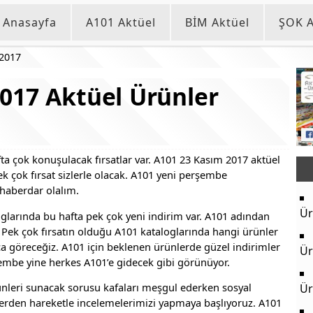
Anasayfa
A101 Aktüel
BİM Aktüel
ŞOK A
 2017
017 Aktüel Ürünler
ta çok konuşulacak fırsatlar var. A101 23 Kasım 2017 aktüel
k çok fırsat sizlerle olacak. A101 yeni perşembe
 haberdar olalım.
Ür
glarında bu hafta pek çok yeni indirim var. A101 adından
 Pek çok fırsatın olduğu A101 kataloglarında hangi ürünler
ıca göreceğiz. A101 için beklenen ürünlerde güzel indirimler
Ür
mbe yine herkes A101’e gidecek gibi görünüyor.
ünleri sunacak sorusu kafaları meşgul ederken sosyal
Ür
erden hareketle incelemelerimizi yapmaya başlıyoruz. A101