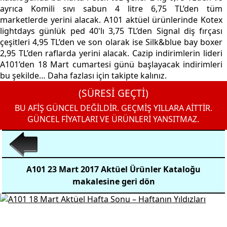
ayrıca Komili sıvı sabun 4 litre 6,75 TL’den tüm
marketlerde yerini alacak. A101 aktüel ürünlerinde Kotex
lightdays günlük ped 40'lı 3,75 TL’den Signal diş fırçası
çeşitleri 4,95 TL’den ve son olarak ise Silk&blue bay boxer
2,95 TL’den raflarda yerini alacak. Cazip indirimlerin lideri
A101’den 18 Mart cumartesi günü başlayacak indirimleri
bu şekilde… Daha fazlası için takipte kalınız.
(SÜRESİ GEÇTİ)
BU AFİŞ GÜNCEL DEĞİLDİR. GEÇMİŞ YILLARA AİTTİR.
GÜNCEL FİYATLARI VE ÜRÜNLERİ YANSITMAZ.
A101 23 Mart 2017 Aktüel Ürünler Kataloğu
makalesine geri dön