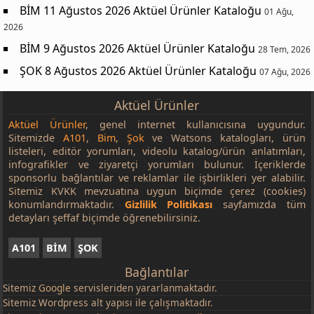
BİM 11 Ağustos 2026 Aktüel Ürünler Kataloğu
01 Ağu,
2026
BİM 9 Ağustos 2026 Aktüel Ürünler Kataloğu
28 Tem, 2026
ŞOK 8 Ağustos 2026 Aktüel Ürünler Kataloğu
07 Ağu, 2026
Aktüel Ürünler
Aktüel Ürünler
, genel internet kullanıcısına uygundur.
Sitemizde
A101
,
Bim
,
Şok
ve Watsons katalogları, ürün
listeleri, editör yorumları, videolu katalog/ürün anlatımları,
infografikler ve ziyaretçi yorumları bulunur. İçeriklerde
sponsorlu bağlantılar ve reklamlar ile işbirlikleri yer alabilir.
Sitemiz KVKK mevzuatına uygun biçimde çerez (cookies)
konumlandırmaktadır.
Gizlilik Politikası
sayfamızda tüm
detayları şeffaf biçimde öğrenebilirsiniz.
A101
BİM
ŞOK
Bağlantılar
Sitemiz
Google
servisleriden yararlanmaktadır.
Sitemiz Wordpress alt yapısı ile çalışmaktadır.