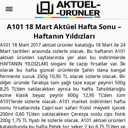
A101 18 Mart Aktüel Hafta Sonu –
Haftanın Yıldızları
A101 18 Mart 2017 aktüel ürünler kataloğu 18 Mart ile 24
Mart tarihleri arasında sizlerle olacak. Bu haftanın A101
aktüel ürünleri sayfalarında yer alan bu indirimlerde
HAFTANIN YILDIZLARI sloganı ile cazip fırsatlar var. İlk
olarak bu hafta güncel ürünlerde Şahin dana kangal
fermente sucuk 250g 10,95 TL olarak sizlerle olacak. Bir
diğer üründe Tarabya tam yağlı taze kaşar peyniri 500g
8,25 TL’den satılacakken ayrıca bu hafta Tahsildaroğlu
ezine klasik beyaz peynir 600g 12,95 TL’den tüm
A101’lerde sizlerle olacak. A101 market indirimleri hafta
sonu fırsatlarında Capri-sun safari fruist meyveli içecek
200ml 0,60 TL’den satılacakken Çerezya soslu cips fıstık
200g 1,75 TL fiyatı ile sizlerle olacak. A101 aktüel ürünleri
kataloğunda bu hafta Petek toz şeker 2 kg 6,75 TL’den ve