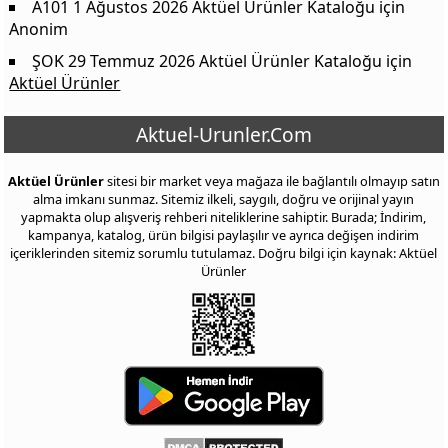
Kanz Erkek Çapraz Terlik
229 TL
A101 1 Ağustos 2026 Aktüel Ürünler Kataloğu
için
Anonim
Kanz Kadın Poli Çift Tokalı Terlik
279 TL
ŞOK 29 Temmuz 2026 Aktüel Ürünler Kataloğu
için
Kanz Kadın Poli Tek Bantlı Gold Terlik
229 TL
Aktüel Ürünler
Kanz Kadın Eva Terlik
199 TL
Kanz Kadın Çift Bantlı Terlik
229 TL
Aktuel-Urunler.Com
Goofy Çocuk Aksesuarlı Kapalı Sandalet
129 TL
Aktüel Ürünler
sitesi bir market veya mağaza ile bağlantılı olmayıp satın
Petra Kadın Kalın Taban Sandalet
189 TL
alma imkanı sunmaz. Sitemiz ilkeli, saygılı, doğru ve orijinal yayın
yapmakta olup alışveriş rehberi niteliklerine sahiptir. Burada; İndirim,
Shiny Çocuk Işıklı Kapalı Sandalet
199 TL
kampanya, katalog, ürün bilgisi paylaşılır ve ayrıca değişen indirim
Kadın Bikini Külot 3'lü
119 TL
içeriklerinden sitemiz sorumlu tutulamaz. Doğru bilgi için kaynak: Aktüel
Ürünler
Gecelik Elbise
299 TL
Erkek Atlet
119 TL
Erkek Boxer
99,50 TL
Pamuklu Erkek Çorap 3'lü
79,50 TL
Bambum Porselen 10 Parça Kahvaltı Takımı
699 TL
Desenli Opal Tabak Çeşitleri
59,50 TL