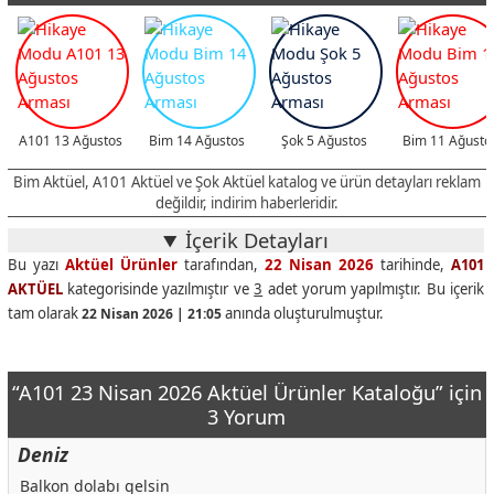
Triathlon Top Şişirme Pompası
99,50 TL
Onvo 55OVIN6000 55" İç Mekan 400 Nits Led Ekran Indoor
45999 TL
Philips 65PUS7000/62 65" 4K UHD LED Dolby Atmos Smart TV
38999 TL
Philips 55PUS7000/62 55" 4K UHD LED Dolby Atmos Smart TV
28999 TL
A101 13 Ağustos
Bim 14 Ağustos
Şok 5 Ağustos
Bim 11 Ağusto
Samsung QE50Q7FAAUXTK 50" QLED TV
28999 TL
Bim Aktüel, A101 Aktüel ve Şok Aktüel katalog ve ürün detayları reklam
Mipo M26 Cep Telefonu
5999 TL
değildir, indirim haberleridir.
JBL Tune 527BT Kablosuz Kulaküstü Kulaklık
1899 TL
İçerik Detayları
Bu yazı
Aktüel Ürünler
tarafından,
22 Nisan 2026
tarihinde,
A101
Piranha 2222 Bluetooth Kablosuz Çocuk Kulaklık
499 TL
AKTÜEL
kategorisinde yazılmıştır ve
3
adet yorum yapılmıştır. Bu içerik
Piranha 9965 BT Kulaklık
449 TL
tam olarak
anında oluşturulmuştur.
22 Nisan 2026 | 21:05
Xiaomi Extender Pro Wi-Fi Güçlendirici
799 TL
Inflame Filament LED Ampul 6 W
99,50 TL
“A101 23 Nisan 2026 Aktüel Ürünler Kataloğu” için
Kiwi KWC 7130 Cam Temizleme Robotu
4599 TL
3 Yorum
Pierre Cardin Çelik Kettle
699 TL
Deniz
Kiwi KSW 3072 Dikiş Makinesi
2799 TL
Balkon dolabı gelsin