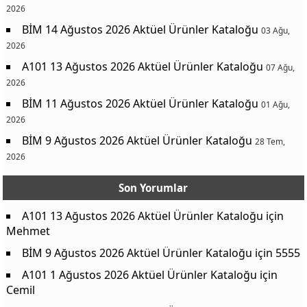
2026
Range Oyuncu Koltuğu
3999 TL
BİM 14 Ağustos 2026 Aktüel Ürünler Kataloğu
03 Ağu,
Büyük Çocuk Koltuğu
279 TL
2026
Sosluklu Beslenme Kabı
99,50 TL
A101 13 Ağustos 2026 Aktüel Ürünler Kataloğu
07 Ağu,
Lisanslı Mısır Kovası
39,50 TL
2026
Sarkap Home Kilitli Metal Kutu
219 TL
BİM 11 Ağustos 2026 Aktüel Ürünler Kataloğu
01 Ağu,
Sisal Yolluk 120x180 cm
1399 TL
2026
Sisal Halı 120x180 cm
1199 TL
BİM 9 Ağustos 2026 Aktüel Ürünler Kataloğu
28 Tem,
2026
Sisal Yolluk 80x150 cm
699 TL
Pamuklu Desenli Halı 120x180 cm
899 TL
Son Yorumlar
Pamuklu Desenli Halı 80x150 cm
549 TL
A101 13 Ağustos 2026 Aktüel Ürünler Kataloğu
için
Pamuklu Pike Kurulama Bezi 2'li
89,50 TL
Mehmet
Çocuk Süngerli Kaymaz Taban Dijital Halı
349 TL
BİM 9 Ağustos 2026 Aktüel Ürünler Kataloğu
için
5555
Çocuk Punch Kırlent Kılıfı
169 TL
A101 1 Ağustos 2026 Aktüel Ürünler Kataloğu
için
Kanz Erkek Poli Çift Tokalı Terlik
279 TL
Cemil