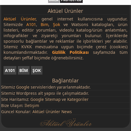
English Home Porselen Fincan Takımı 2'li
239 TL
Aktüel Ürünler
LAV Tokyo Saklama Kabı 600 cc
74,50 TL
Aktüel Ürünler
, genel internet kullanıcısına uygundur.
LAV Tokyo Saklama Kabı 880 cc
99,50 TL
Sitemizde
A101
,
Bim
,
Şok
ve Watsons katalogları, ürün
listeleri, editör yorumları, videolu katalog/ürün anlatımları,
LAV Tokyo Saklama Kabı 1500 cc
129 TL
infografikler ve ziyaretçi yorumları bulunur. İçeriklerde
sponsorlu bağlantılar ve reklamlar ile işbirlikleri yer alabilir.
LAV Tokyo Saklama Kabı 2600 cc
189 TL
Sitemiz KVKK mevzuatına uygun biçimde çerez (cookies)
Paşabahçe Generation Kase 3000 cc
109 TL
konumlandırmaktadır.
Gizlilik Politikası
sayfamızda tüm
detayları şeffaf biçimde öğrenebilirsiniz.
Rakle Su Bardağı Gravürlü 2'li 320 cc
159 TL
Keramika Seramik Kupa 345 ml
89,50 TL
A101
BİM
ŞOK
Porselen Çay Tabağı 6'lı
299 TL
Bağlantılar
Sitemiz
Google
servisleriden yararlanmaktadır.
Vipahmet Ayaklı Kek Fanusu
299 TL
Sitemiz Wordpress alt yapısı ile çalışmaktadır.
Silikon Tepsi Tutacağı / Silikon Nihale
32,50 TL
Site Haritamız:
Google Sitemap
ve
Kategoriler
Silikon Servis Gereçleri
32,50 TL
Bize Ulaşın:
İletişim
Güncel Konular:
Aktüel Ürünler News
Organizer Sepet 27x18x9 cm
79,50 TL
Vipahmet Folyo ve Streç Film Kesici
59,50 TL