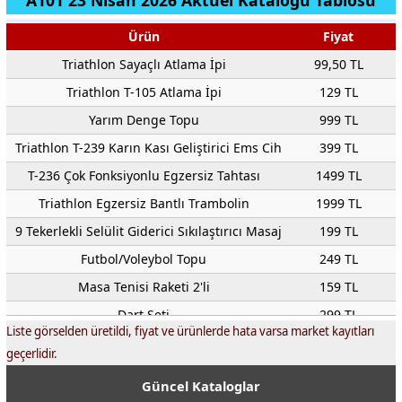
A101 23 Nisan 2026 Aktüel Kataloğu Tablosu
Ürün
Fiyat
Triathlon Sayaçlı Atlama İpi
99,50 TL
Triathlon T-105 Atlama İpi
129 TL
Yarım Denge Topu
999 TL
Triathlon T-239 Karın Kası Geliştirici Ems Cihazı
399 TL
T-236 Çok Fonksiyonlu Egzersiz Tahtası
1499 TL
Triathlon Egzersiz Bantlı Trambolin
1999 TL
9 Tekerlekli Selülit Giderici Sıkılaştırıcı Masaj Rulosu
199 TL
Futbol/Voleybol Topu
249 TL
Masa Tenisi Raketi 2'li
159 TL
Dart Seti
299 TL
Liste görselden üretildi, fiyat ve ürünlerde hata varsa market kayıtları
Triathlon Parmak ve Bilek Egzersiz Aleti
149 TL
geçerlidir.
Triathlon Spor Eldiveni S/M/L/XL
199 TL
Güncel Kataloglar
Triathlon T-194 Egzersiz Direnç Yayı
249 TL