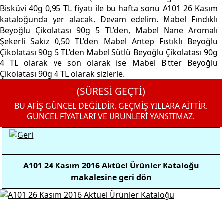
Bisküvi 40g 0,95 TL fiyatı ile bu hafta sonu A101 26 Kasım
kataloğunda yer alacak. Devam edelim. Mabel Fındıklı
Beyoğlu Çikolatası 90g 5 TL’den, Mabel Nane Aromalı
Şekerli Sakız 0,50 TL’den Mabel Antep Fıstıklı Beyoğlu
Çikolatası 90g 5 TL’den Mabel Sütlü Beyoğlu Çikolatası 90g
4 TL olarak ve son olarak ise Mabel Bitter Beyoğlu
Çikolatası 90g 4 TL olarak sizlerle.
(SÜRESİ GEÇTİ)
BU AFİŞ GÜNCEL DEĞİLDİR. GEÇMİŞ YILLARA AİTTİR.
GÜNCEL FİYATLARI VE ÜRÜNLERİ YANSITMAZ.
A101 24 Kasım 2016 Aktüel Ürünler Kataloğu
makalesine geri dön