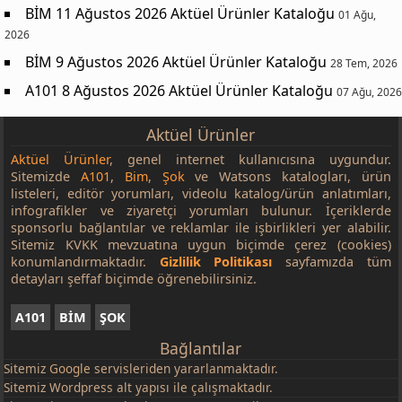
BİM 11 Ağustos 2026 Aktüel Ürünler Kataloğu
01 Ağu,
2026
BİM 9 Ağustos 2026 Aktüel Ürünler Kataloğu
28 Tem, 2026
A101 8 Ağustos 2026 Aktüel Ürünler Kataloğu
07 Ağu, 2026
Aktüel Ürünler
Aktüel Ürünler
, genel internet kullanıcısına uygundur.
Sitemizde
A101
,
Bim
,
Şok
ve Watsons katalogları, ürün
listeleri, editör yorumları, videolu katalog/ürün anlatımları,
infografikler ve ziyaretçi yorumları bulunur. İçeriklerde
sponsorlu bağlantılar ve reklamlar ile işbirlikleri yer alabilir.
Sitemiz KVKK mevzuatına uygun biçimde çerez (cookies)
konumlandırmaktadır.
Gizlilik Politikası
sayfamızda tüm
detayları şeffaf biçimde öğrenebilirsiniz.
A101
BİM
ŞOK
Bağlantılar
Sitemiz
Google
servisleriden yararlanmaktadır.
Sitemiz Wordpress alt yapısı ile çalışmaktadır.