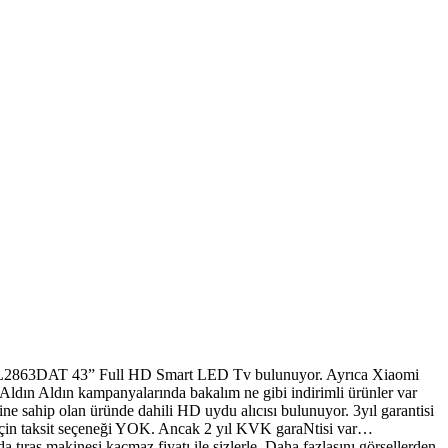
iba 43L2863DAT 43” Full HD Smart LED Tv bulunuyor. Ayrıca Xiaomi
Aldın Aldın kampanyalarında bakalım ne gibi indirimli ürünler var
sahip olan üründe dahili HD uydu alıcısı bulunuyor. 3yıl garantisi
 için taksit seçeneği YOK. Ancak 2 yıl KVK garaNtisi var…
tıraş makinesi kaçmaz fiyatı ile sizlerle. Daha fazlasını görsellerden