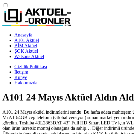
Anasayfa
A101 Aktüel
BİM Aktüel
ŞOK Aktüel
Watsons Aktüel
Gizlilik Politikası
İletişim
Künye
Hakkımızda
A101 24 Mayıs Aktüel Aldın Ald
A101 24 Mayıs aktüel indirimlerini sundu. Bu hafta adeta muhteşem 
Mi A1 64GB cep telefonu (Global versiyon) sunan market yeni indiriml
görelim. Toshiba 43L2863DAT 43” Full HD Smart LED Tv için WLAN bui
olan ürün ücretsiz montaj olanağına da sahip… Diğer indirimli ürün
Ülkemizin önemli servis noktalarından biri olan KVK bu ürün için serv