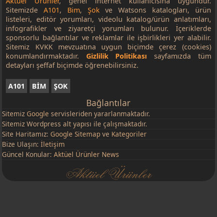
Aktüel Ürünler
, genel internet kullanıcısına uygundur.
Sitemizde
A101
,
Bim
,
Şok
ve Watsons katalogları, ürün
listeleri, editör yorumları, videolu katalog/ürün anlatımları,
infografikler ve ziyaretçi yorumları bulunur. İçeriklerde
sponsorlu bağlantılar ve reklamlar ile işbirlikleri yer alabilir.
Sitemiz KVKK mevzuatına uygun biçimde çerez (cookies)
konumlandırmaktadır.
Gizlilik Politikası
sayfamızda tüm
detayları şeffaf biçimde öğrenebilirsiniz.
A101
BİM
ŞOK
Bağlantılar
Sitemiz
Google
servisleriden yararlanmaktadır.
Sitemiz Wordpress alt yapısı ile çalışmaktadır.
Site Haritamız:
Google Sitemap
ve
Kategoriler
Bize Ulaşın:
İletişim
Güncel Konular:
Aktüel Ürünler News