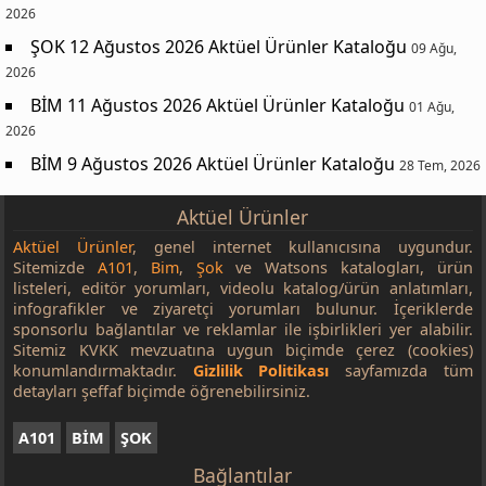
2026
ŞOK 12 Ağustos 2026 Aktüel Ürünler Kataloğu
09 Ağu,
2026
BİM 11 Ağustos 2026 Aktüel Ürünler Kataloğu
01 Ağu,
2026
BİM 9 Ağustos 2026 Aktüel Ürünler Kataloğu
28 Tem, 2026
Aktüel Ürünler
Aktüel Ürünler
, genel internet kullanıcısına uygundur.
Sitemizde
A101
,
Bim
,
Şok
ve Watsons katalogları, ürün
listeleri, editör yorumları, videolu katalog/ürün anlatımları,
infografikler ve ziyaretçi yorumları bulunur. İçeriklerde
sponsorlu bağlantılar ve reklamlar ile işbirlikleri yer alabilir.
Sitemiz KVKK mevzuatına uygun biçimde çerez (cookies)
konumlandırmaktadır.
Gizlilik Politikası
sayfamızda tüm
detayları şeffaf biçimde öğrenebilirsiniz.
A101
BİM
ŞOK
Bağlantılar