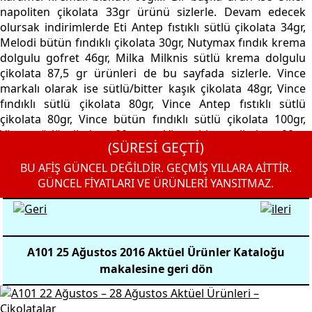
napoliten çikolata 33gr ürünü sizlerle. Devam edecek
olursak indirimlerde Eti Antep fıstıklı sütlü çikolata 34gr,
Melodi bütün fındıklı çikolata 30gr, Nutymax fındık krema
dolgulu gofret 46gr, Milka Milknis sütlü krema dolgulu
çikolata 87,5 gr ürünleri de bu sayfada sizlerle. Vince
markalı olarak ise sütlü/bitter kaşık çikolata 48gr, Vince
fındıklı sütlü çikolata 80gr, Vince Antep fıstıklı sütlü
çikolata 80gr, Vince bütün fındıklı sütlü çikolata 100gr,
Vince sütlü çikolata 80gr ve Vince bitter çikolata 80gr
(SÜRESİ GEÇTİ)
ürünleri sizlerle. Ek olarak ise Milka Cows sütlü ve beyaz
çikolata 100gr ile Milka çilekli yoğurtlu çikolata 100gr
BU AFİŞ GÜNCEL DEĞİLDİR. GEÇMİŞ YILLARA AİTTİR.
ürünleri de sizlerle.
GÜNCEL FİYATLARI VE ÜRÜNLERİ YANSITMAZ.
A101 25 Ağustos 2016 Aktüel Ürünler Kataloğu
makalesine geri dön