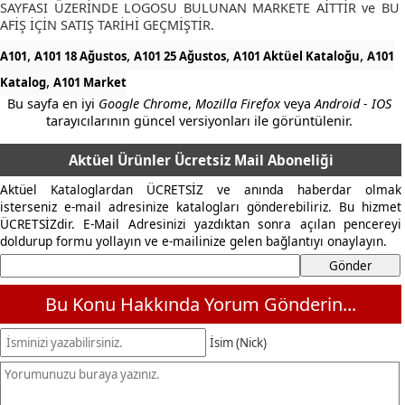
SAYFASI ÜZERİNDE LOGOSU BULUNAN MARKETE AİTTİR ve BU
AFİŞ İÇİN SATIŞ TARİHİ GEÇMİŞTİR.
,
,
,
,
A101
A101 18 Ağustos
A101 25 Ağustos
A101 Aktüel Kataloğu
A101
,
Katalog
A101 Market
Bu sayfa en iyi
Google Chrome
,
Mozilla Firefox
veya
Android - IOS
tarayıcılarının güncel versiyonları ile görüntülenir.
Aktüel Ürünler Ücretsiz Mail Aboneliği
Aktüel Kataloglardan ÜCRETSİZ ve anında haberdar olmak
isterseniz e-mail adresinize katalogları gönderebiliriz. Bu hizmet
ÜCRETSİZdir. E-Mail Adresinizi yazdıktan sonra açılan pencereyi
doldurup formu yollayın ve e-mailinize gelen bağlantıyı onaylayın.
Bu Konu Hakkında Yorum Gönderin...
İsim (Nick)