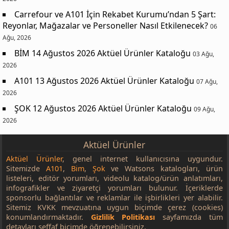
Carrefour ve A101 İçin Rekabet Kurumu’ndan 5 Şart:
Reyonlar, Mağazalar ve Personeller Nasıl Etkilenecek?
06
Ağu, 2026
BİM 14 Ağustos 2026 Aktüel Ürünler Kataloğu
03 Ağu,
2026
A101 13 Ağustos 2026 Aktüel Ürünler Kataloğu
07 Ağu,
2026
ŞOK 12 Ağustos 2026 Aktüel Ürünler Kataloğu
09 Ağu,
2026
Aktüel Ürünler
Aktüel Ürünler
, genel internet kullanıcısına uygundur.
Sitemizde
A101
,
Bim
,
Şok
ve Watsons katalogları, ürün
listeleri, editör yorumları, videolu katalog/ürün anlatımları,
infografikler ve ziyaretçi yorumları bulunur. İçeriklerde
sponsorlu bağlantılar ve reklamlar ile işbirlikleri yer alabilir.
Sitemiz KVKK mevzuatına uygun biçimde çerez (cookies)
konumlandırmaktadır.
Gizlilik Politikası
sayfamızda tüm
detayları şeffaf biçimde öğrenebilirsiniz.