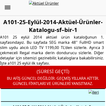
A101-25-Eylül-2014-Aktüel-Ürünler-
Katalogu-sf–bir-1
A101 25 eylül 2014 aktüel ürün kataloğunun 1.
sayfasındayız. Bu sayfada SEG marka 48'' FullHD smart
slim uydu alıcılı LED TV 1199,00 TL'den sizlerle. Ayrıca 3
çekmeceli Regal marka derin dondurucu sizlerle. Diğer
detaylar için sitemizi gezinebilir, kataloglara bakabilirsiniz.
İşte a101 25 eylül ilk sayfası.
(SÜRESİ GEÇTİ)
BU AFİŞ GÜNCEL DEĞİLDİR. GEÇMİŞ YILLARA AİTTİR.
GÜNCEL FİYATLARI VE ÜRÜNLERİ YANSITMAZ.