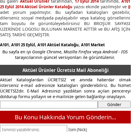
Bu galeri
tarafından,
tarihinde,
Aktüel Ürünler
17 Eylül 2014
A101
yazısı ekinde yazılmıştır ve
25 Eylül 2014 Aktüel Ürünler Kataloğu
0
adet yorum yapılmıştır. Bu sayfadan katalogları gezebilir,
dilerseniz sosyal medyada paylaşabilir veya katalog görsellerini
tam boyutu ile görüntüleyebilirsiniz BU BROŞÜR SAYFASI
ÜZERİNDE LOGOSU BULUNAN MARKETE AİTTİR ve BU AFİŞ İÇİN
SATIŞ TARİHİ GEÇMİŞTİR.
,
,
,
A101
A101 25 Eylül
A101 Aktüel Kataloğu
A101 Market
Bu sayfa en iyi
Google Chrome
,
Mozilla Firefox
veya
Android - IOS
tarayıcılarının güncel versiyonları ile görüntülenir.
Aktüel Ürünler Ücretsiz Mail Aboneliği
Aktüel Kataloglardan ÜCRETSİZ ve anında haberdar olmak
isterseniz e-mail adresinize katalogları gönderebiliriz. Bu hizmet
ÜCRETSİZdir. E-Mail Adresinizi yazdıktan sonra açılan pencereyi
doldurup formu yollayın ve e-mailinize gelen bağlantıyı onaylayın.
Bu Konu Hakkında Yorum Gönderin...
İsim (Nick)