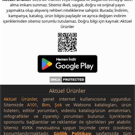
alma imkanı sunmaz. Sitemiz ilkeli, saygılı, doğru ve orijinal yayın
yapmakta olup alışveriş rehberi niteliklerine sahiptir. Burada; İndirim,
kampanya, katalog, ürün bilgisi paylaşılır ve ayrıca değişen indirim
içeriklerinden sitemiz sorumlu tutulamaz. Doğru bilgi için kaynak: Aktüel
Ürünler
Aktüel Ürünler
Aktüel Ürünler
, genel internet kullanıcısına uygundur.
Sitemizde
A101
,
Bim
,
Şok
ve Watsons katalogları, ürün
listeleri, editör yorumları, videolu katalog/ürün anlatımları,
infografikler ve ziyaretçi yorumları bulunur. İçeriklerde
sponsorlu bağlantılar ve reklamlar ile işbirlikleri yer alabilir.
Sitemiz KVKK mevzuatına uygun biçimde çerez (cookies)
konumlandırmaktadır.
Gizlilik Politikası
sayfamızda tüm