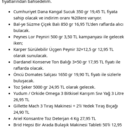
fiyatlarından bahsedelim.
Cumhuriyet Dana Kangal Sucuk 350 gr 19,45 TL fiyata
sahip olacak ve indirim oranı %20lere varıyor.
Bal-ye Süzme Çiçek Balı 850 gr 16,95 TL’den raflarda alıcı
bulacak.
Peynes Lor Peyniri 500 gr 3,50 TL kampanyası ile gelecek
iken;
Karper Sürülebilir Üçgen Peynir 32×12,5 gr 12,95 TL
olarak sunulacak.
Dardanel Konserve Ton Balığı 3×50 gr 17,95 TL fiyatı ile
raflarda olacak.
Öncü Domates Salçası 1650 gr 19,90 TL fiyatı ile sizlerle
buluşacak.
Toz Şeker 5000 gr 24,95 TL olarak gelecek.
Yudum / Orkide Omega 3 Bitkisel Karışım Sıvı Yağ 3 Litre
26,95 TL
Gillette Mach 3 Tıraş Makinesi + 2’li Yedek Tıraş Bıçağı
24,90 TL
Ariel Konsantre Toz Deterjan 4 Kg 27,95 TL
Brid Hepsi Bir Arada Bulaşık Makinesi Tableti 50’li 12,95