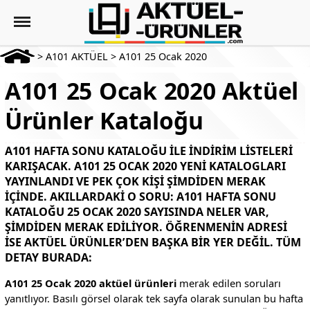
>
A101 AKTÜEL
>
A101 25 Ocak 2020
A101 25 Ocak 2020 Aktüel
Ürünler Kataloğu
A101 HAFTA SONU
KATALOĞU ILE INDIRIM LISTELERI
KARIŞACAK.
A101 25 OCAK 2020
YENI KATALOGLARI
YAYINLANDI VE PEK ÇOK KIŞI ŞIMDIDEN MERAK
IÇINDE. AKILLARDAKI O SORU: A101 HAFTA SONU
KATALOĞU 25 OCAK 2020 SAYISINDA NELER VAR,
ŞIMDIDEN MERAK EDILIYOR. ÖĞRENMENIN ADRESI
ISE AKTÜEL ÜRÜNLER’DEN BAŞKA BIR YER DEĞIL. TÜM
DETAY BURADA:
A101 25 Ocak 2020 aktüel ürünleri
merak edilen soruları
yanıtlıyor. Basılı görsel olarak tek sayfa olarak sunulan bu hafta