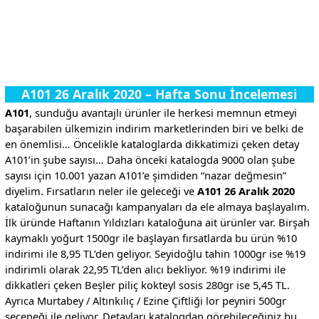
.
.
A101 26 Aralık 2020 – Hafta Sonu İncelemesi
A101
, sunduğu avantajlı ürünler ile herkesi memnun etmeyi
başarabilen ülkemizin indirim marketlerinden biri ve belki de
en önemlisi… Öncelikle kataloglarda dikkatimizi çeken detay
A101’in şube sayısı… Daha önceki katalogda 9000 olan şube
sayısı için 10.001 yazan A101’e şimdiden “nazar değmesin”
diyelim. Fırsatların neler ile geleceği ve
A101 26 Aralık 2020
kataloğunun sunacağı kampanyaları da ele almaya başlayalım.
İlk üründe Haftanın Yıldızları kataloğuna ait ürünler var. Birşah
kaymaklı yoğurt 1500gr ile başlayan fırsatlarda bu ürün %10
indirimi ile 8,95 TL’den geliyor. Seyidoğlu tahin 1000gr ise %19
indirimli olarak 22,95 TL’den alıcı bekliyor. %19 indirimi ile
dikkatleri çeken Beşler piliç kokteyl sosis 280gr ise 5,45 TL.
Ayrıca Murtabey / Altınkılıç / Ezine Çiftliği lor peyniri 500gr
seçeneği ile geliyor. Detayları katalogdan görebileceğiniz bu