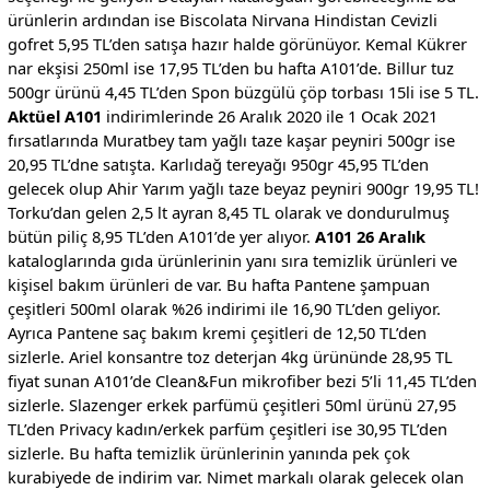
ürünlerin ardından ise Biscolata Nirvana Hindistan Cevizli
gofret 5,95 TL’den satışa hazır halde görünüyor. Kemal Kükrer
nar ekşisi 250ml ise 17,95 TL’den bu hafta A101’de. Billur tuz
500gr ürünü 4,45 TL’den Spon büzgülü çöp torbası 15li ise 5 TL.
Aktüel A101
indirimlerinde 26 Aralık 2020 ile 1 Ocak 2021
fırsatlarında Muratbey tam yağlı taze kaşar peyniri 500gr ise
20,95 TL’dne satışta. Karlıdağ tereyağı 950gr 45,95 TL’den
gelecek olup Ahir Yarım yağlı taze beyaz peyniri 900gr 19,95 TL!
Torku’dan gelen 2,5 lt ayran 8,45 TL olarak ve dondurulmuş
bütün piliç 8,95 TL’den A101’de yer alıyor.
A101 26 Aralık
kataloglarında gıda ürünlerinin yanı sıra temizlik ürünleri ve
kişisel bakım ürünleri de var. Bu hafta Pantene şampuan
çeşitleri 500ml olarak %26 indirimi ile 16,90 TL’den geliyor.
Ayrıca Pantene saç bakım kremi çeşitleri de 12,50 TL’den
sizlerle. Ariel konsantre toz deterjan 4kg ürününde 28,95 TL
fiyat sunan A101’de Clean&Fun mikrofiber bezi 5’li 11,45 TL’den
sizlerle. Slazenger erkek parfümü çeşitleri 50ml ürünü 27,95
TL’den Privacy kadın/erkek parfüm çeşitleri ise 30,95 TL’den
sizlerle. Bu hafta temizlik ürünlerinin yanında pek çok
kurabiyede de indirim var. Nimet markalı olarak gelecek olan