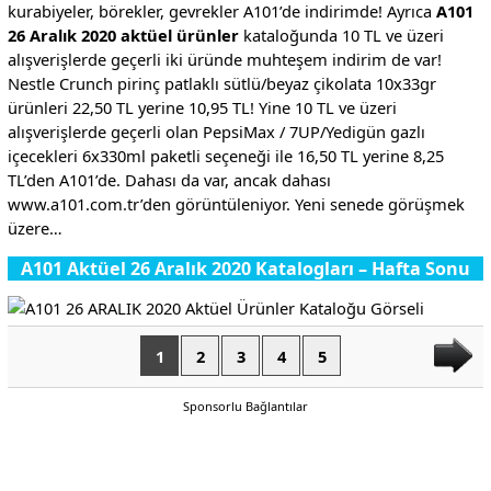
kurabiyeler, börekler, gevrekler A101’de indirimde! Ayrıca
A101
26 Aralık 2020 aktüel ürünler
kataloğunda 10 TL ve üzeri
alışverişlerde geçerli iki üründe muhteşem indirim de var!
Nestle Crunch pirinç patlaklı sütlü/beyaz çikolata 10x33gr
ürünleri 22,50 TL yerine 10,95 TL! Yine 10 TL ve üzeri
alışverişlerde geçerli olan PepsiMax / 7UP/Yedigün gazlı
içecekleri 6x330ml paketli seçeneği ile 16,50 TL yerine 8,25
TL’den A101’de. Dahası da var, ancak dahası
www.a101.com.tr’den görüntüleniyor. Yeni senede görüşmek
üzere…
A101 Aktüel 26 Aralık 2020 Katalogları – Hafta Sonu
1
2
3
4
5
Sponsorlu Bağlantılar