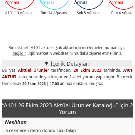
A101 13 Ağustos
Bim 14 Ağustos
Şok 5 Ağustos
Bim 4 Ağusto
Bim aktüel - A101 aktüel - Şok aktüel için incelemelerimiz bağlayıcı
değildir
. İlgili marketin websitesini mutlaka ziyaret etmelisiniz.
İçerik Detayları
Bu yazı
Aktüel Ürünler
tarafından,
20 Ekim 2023
tarihinde,
A101
AKTÜEL
kategorisinde yazılmıştır ve
2
adet yorum yapılmıştır. Bu içerik
tam olarak
anında oluşturulmuştur.
20 Ekim 2023 | 17:03
“A101 26 Ekim 2023 Aktüel Ürünler Kataloğu” için 2
Yorum
Neslihan
6 cekmeceli derin dondurucu takip