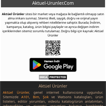
Aktuel-Urunler.Com
Aktüel Ürünler
sitesi bir market veya mağaza ile bağlantılı olmayıp satın
alma imkanı sunmaz. Sitemiz ilkeli, saygılı, doğru ve orijinal yayın
yapmakta olup alışveriş rehberi niteliklerine sahiptir. Burada; İndirim,
kampanya, katalog, ürün bilgisi paylaşılır ve ayrıca değişen indirim
içeriklerinden sitemiz sorumlu tutulamaz. Doğru bilgi için kaynak: Aktüel
Ürünler
Aktüel Ürünler
Aktüel Ürünler
, genel internet kullanıcısına uygundur.
Sitemizde
A101
,
Bim
,
Şok
ve Watsons katalogları, ürün
listeleri, editör yorumları, videolu katalog/ürün anlatımları,
infografikler ve ziyaretçi yorumları bulunur. İçeriklerde