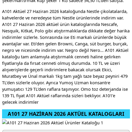
Şeker/Nar/Irmak Küp Şeker 1 KG sadece 54,50 TL’den satışta.
A101 Aktüel 27 Haziran 2026 kataloğunda Nestle çikolatalarda,
kahvelerde ve neredeyse tüm Nestle ürünlerinde indirim var.
A101 27 Haziran 2026 aktüel ürün kataloglarında Nescafe,
Nesquik, Kitkat, Polo gibi atıştırmalıklarda dikkate değer harika
indirimler sizlerle. Sonrasında ise Eti markalı ürünlerde büyük
avantajlar var. Eti’den gelen Browni, Canga, süt burger, burçak,
negro ve nicesinde indirim var. Negro değil Nero… A101 Aktüel
kataloğu tam anlamıyla atıştırmalık cenneti haline gelirken
fiyatlarıyla da fırsat cenneti olmuş durumda. 10 TL ve üzeri
alışverişlerde geçerli indirimlere bakacak olursak Ekici,
Muratbey ve Ünal markalı 1kg tam yağlı taze beyaz peyniri 479
TL’den sizlerle oluyor. Ayrıca Yumoş Uzman konsantre
yumuşatıcı 129 TL’den raflara taşınıyor. Omo toz deterjanda ise
139 TL fiyat A101 Aktüel raflarında sizleri bekliyor. A101’e
gelecek indirimler
A101 27 HAZİRAN 2026 AKTÜEL KATALOGLARI