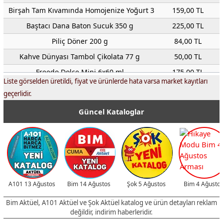
Birşah Tam Kıvamında Homojenize Yoğurt 3 KG
159,00 TL
Baştacı Dana Baton Sucuk 350 g
225,00 TL
Piliç Döner 200 g
84,00 TL
Kahve Dünyası Tambol Çikolata 77 g
50,00 TL
Freedo Dolce Mini 6x60 ml
175,00 TL
Liste görselden üretildi, fiyat ve ürünlerde hata varsa market kayıtları
Original Gourmet Çikolatalı Kruvasan 60 g
21,00 TL
geçerlidir.
7Days Çikolata Dolgulu Kruvasan 60 g
26,00 TL
Güncel Kataloglar
Sinangil/Söke Un Buğday 2 KG
72,00 TL
Yudum Ayçiçek Yağı 1,25 L
149,00 TL
Bal Küpü/Doğuş/Bor Şeker/Nar/Irmak Küp Şeker 1 KG
54,50 TL
Duru Duş Sabunu 4x150 g
135,00 TL
Öncü Biber Salçası 900 g
159,50 TL
A101 13 Ağustos
Bim 14 Ağustos
Şok 5 Ağustos
Bim 4 Ağusto
Kent Boringer Pasta Sosu 750 g
124,50 TL
Bim Aktüel, A101 Aktüel ve Şok Aktüel katalog ve ürün detayları reklam
Muratbey Lor Peyniri 500 g
95,00 TL
değildir, indirim haberleridir.