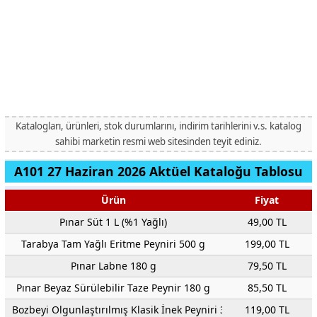
Katalogları, ürünleri, stok durumlarını, indirim tarihlerini v.s. katalog
sahibi marketin resmi web sitesinden teyit ediniz.
A101 27 Haziran 2026 Aktüel Kataloğu Tablosu
Ürün
Fiyat
Pınar Süt 1 L (%1 Yağlı)
49,00 TL
Tarabya Tam Yağlı Eritme Peyniri 500 g
199,00 TL
Pınar Labne 180 g
79,50 TL
Pınar Beyaz Sürülebilir Taze Peynir 180 g
85,50 TL
Bozbeyi Olgunlaştırılmış Klasik İnek Peyniri 300 g
119,00 TL