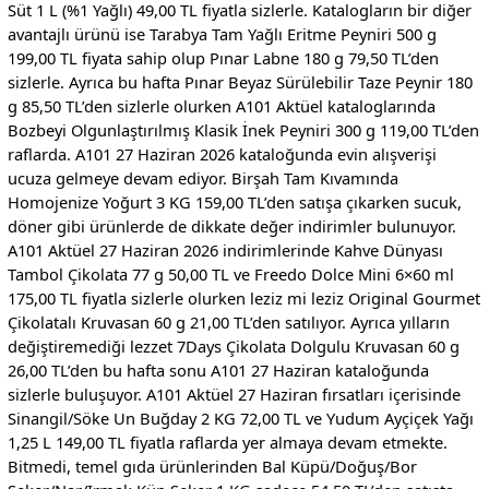
Süt 1 L (%1 Yağlı) 49,00 TL fiyatla sizlerle. Katalogların bir diğer
avantajlı ürünü ise Tarabya Tam Yağlı Eritme Peyniri 500 g
199,00 TL fiyata sahip olup Pınar Labne 180 g 79,50 TL’den
sizlerle. Ayrıca bu hafta Pınar Beyaz Sürülebilir Taze Peynir 180
g 85,50 TL’den sizlerle olurken A101 Aktüel kataloglarında
Bozbeyi Olgunlaştırılmış Klasik İnek Peyniri 300 g 119,00 TL’den
raflarda. A101 27 Haziran 2026 kataloğunda evin alışverişi
ucuza gelmeye devam ediyor. Birşah Tam Kıvamında
Homojenize Yoğurt 3 KG 159,00 TL’den satışa çıkarken sucuk,
döner gibi ürünlerde de dikkate değer indirimler bulunuyor.
A101 Aktüel 27 Haziran 2026 indirimlerinde Kahve Dünyası
Tambol Çikolata 77 g 50,00 TL ve Freedo Dolce Mini 6×60 ml
175,00 TL fiyatla sizlerle olurken leziz mi leziz Original Gourmet
Çikolatalı Kruvasan 60 g 21,00 TL’den satılıyor. Ayrıca yılların
değiştiremediği lezzet 7Days Çikolata Dolgulu Kruvasan 60 g
26,00 TL’den bu hafta sonu A101 27 Haziran kataloğunda
sizlerle buluşuyor. A101 Aktüel 27 Haziran fırsatları içerisinde
Sinangil/Söke Un Buğday 2 KG 72,00 TL ve Yudum Ayçiçek Yağı
1,25 L 149,00 TL fiyatla raflarda yer almaya devam etmekte.
Bitmedi, temel gıda ürünlerinden Bal Küpü/Doğuş/Bor